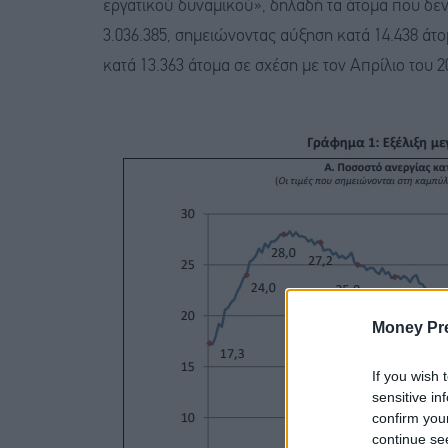
εργατικού δυναμικού», δηλαδή τα άτομα που δεν
3.036.385, σημειώνοντας αύξηση κατά 14.438 άτο
κατά 13.363 άτομα σε σχέση με τον Απρίλιο του 20
Money Pr
If you wish 
sensitive in
confirm you
continue se