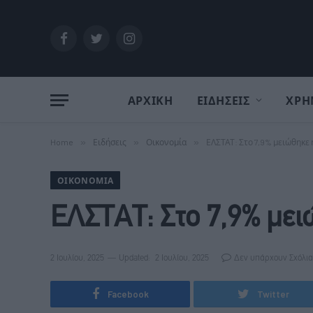
Facebook
Twitter
Instagram
ΑΡΧΙΚΗ
ΕΙΔΗΣΕΙΣ
ΧΡΗ
Home
»
Ειδήσεις
»
Οικονομία
»
ΕΛΣΤΑΤ: Στο 7,9% μειώθηκε 
ΟΙΚΟΝΟΜΊΑ
ΕΛΣΤΑΤ: Στο 7,9% μει
2 Ιουλίου, 2025
Updated:
2 Ιουλίου, 2025
Δεν υπάρχουν Σχόλια
Facebook
Twitter