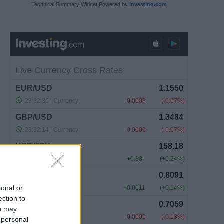
Technical Summary Widget Powered by
Investing.com
sonal or
ection to
ou may
 personal