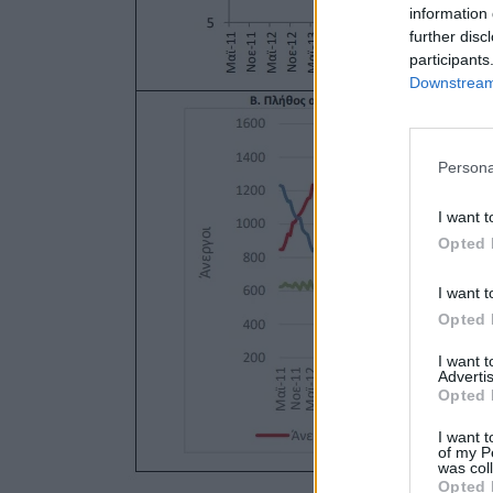
information 
further disc
participants
Downstream 
Persona
I want t
Opted 
I want t
Opted 
I want 
Advertis
Opted 
I want t
of my P
was col
Opted 