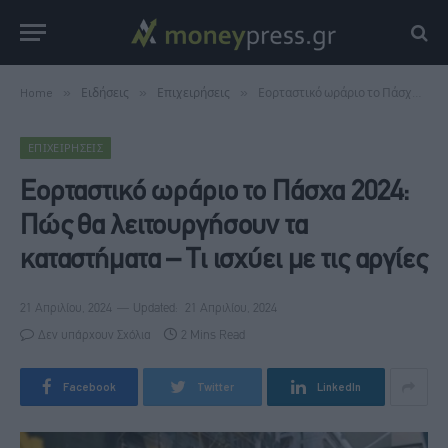
Home
»
Ειδήσεις
»
Επιχειρήσεις
»
Εορταστικό ωράριο το Πάσχα 2024: Πώς θα λειτουργήσουν τα καταστήματα – Τι ισχύει με τις αργίες
ΕΠΙΧΕΙΡΉΣΕΙΣ
Εορταστικό ωράριο το Πάσχα 2024:
Πώς θα λειτουργήσουν τα
καταστήματα – Τι ισχύει με τις αργίες
21 Απριλίου, 2024
Updated:
21 Απριλίου, 2024
Δεν υπάρχουν Σχόλια
2 Mins Read
Facebook
Twitter
LinkedIn