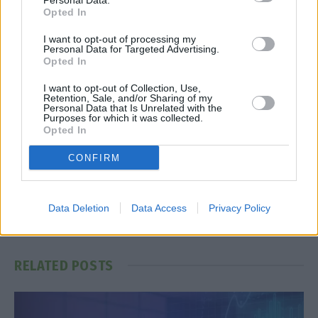
Personal Data.
Opted In
I want to opt-out of processing my
Personal Data for Targeted Advertising.
Εορταστικό ωράριο
Opted In
I want to opt-out of Collection, Use,
Retention, Sale, and/or Sharing of my
Facebook
Twitter
Pinterest
LinkedIn
Tumblr
Telegram
Emai
Personal Data that Is Unrelated with the
Purposes for which it was collected.
Opted In
CONFIRM
PREVIOUS ARTICLE
NEXT ARTICLE
ΕΝΦΙΑ 2024: Πώς θα
Βενζίνη: Στα 2 ευρώ η τιμή της
εκτυπώσετε τα εκκαθαριστικά
– Ανοιχτό το ενδεχόμενο για
Data Deletion
Data Access
Privacy Policy
– Ολη η διαδικασία
αύξηση το Πάσχα 2024
RELATED
POSTS