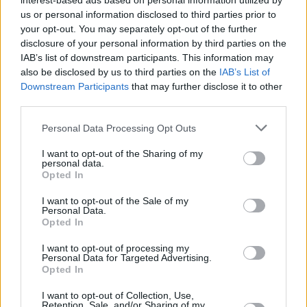
interest-based ads based on personal information utilized by
us or personal information disclosed to third parties prior to
your opt-out. You may separately opt-out of the further
disclosure of your personal information by third parties on the
IAB’s list of downstream participants. This information may
also be disclosed by us to third parties on the
IAB’s List of
Downstream Participants
that may further disclose it to other
third parties.
Personal Data Processing Opt Outs
επίδομα θέρμανσης
I want to opt-out of the Sharing of my
personal data.
Opted In
Facebook
Twitter
Pinterest
LinkedIn
Tumblr
Telegram
Emai
I want to opt-out of the Sale of my
Personal Data.
Opted In
I want to opt-out of processing my
Personal Data for Targeted Advertising.
PREVIOUS ARTICLE
NEXT ARTICLE
Opted In
Η υπερθέρμανση του πλανήτη
Αναλυτές: Η οικονομία του
επιδείνωσε τις φυσικές
Ηνωμένου Βασιλείου θα
I want to opt-out of Collection, Use,
Retention, Sale, and/or Sharing of my