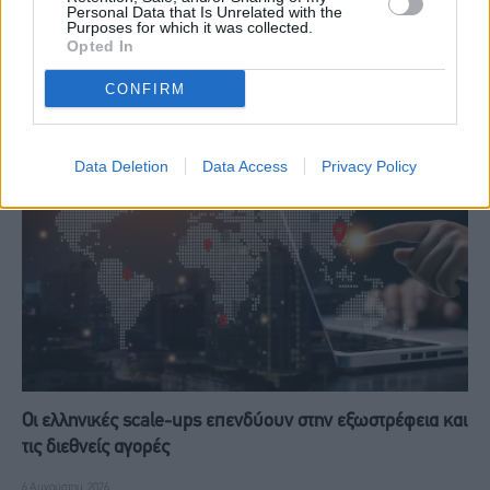
καταστροφές το 2024
ξεπεράσει την Ευρώπη τα
Personal Data that Is Unrelated with the
επόμενα 15 χρόνια
Purposes for which it was collected.
Opted In
CONFIRM
RELATED
POSTS
Data Deletion
Data Access
Privacy Policy
Οι ελληνικές scale-ups επενδύουν στην εξωστρέφεια και
τις διεθνείς αγορές
6 Αυγούστου, 2026