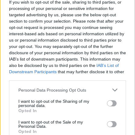
If you wish to opt-out of the sale, sharing to third parties, or
processing of your personal or sensitive information for
targeted advertising by us, please use the below opt-out
Facebook
Twitter
Pinterest
LinkedIn
Tumblr
Telegram
Emai
section to confirm your selection. Please note that after your
opt-out request is processed you may continue seeing
interest-based ads based on personal information utilized by
us or personal information disclosed to third parties prior to
PREVIOUS ARTICLE
NEXT ARTICLE
your opt-out. You may separately opt-out of the further
disclosure of your personal information by third parties on the
ΕΥΔΑΠ: Αύξηση 6,4% του
Eurobank: Η εγχώρια ζήτηση
IAB’s list of downstream participants. This information may
κύκλου εργασιών το εννεάμηνο
βασικός μοχλός της ελληνικής
also be disclosed by us to third parties on the
IAB’s List of
- Καθαρά κέρδη 17 εκατ. ευρώ
οικονομίας – Υποχωρεί η
Downstream Participants
that may further disclose it to other
ανεργία
third parties.
Personal Data Processing Opt Outs
RELATED
POSTS
I want to opt-out of the Sharing of my
personal data.
Opted In
I want to opt-out of the Sale of my
Personal Data.
Opted In