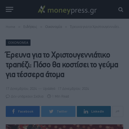
Home
»
Ειδήσεις
»
Οικονομία
»
Έρευνα για το Χριστουγεννιάτικο τραπέζι: Πόσο θα κοστίσει το γεύμα για τέσσερα άτομα
ΟΙΚΟΝΟΜΊΑ
Έρευνα για το Χριστουγεννιάτικο
τραπέζι: Πόσο θα κοστίσει το γεύμα
για τέσσερα άτομα
17 Δεκεμβρίου, 2024
Updated:
17 Δεκεμβρίου, 2024
Δεν υπάρχουν Σχόλια
1 Min Read
Facebook
Twitter
LinkedIn