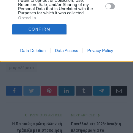
I want to opt-out of Collection, Use,
Retention, Sale, and/or Sharing of my
Personal Data that Is Unrelated with the
Purposes for which it was collected.
Opted In
CONFIRM
Data Deletion
Data Access
Privacy Policy
μικροδέματα
Facebook
Twitter
Pinterest
LinkedIn
Tumblr
Telegram
Emai
PREVIOUS ARTICLE
NEXT ARTICLE
Η Πειραιώς πρώτη ελληνική
Πανελλαδικές 2026: Άνοιξε η
τράπεζα με πιστοποίηση
πλατφόρμα για το