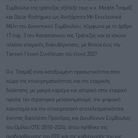
Συμβούλιο της τράπεζας εξέλεξε τους κ.κ. Μιχάλη Τσαμάζ
και Oscar Rodriguez ως Ανεξάρτητα Μη Εκτελεστικά
Μέλη του Διοικητικού Συμβουλίου, σύμφωνα με το άρθρο
17 παρ. 3 του Καταστατικού της Τράπεζας και το ισχύον
πλαίσιο εταιρικής διακυβέρνησης, με θητεία έως την
Τακτική Γενική Συνέλευση του έτους 2027.
Ο κ. Τσαμάζ είναι καταξιωμένη προσωπικότητα στον
χώρο της επιχειρηματικότητας και της εταιρικής
διοίκησης, με μακρά καριέρα και ιστορικό στην εταιρική
ηγεσία, τον στρατηγικό μετασχηματισμό, την ψηφιακή
καινοτομία και την επιχειρησιακή αποτελεσματικότητα,
έχοντας διατελέσει Πρόεδρος και Διευθύνων Σύμβουλος
του Ομίλου ΟΤΕ (2010-2024), όπου ηγήθηκε της
αναδιάρθρωσης του ΟΤΕ και της καθιέρωσής του ως