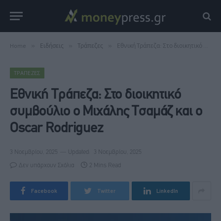
Home
»
Ειδήσεις
»
Τράπεζες
»
Εθνική Τράπεζα: Στο διοικητικό συμβούλιο ο Μιχάλης Τσαμάζ και ο Oscar Rodriguez
ΤΡΆΠΕΖΕΣ
Εθνική Τράπεζα: Στο διοικητικό
συμβούλιο ο Μιχάλης Τσαμάζ και ο
Oscar Rodriguez
3 Νοεμβρίου, 2025
Updated:
3 Νοεμβρίου, 2025
Δεν υπάρχουν Σχόλια
2 Mins Read
Facebook
Twitter
LinkedIn