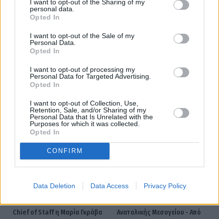
I want to opt-out of the Sharing of my
personal data.
Opted In
I want to opt-out of the Sale of my
Personal Data.
Opted In
I want to opt-out of processing my
Personal Data for Targeted Advertising.
Opted In
Εθνική Τράπεζα
I want to opt-out of Collection, Use,
Retention, Sale, and/or Sharing of my
Personal Data that Is Unrelated with the
Purposes for which it was collected.
Opted In
Facebook
Twitter
Pinterest
LinkedIn
Tumblr
Telegram
Emai
CONFIRM
PREVIOUS ARTICLE
NEXT ARTICLE
Data Deletion
Data Access
Privacy Policy
CrediaBank: Νέα Chief
Eurobank: Ο νέος
International Officer and
περιφερειακός παίκτης της
Chief of Staff η Μαρία Γκράβα
Ανατολικής Μεσογείου - Από