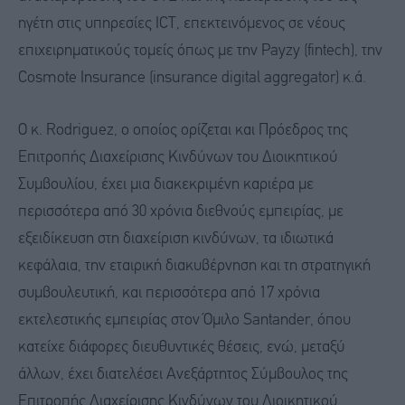
ηγέτη στις υπηρεσίες ICT, επεκτεινόμενος σε νέους
επιχειρηματικούς τομείς όπως με την Payzy (fintech), την
Cosmote Insurance (insurance digital aggregator) κ.ά.
Ο κ. Rodriguez, ο οποίος ορίζεται και Πρόεδρος της
Επιτροπής Διαχείρισης Κινδύνων του Διοικητικού
Συμβουλίου, έχει μια διακεκριμένη καριέρα με
περισσότερα από 30 χρόνια διεθνούς εμπειρίας, με
εξειδίκευση στη διαχείριση κινδύνων, τα ιδιωτικά
κεφάλαια, την εταιρική διακυβέρνηση και τη στρατηγική
συμβουλευτική, και περισσότερα από 17 χρόνια
εκτελεστικής εμπειρίας στον Όμιλο Santander, όπου
κατείχε διάφορες διευθυντικές θέσεις, ενώ, μεταξύ
άλλων, έχει διατελέσει Ανεξάρτητος Σύμβουλος της
Επιτροπής Διαχείρισης Κινδύνων του Διοικητικού