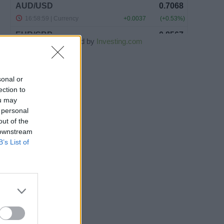
Powered by
Investing.com
sonal or
ection to
ou may
 personal
out of the
 downstream
B’s List of