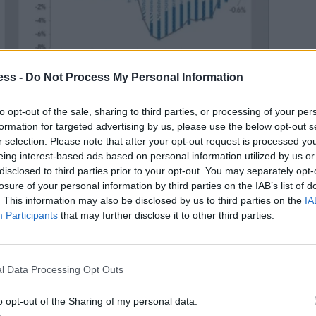
ess -
Do Not Process My Personal Information
to opt-out of the sale, sharing to third parties, or processing of your per
formation for targeted advertising by us, please use the below opt-out s
r selection. Please note that after your opt-out request is processed y
ίων και συρρίκνωση του κεφαλαιουχικού εξοπλισμού
eing interest-based ads based on personal information utilized by us or
disclosed to third parties prior to your opt-out. You may separately opt-
losure of your personal information by third parties on the IAB’s list of
την Ελλάδα κατά τη διάρκεια της
κρίσης χρέους
είχε
. This information may also be disclosed by us to third parties on the
IA
Participants
that may further disclose it to other third parties.
αι των αντίστοιχων αποσβέσεων. Η εν λόγω απόκλιση
ήγησε στη συρρίκνωση του κεφαλαιουχικού εξοπλισμού
τιμές. Η αντίστοιχη μείωση σε σταθερές τιμές εκτιμάται
l Data Processing Opt Outs
ή στο -10,2% σε όρους ποσοστιαίας μεταβολής. Τα
o opt-out of the Sharing of my personal data.
ραση των επενδύσεων παγίων στην οικονομία. Η