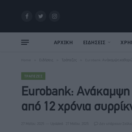
Facebook
Twitter
Instagram
ΑΡΧΙΚΗ
ΕΙΔΗΣΕΙΣ
ΧΡΗ
Home
»
Ειδήσεις
»
Τράπεζες
»
Eurobank: Ανάκαμψη καθαρώ
ΤΡΆΠΕΖΕΣ
Eurobank: Ανάκαμψη
από 12 χρόνια συρρί
27 Μαΐου, 2025
Updated:
27 Μαΐου, 2025
Δεν υπάρχουν Σχόλι