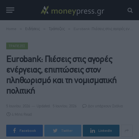
Home
»
Ειδήσεις
»
Τράπεζες
»
Eurobank: Πιέσεις στις αγορές ενέργειας, επιπτώσεις στον πληθωρισμό και τη νομισματική πολιτική
ΤΡΆΠΕΖΕΣ
Eurobank: Πιέσεις στις αγορές
ενέργειας, επιπτώσεις στον
πληθωρισμό και τη νομισματική
πολιτική
5 Ιουνίου, 2026
Updated:
5 Ιουνίου, 2026
Δεν υπάρχουν Σχόλια
4 Mins Read
Facebook
Twitter
LinkedIn