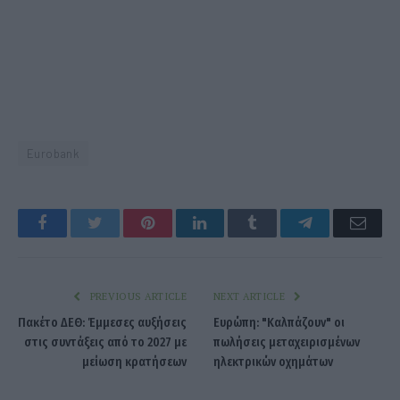
Eurobank
Facebook
Twitter
Pinterest
LinkedIn
Tumblr
Telegram
Emai
PREVIOUS ARTICLE
NEXT ARTICLE
Πακέτο ΔΕΘ: Έμμεσες αυξήσεις
Ευρώπη: "Καλπάζουν" οι
στις συντάξεις από το 2027 με
πωλήσεις μεταχειρισμένων
μείωση κρατήσεων
ηλεκτρικών οχημάτων