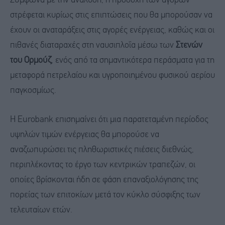
Σύμφωνα με την ανάλυση, η προσοχή των αγορών
στρέφεται κυρίως στις επιπτώσεις που θα μπορούσαν να
έχουν οι αναταράξεις στις αγορές ενέργειας, καθώς και οι
πιθανές διαταραχές στη ναυσιπλοΐα μέσω των
Στενών
του Ορμούζ
, ενός από τα σημαντικότερα περάσματα για τη
μεταφορά πετρελαίου και υγροποιημένου φυσικού αερίου
παγκοσμίως.
Η Eurobank επισημαίνει ότι μια παρατεταμένη περίοδος
υψηλών τιμών ενέργειας θα μπορούσε να
αναζωπυρώσει τις πληθωριστικές πιέσεις διεθνώς,
περιπλέκοντας το έργο των κεντρικών τραπεζών, οι
οποίες βρίσκονται ήδη σε φάση επαναξιολόγησης της
πορείας των επιτοκίων μετά τον κύκλο σύσφιξης των
τελευταίων ετών.