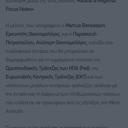
Eurobank μέσω της νέας έκδοσης
«Global & Regional
Focus Notes»
.
Η μελέτη, που υπογράφουν ο
Marcus Bensasson,
Ερευνητής Οικονομολόγος
, και η
Παρασκευή
Πετροπούλου, Ανώτερη Οικονομολόγος
, εστιάζει στα
εναλλακτικά σενάρια που θα μπορούσαν να
διαμορφωθούν για τη νομισματική πολιτική της
Ομοσπονδιακής Τράπεζας των ΗΠΑ (Fed)
, της
Ευρωπαϊκής Κεντρικής Τράπεζας (ΕΚΤ)
και των
υπόλοιπων μεγάλων κεντρικών τραπεζών, ανάλογα με
την ένταση και τη διάρκεια των πληθωριστικών πιέσεων
που ενδέχεται να προκύψουν από τις εξελίξεις στη Μέση
Ανατολή.