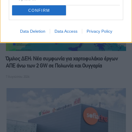
CONFIRM
Data Deletion
Data Access
Privacy Policy
Όμιλος ΔΕΗ: Νέα συμφωνία για χαρτοφυλάκιο έργων
ΑΠΕ άνω των 2 GW σε Πολωνία και Ουγγαρία
7 Αυγούστου, 2026