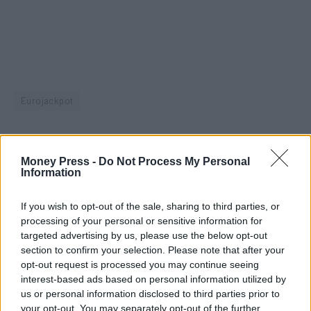
Eurojackpot
Facebook
Twitter
Pinterest
LinkedIn
Tumblr
Telegram
Emai
Money Press -
Do Not Process My Personal
Information
If you wish to opt-out of the sale, sharing to third parties, or
PREVIOUS ARTICLE
NEXT ARTICLE
processing of your personal or sensitive information for
Ιαπωνία: Πώς εξαφανίζονται
Γκέιτς: Ο Μασκ με τις
targeted advertising by us, please use the below opt-out
κάθε χρόνο 80.000 άνθρωποι
περικοπές του «σκοτώνει» τα
section to confirm your selection. Please note that after your
από οικονομικά προβλήματα
φτωχότερα παιδιά του κόσμου
opt-out request is processed you may continue seeing
interest-based ads based on personal information utilized by
us or personal information disclosed to third parties prior to
RELATED
POSTS
your opt-out. You may separately opt-out of the further