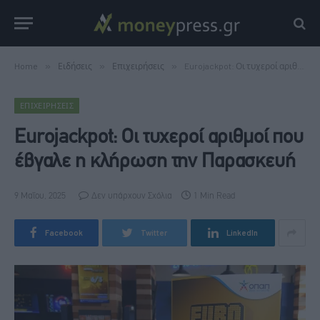
Home
»
Ειδήσεις
»
Επιχειρήσεις
»
Eurojackpot: Οι τυχεροί αριθμοί που έβγαλε η κλήρωση την Παρασκευή
ΕΠΙΧΕΙΡΉΣΕΙΣ
Eurojackpot: Οι τυχεροί αριθμοί που
έβγαλε η κλήρωση την Παρασκευή
9 Μαΐου, 2025
Δεν υπάρχουν Σχόλια
1 Min Read
Facebook
Twitter
LinkedIn