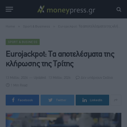
Home
»
Sport & Business
»
Eurojackpot: Τα αποτελέσματα της κλήρωσης της Τρίτης
SPORT & BUSINESS
Eurojackpot: Τα αποτελέσματα της
κλήρωσης της Τρίτης
13 Μαΐου, 2026
Updated:
13 Μαΐου, 2026
Δεν υπάρχουν Σχόλια
1 Min Read
Facebook
Twitter
LinkedIn