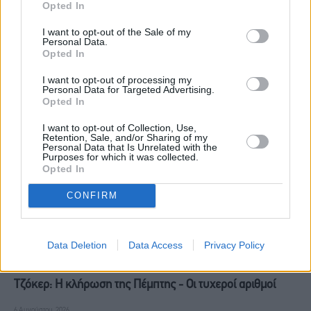
Απώλειες άνω του 1% με φόντο
– Οι τυχεροί αριθμοί
Opted In
το πετρέλαιο και τη Μέση
I want to opt-out of the Sale of my
Ανατολή
Personal Data.
Opted In
RELATED
POSTS
I want to opt-out of processing my
Personal Data for Targeted Advertising.
Opted In
I want to opt-out of Collection, Use,
Retention, Sale, and/or Sharing of my
Personal Data that Is Unrelated with the
Purposes for which it was collected.
Opted In
CONFIRM
Data Deletion
Data Access
Privacy Policy
Τζόκερ: Η κλήρωση της Πέμπτης - Οι τυχεροί αριθμοί
6 Αυγούστου, 2026