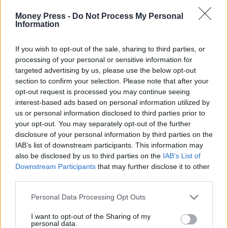
Money Press -
Do Not Process My Personal
Information
If you wish to opt-out of the sale, sharing to third parties, or
processing of your personal or sensitive information for
targeted advertising by us, please use the below opt-out
section to confirm your selection. Please note that after your
opt-out request is processed you may continue seeing
interest-based ads based on personal information utilized by
us or personal information disclosed to third parties prior to
Eurojackpot
your opt-out. You may separately opt-out of the further
disclosure of your personal information by third parties on the
IAB’s list of downstream participants. This information may
also be disclosed by us to third parties on the
IAB’s List of
Facebook
Twitter
Pinterest
LinkedIn
Tumblr
Telegram
Emai
Downstream Participants
that may further disclose it to other
third parties.
Personal Data Processing Opt Outs
PREVIOUS ARTICLE
NEXT ARTICLE
I want to opt-out of the Sharing of my
Ευρωπαϊκά χρηματιστήρια:
Τζόκερ: Η κλήρωση της Τρίτης
personal data.