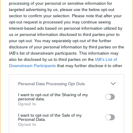
processing of your personal or sensitive information for
που δεν έχουν δέσμευση ενημερότητας και έχουν
targeted advertising by us, please use the below opt-out
φορολογικές ή ασφαλιστικές οφειλές, θα
section to confirm your selection. Please note that after your
opt-out request is processed you may continue seeing
συμψηφίζονται κεντρικά ανά εβδομάδα, αρχής
interest-based ads based on personal information utilized by
γενομένης από 5-6 Απριλίου. Όσοι συμψηφισμοί δεν θα
us or personal information disclosed to third parties prior to
μπορούν να διενεργηθούν κεντρικά, διεκπεραιώνονται
your opt-out. You may separately opt-out of the further
disclosure of your personal information by third parties on the
στον συντομότερο δυνατό χρόνο από τις αρμόδιες
IAB’s list of downstream participants. This information may
Υπηρεσίες, ΔΟΥ / ΚΕΒΕΙΣ, χωρίς να απαιτείται
also be disclosed by us to third parties on the
IAB’s List of
Downstream Participants
that may further disclose it to other
υποβολή αιτήματος επιστροφής από τον
third parties.
φορολογούμενο.
Personal Data Processing Opt Outs
Οφειλές από τον φόρο εισοδήματος θα συμψηφίζονται
I want to opt-out of the Sharing of my
κατά προτεραιότητα με δικαιώματα επιστροφής, που
personal data.
Opted In
υπάρχουν ή θα γεννηθούν μέχρι τις 31/7/2025, ώστε σε
περίπτωση εξόφλησης του φόρου εισοδήματος μέσω
I want to opt-out of the Sale of my
Personal Data.
του συμψηφισμού, να χορηγείται το ποσοστό έκπτωσης
Opted In
που αντιστοιχεί στον χρόνο υποβολής της δήλωσης.