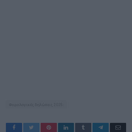
Φορολογικές δηλώσεις 2025:
Facebook
Twitter
Pinterest
LinkedIn
Tumblr
Telegram
Emai