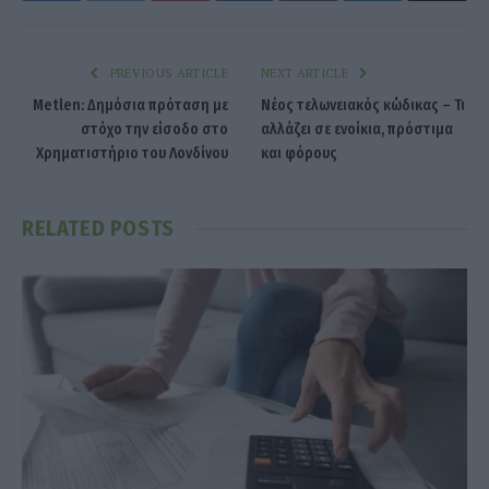
PREVIOUS ARTICLE
NEXT ARTICLE
Metlen: Δημόσια πρόταση με
Νέος τελωνειακός κώδικας – Τι
στόχο την είσοδο στο
αλλάζει σε ενοίκια, πρόστιμα
Χρηματιστήριο του Λονδίνου
και φόρους
RELATED
POSTS