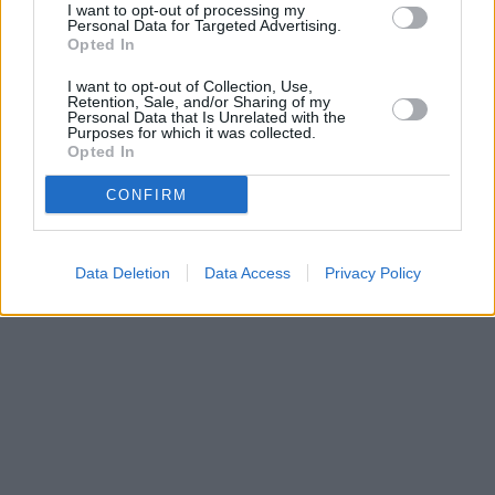
I want to opt-out of processing my
Personal Data for Targeted Advertising.
Opted In
Επισημαίνεται ότι,
απαραίτητη προϋπόθεση είναι η ορθή
I want to opt-out of Collection, Use,
δήλωση του λογαριασμού ΙΒΑΝ στην ψηφιακή πύλη
Retention, Sale, and/or Sharing of my
Personal Data that Is Unrelated with the
myAADE
στη διαδρομή Μητρώο & Επικοινωνία /
Purposes for which it was collected.
Opted In
Δήλωση Λογαριασμού ΙΒΑΝ. Αποδεκτοί είναι οι
CONFIRM
λογαριασμοί ΙΒΑΝ που τηρεί ο δικαιούχος σε παρόχους
υπηρεσιών πληρωμών σε χώρες εντός του Ενιαίου
Χώρου Πληρωμών σε Ευρώ (SEPA).
Data Deletion
Data Access
Privacy Policy