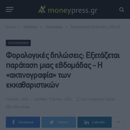
Home
»
Ειδήσεις
»
Οικονομία
»
Φορολογικές δηλώσεις: Εξετάζεται παράταση μιας εβδομάδας - Η «ακτινογραφία» των εκκαθαριστικών
ΟΙΚΟΝΟΜΊΑ
Φορολογικές δηλώσεις: Εξετάζεται
παράταση μιας εβδομάδας - Η
«ακτινογραφία» των
εκκαθαριστικών
9 Ιουλίου, 2026
Updated:
9 Ιουλίου, 2026
Δεν υπάρχουν Σχόλια
4 Mins Read
Facebook
Twitter
LinkedIn