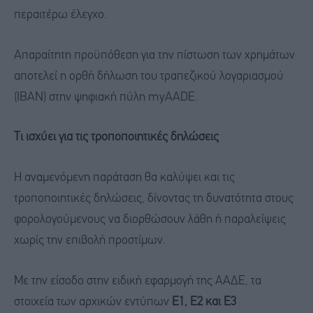
περαιτέρω έλεγχο.
Απαραίτητη προϋπόθεση για την πίστωση των χρημάτων
αποτελεί η ορθή δήλωση του τραπεζικού λογαριασμού
(IBAN) στην ψηφιακή πύλη myAADE.
Τι ισχύει για τις τροποποιητικές δηλώσεις
Η αναμενόμενη παράταση θα καλύψει και τις
τροποποιητικές δηλώσεις, δίνοντας τη δυνατότητα στους
φορολογούμενους να διορθώσουν λάθη ή παραλείψεις
χωρίς την επιβολή προστίμων.
Με την είσοδο στην ειδική εφαρμογή της ΑΑΔΕ, τα
στοιχεία των αρχικών εντύπων
Ε1, Ε2 και Ε3