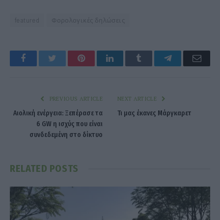
featured
Φορολογικές δηλώσεις
Facebook
Twitter
Pinterest
LinkedIn
Tumblr
Telegram
Emai
PREVIOUS ARTICLE
NEXT ARTICLE
Αιολική ενέργεια: Ξεπέρασε τα
Τι μας έκανες Μάργκαρετ
6 GW η ισχύς που είναι
συνδεδεμένη στο δίκτυο
RELATED
POSTS