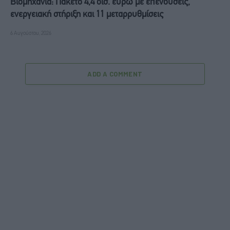
Βιομηχανία: Πακέτο 4,4 δισ. ευρώ με επενδύσεις,
ενεργειακή στήριξη και 11 μεταρρυθμίσεις
6 Αυγούστου, 2026
ADD A COMMENT