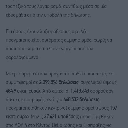
τραπεζικό τους λογαριασμό, συνήθως μέσα σε μία
εβδομάδα από την υποβολή της δήλωσης.
Για όσους έχουν ληξιπρόθεσμες οφειλές
πραγματοποιείται αυτόματος συμψηφισμός, χωρίς να
απαιτείται καμία επιπλέον ενέργεια από τον
φορολογούμενο.
Μέχρι σήμερα έχουν πραγματοποιηθεί επιστροφές και
συμψηφισμοί σε
2.099.596 δηλώσεις
, συνολικού ύψους
484,9 εκατ. ευρώ
. Από αυτές, οι
1.413.643
αφορούσαν
άμεσες επιστροφές, ενώ για
648.532 δηλώσεις
πραγματοποιήθηκαν κεντρικοί συμψηφισμοί ύψους
157
εκατ. ευρώ
. Μόλις
37.421 υποθέσεις
παραπέμφθηκαν
στις ΔΟΥ ή στο Κέντρο Βεβαίωσης και Είσπραξης για