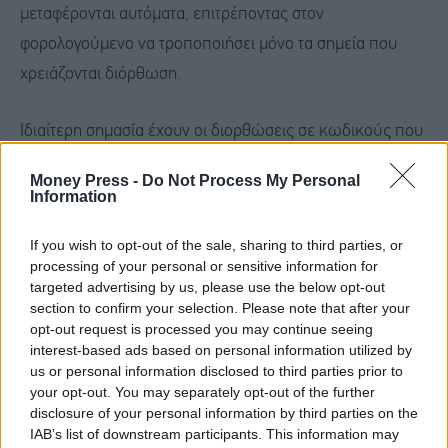
μεταφέρονται αυτόματα, επιτρέποντας στον
φορολογούμενο να τροποποιήσει μόνο τα σημεία που
χρειάζονται διόρθωση.
Ιδιαίτερη σημασία έχουν οι διορθώσεις σε κωδικούς που
μπορούν να μειώσουν τον τελικό φόρο, όπως οι
κωδικοί
Money Press -
Do Not Process My Personal
787-788
, μέσω των οποίων δηλώνεται ανάλωση
Information
κεφαλαίου προηγούμενων ετών για την κάλυψη
If you wish to opt-out of the sale, sharing to third parties, or
τεκμηρίων διαβίωσης. Σε αρκετές περιπτώσεις, η σωστή
processing of your personal or sensitive information for
συμπλήρωση των συγκεκριμένων κωδικών μπορεί να
targeted advertising by us, please use the below opt-out
section to confirm your selection. Please note that after your
περιορίσει σημαντικά τη φορολογική επιβάρυνση ή ακόμη
opt-out request is processed you may continue seeing
και να μετατρέψει ένα χρεωστικό εκκαθαριστικό σε
interest-based ads based on personal information utilized by
us or personal information disclosed to third parties prior to
μηδενικό.
your opt-out. You may separately opt-out of the further
disclosure of your personal information by third parties on the
IAB’s list of downstream participants. This information may