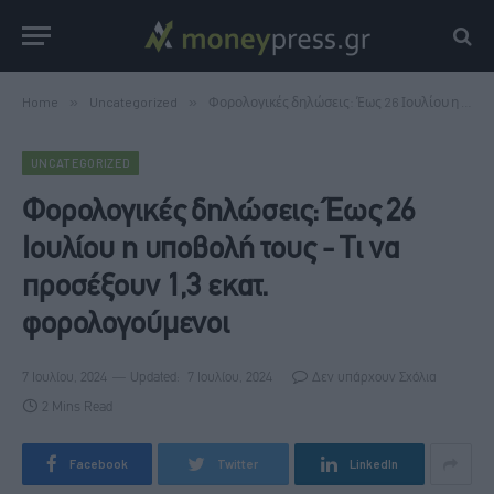
Home
»
Uncategorized
»
Φορολογικές δηλώσεις: Έως 26 Ιουλίου η υποβολή τους - Τι να προσέξουν 1,3 εκατ. φορολογούμενοι
UNCATEGORIZED
Φορολογικές δηλώσεις: Έως 26
Ιουλίου η υποβολή τους - Τι να
προσέξουν 1,3 εκατ.
φορολογούμενοι
7 Ιουλίου, 2024
Updated:
7 Ιουλίου, 2024
Δεν υπάρχουν Σχόλια
2 Mins Read
Facebook
Twitter
LinkedIn