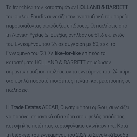
Το franchise των καταστημάτων
HOLLAND
&
BARRETT
του ομίλου Fourlis συνεχίζει την αναπτυξιακή του πορεία,
παρουσιάζοντας αισιόδοξες επιδόσεις. Οι πωλήσεις από
τη Λιανική Υγείας & Ευεξίας ανήλθαν σε €1,6 εκ. εντός
του Εννεαμήνου του '24 σε σύγκριση με €0,5 εκ. το
Εννεάμηνο του '23. Σε
like
-
for
-
like
επίπεδο τα
καταστήματα HOLLAND & BARRETT σημείωσαν
σημαντική αύξηση πωλήσεων το εννεάμηνο του '24, χάρη
στα υψηλά ποσοστά πιστότητας πελάτη και μετατροπής σε
πωλήσεις.
Η
Trade Estates ΑΕΕΑΠ
, θυγατρική του ομίλου, συνεχίζει
να παράγει σημαντική αξία χάρη στο υψηλής απόδοσης
και υψηλής ποιότητας χαρτοφυλάκιο ακινήτων της. Κατά
τη διάρκεια του εννεαμήνου του 2024 τα Συνολικά Έσοδα