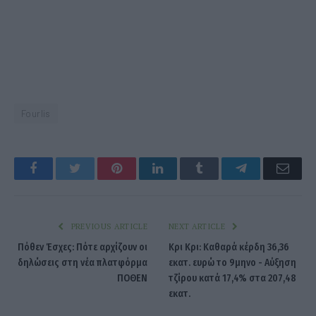
Fourlis
Facebook
Twitter
Pinterest
LinkedIn
Tumblr
Telegram
Emai
PREVIOUS ARTICLE
NEXT ARTICLE
Πόθεν Έσχες: Πότε αρχίζουν οι
Κρι Κρι: Καθαρά κέρδη 36,36
δηλώσεις στη νέα πλατφόρμα
εκατ. ευρώ το 9μηνο - Αύξηση
ΠΟΘΕΝ
τζίρου κατά 17,4% στα 207,48
εκατ.