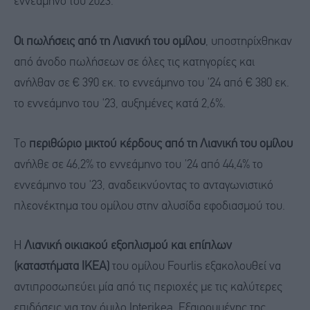
εννεάμηνο του 2023.
Οι πωλήσεις από τη Λιανική του ομίλου
, υποστηρίχθηκαν
από άνοδο πωλήσεων σε όλες τις κατηγορίες και
ανήλθαν σε € 390 εκ. το εννεάμηνο του '24 από € 380 εκ.
το εννεάμηνο του '23, αυξημένες κατά 2,6%.
Το
περιθώριο μικτού κέρδους από τη Λιανική του ομίλου
ανήλθε σε 46,2% το εννεάμηνο του '24 από 44,4% το
εννεάμηνο του '23, αναδεικνύοντας το ανταγωνιστικό
πλεονέκτημα του ομίλου στην αλυσίδα εφοδιασμού του.
Η
Λιανική οικιακού εξοπλισμού και επίπλων
(καταστήματα ΙΚΕΑ)
του ομίλου Fourlis εξακολουθεί να
αντιπροσωπεύει μία από τις περιοχές με τις καλύτερες
επιδόσεις για τον όμιλο Interikea. Εξαιρουμένης της