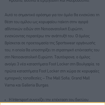
Κροατία, Βοσνία & Ερζεγοβίνη και Μαυροβούνιο.
Αυτό το σημαντικό ορόσημο για τον όμιλο θα ενισχύσει τη
θέση του ομίλου ως κορυφαίου παίκτη στην αγορά
αθλητικών ειδών στη Νοτιοανατολική Ευρώπη,
ενισχύοντας περαιτέρω την ανάπτυξή του. Ο όμιλος
βρίσκεται σε προετοιμασία της Sportswear οργάνωσής
του, η οποία θα υποστηρίξει τη στρατηγική επέκτασής του
στη Νοτιοανατολική Ευρώπη. Ταυτόχρονα, ο όμιλος
ανοίγει 3 νέα καταστήματα Foot Locker στη Βουλγαρία, τα
πρώτα καταστήματα Foot Locker στη χώρα σε κορυφαίες
εμπορικές τοποθεσίες – The Mall Sofia, Grand Mall
Varna και Galleria Burgas.
Η Intersport συνεχίζει την επέκταση του δικτύου