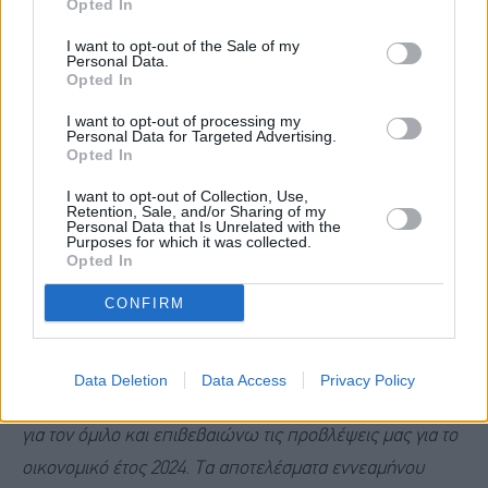
Opted In
Ως εκ τούτου, θα προχωρήσει σε αποενοποίηση της
Trade Estates από τις ενοποιημένες οικονομικές
I want to opt-out of the Sale of my
Personal Data.
καταστάσεις, μια κίνηση που θα επιτρέψει στον όμιλο
Opted In
να απομοχλεύσει τον Ισολογισμό του και να αυξήσει τις
I want to opt-out of processing my
Personal Data for Targeted Advertising.
θετικές ταμειακές ροές του, τόσο άμεσα μέσω των
Opted In
εσόδων πώλησης του ποσοστού του, όσο και
I want to opt-out of Collection, Use,
διαχρονικά λόγω της υψηλής μερισματικής απόδοσης
Retention, Sale, and/or Sharing of my
Personal Data that Is Unrelated with the
της Trade Estates.
Purposes for which it was collected.
Opted In
CONFIRM
Ο
Δημήτρης Βαλαχής, Διευθύνων Σύμβουλος του ομίλου
Fourlis
, σχολίασε:
«Καθώς πλησιάζουμε τους τελευταίους
μήνες του 2024, είμαι περήφανος που αναφέρω μια
Data Deletion
Data Access
Privacy Policy
ακόμη περίοδο ισχυρής προόδου και μετασχηματισμού
για τον όμιλο και επιβεβαιώνω τις προβλέψεις μας για το
οικονομικό έτος 2024. Τα αποτελέσματα εννεαμήνου