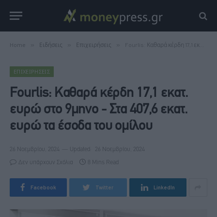
Home
»
Ειδήσεις
»
Επιχειρήσεις
»
Fourlis: Καθαρά κέρδη 17,1 εκατ. ευρώ στο 9μηνο - Στα 407,6 εκατ. ευρώ τα έσοδα του ομίλου
ΕΠΙΧΕΙΡΉΣΕΙΣ
Fourlis: Καθαρά κέρδη 17,1 εκατ.
ευρώ στο 9μηνο - Στα 407,6 εκατ.
ευρώ τα έσοδα του ομίλου
26 Νοεμβρίου, 2024
Updated:
26 Νοεμβρίου, 2024
Δεν υπάρχουν Σχόλια
8 Mins Read
Facebook
Twitter
LinkedIn