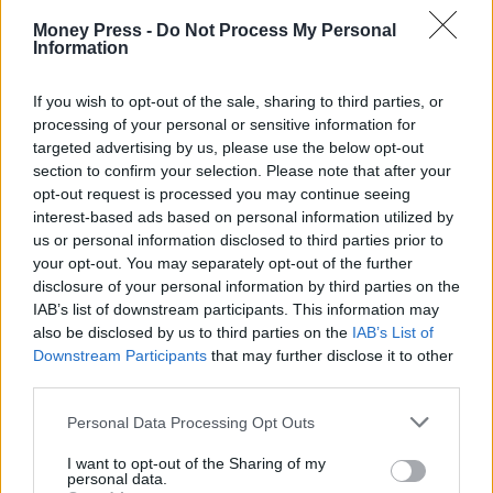
καταστημάτων της με επίκεντρο τις χώρες του
Money Press -
Do Not Process My Personal
εξωτερικού. Μέχρι στιγμής έχουν προστεθεί 7 νέα
Information
καταστήματα (2 στην Ελλάδα, 4 στη Ρουμανία και 1 στη
If you wish to opt-out of the sale, sharing to third parties, or
Βουλγαρία).
processing of your personal or sensitive information for
targeted advertising by us, please use the below opt-out
Μέσα στο έτος μέχρι στιγμής έχουν εγκαινιαστεί 4 νέα
section to confirm your selection. Please note that after your
καταστήματα Holland & Barrett, ενώ εξετάζονται νέες
opt-out request is processed you may continue seeing
interest-based ads based on personal information utilized by
συνεργασίες.
us or personal information disclosed to third parties prior to
Το έργο για την κατασκευή του νέου Διεθνούς Κέντρου
your opt-out. You may separately opt-out of the further
disclosure of your personal information by third parties on the
Διανομής της InterIkea προχωράει σύμφωνα με το
IAB’s list of downstream participants. This information may
πλάνο, με την Trade Logistics να προετοιμάζεται για τη
also be disclosed by us to third parties on the
IAB’s List of
Downstream Participants
that may further disclose it to other
λειτουργική διαχείριση του νέου αυτού DC εντός του
third parties.
2025.
Personal Data Processing Opt Outs
Ο όμιλος επιβεβαιώνει την πρόθεσή του να μειώσει το
I want to opt-out of the Sharing of my
ποσοστό του ομίλου στην Trade Estates κάτω του 50%.
personal data.