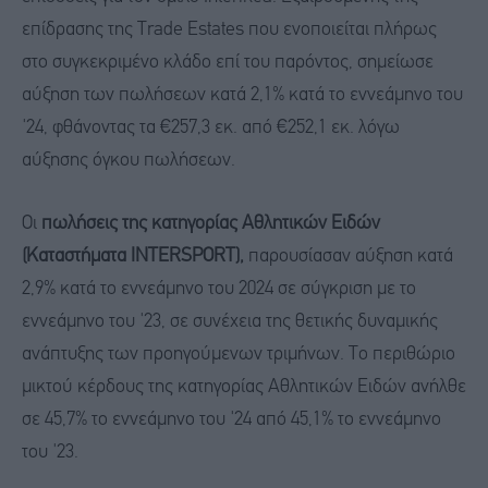
επίδρασης της Trade Estates που ενοποιείται πλήρως
στο συγκεκριμένο κλάδο επί του παρόντος, σημείωσε
αύξηση των πωλήσεων κατά 2,1% κατά το εννεάμηνο του
'24, φθάνοντας τα €257,3 εκ. από €252,1 εκ. λόγω
αύξησης όγκου πωλήσεων.
Οι
πωλήσεις
της κατηγορίας Αθλητικών Ειδών
(Καταστήματα
INTERSPORT
),
παρουσίασαν αύξηση κατά
2,9% κατά το εννεάμηνο του 2024 σε σύγκριση με το
εννεάμηνο του '23, σε συνέχεια της θετικής δυναμικής
ανάπτυξης των προηγούμενων τριμήνων. Το περιθώριο
μικτού κέρδους της κατηγορίας Αθλητικών Ειδών ανήλθε
σε 45,7% το εννεάμηνο του '24 από 45,1% το εννεάμηνο
του '23.