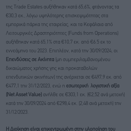
της Trade Estates αυξήθηκαν κατά 65,6%, φτάνοντας τα
€30,3 εκ., λόγω υψηλότερης επισκεψιμότητας στα
εμπορικά πάρκα της εταιρείας, και τα Κεφάλαια από
Λειτουργικές Δραστηριότητες (Funds from Operations)
αυξήθηκαν κατά 65,1% στα €10,7 εκ. από €6.5 εκ το
εννεάμηνο του 2023. Επιπλέον, κατά την 30/09/2024, οι
Επενδύσεις σε Ακίνητα
(μη συμπεριλαμβανομένου
δικαιώματος χρήσης γης και προκαταβολών
επενδυτικών ακινήτων) της ανέρχεται σε €497,9 εκ. από
€477,1 την 31/12/2023, ενώ η
εσωτερική λογιστική αξία
(Net Asset Value)
ανήλθε σε €303,1 εκ. (€2,52 ανά μετοχή)
κατά την 30/09/2024 από €298,4 εκ. (2,48 ανά μετοχή) την
31/12/2023.
Η Διοίκηση είναι επικεντρωμένη στην υλοποίηση του