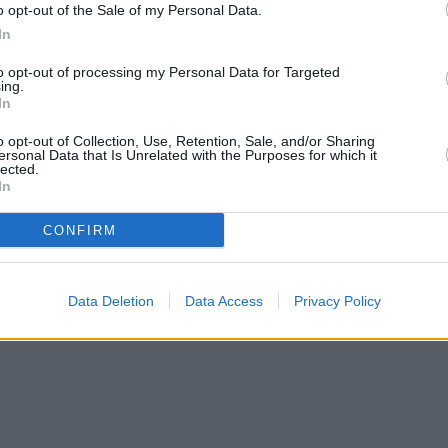
o opt-out of the Sale of my Personal Data.
roup.
In
to opt-out of processing my Personal Data for Targeted
ή ανοδική τάση τον Απρίλιο, (+20.000
ing.
In
ά 2,7%, ενώ ανοδικά κινήθηκε και η διεθνής
συμβολή στην άνοδο της Θεσσαλονίκης είχαν αγορές
o opt-out of Collection, Use, Retention, Sale, and/or Sharing
ersonal Data that Is Unrelated with the Purposes for which it
lected.
νο Βασίλειο και η Τουρκία. Αντίθετα, μεγάλη πτώση
In
ανία, Κύπρο και Φινλανδία.
CONFIRM
ότητας μειώθηκε σε σχέση με τον Απρίλιο του 2025
α. Τέλος, σημειώνεται πως από την έναρξη της
Data Deletion
Data Access
Privacy Policy
Fraport Greece έχουν εξυπηρετήσει περίπου 256