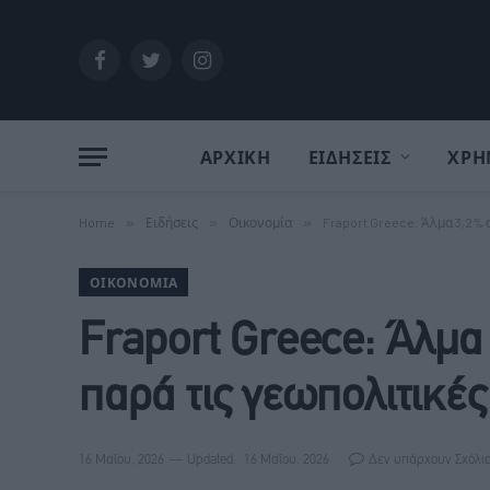
Facebook
Twitter
Instagram
ΑΡΧΙΚΗ
ΕΙΔΗΣΕΙΣ
ΧΡΗ
Home
»
Ειδήσεις
»
Οικονομία
»
Fraport Greece: Άλμα 3,2% 
ΟΙΚΟΝΟΜΊΑ
Fraport Greece: Άλμα 
παρά τις γεωπολιτικές
16 Μαΐου, 2026
Updated:
16 Μαΐου, 2026
Δεν υπάρχουν Σχόλι