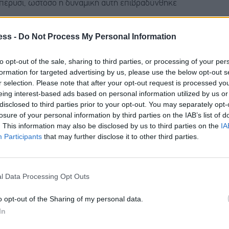
ε πέρυσι, ωστόσο η δυναμική αυτή επιβραδύνθηκε
ess -
Do Not Process My Personal Information
αντορίνης και Θεσσαλονίκης
to opt-out of the sale, sharing to third parties, or processing of your per
 επιβατικής κίνησης
formation for targeted advertising by us, please use the below opt-out s
r selection. Please note that after your opt-out request is processed y
eing interest-based ads based on personal information utilized by us or
σε όλα τα αεροδρόμια. Στα highlights του μήνα, το
disclosed to third parties prior to your opt-out. You may separately opt-
losure of your personal information by third parties on the IAB’s list of
ηση (+32.000 επιβάτες/+26,4% έναντι του Απριλίου
. This information may also be disclosed by us to third parties on the
IA
εων προς το Άμστερνταμ και το Ηνωμένο Βασίλειο από
Participants
that may further disclose it to other third parties.
, καθώς και στην προσθήκη νέου δρομολογίου προς την
l Data Processing Opt Outs
νης (+21.000 επιβάτες/+16,4%), παρουσιάζοντας
o opt-out of the Sharing of my personal data.
 και παραμένει κάτω από τα επίπεδα του 2024. Η
In
ίνηση αυξήθηκε επίσης χάρη στις πτήσεις προς τη