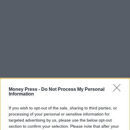
Money Press -
Do Not Process My Personal
Γαλλία
πληθωρισμός
Information
If you wish to opt-out of the sale, sharing to third parties, or
processing of your personal or sensitive information for
Facebook
Twitter
Pinterest
LinkedIn
Tumblr
Telegram
Emai
targeted advertising by us, please use the below opt-out
section to confirm your selection. Please note that after your