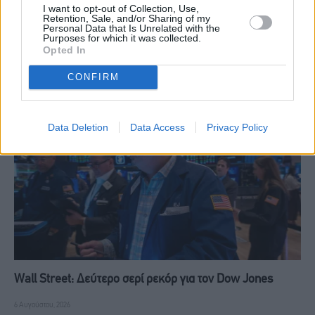
I want to opt-out of Collection, Use,
Retention, Sale, and/or Sharing of my
Personal Data that Is Unrelated with the
Ευρωαγορές: Ήπια κέρδη και αντοχή του τεχνολογικού
Purposes for which it was collected.
κλάδου παρά τις ασιατικές πιέσεις
Opted In
6 Αυγούστου, 2026
CONFIRM
Data Deletion
Data Access
Privacy Policy
Wall Street: Δεύτερο σερί ρεκόρ για τον Dow Jones
6 Αυγούστου, 2026