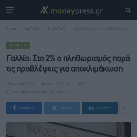
Home
»
Ειδήσεις
»
Πλανήτης
»
Γαλλία: Στο 2% ο πληθωρισμός παρά τις προβλέψεις για αποκλιμάκωση
ΠΛΑΝΉΤΗΣ
Γαλλία: Στο 2% ο πληθωρισμός παρά
τις προβλέψεις για αποκλιμάκωση
15 Απριλίου, 2026
Updated:
15 Απριλίου, 2026
Δεν υπάρχουν Σχόλια
1 Min Read
Facebook
Twitter
LinkedIn