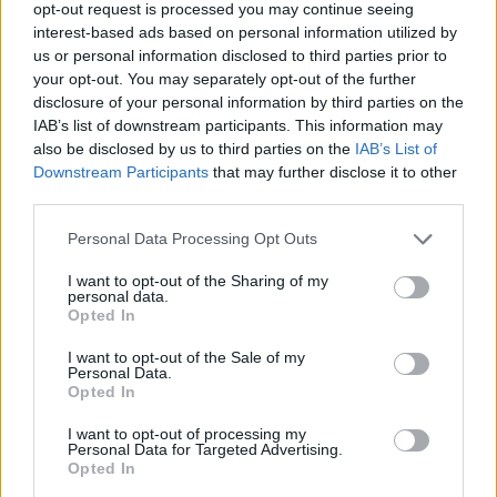
opt-out request is processed you may continue seeing
interest-based ads based on personal information utilized by
PREVIOUS ARTICLE
NEXT ARTICLE
us or personal information disclosed to third parties prior to
Πιερρακάκης από Ουάσιγκτον:
EUROBANK - «Generation
your opt-out. You may separately opt-out of the further
Προχωράμε σε
Forward»: Μια πρωτοβουλία
disclosure of your personal information by third parties on the
μεταρρυθμίσεις όχι κάθε μήνα,
για τη νέα γενιά του Private
IAB’s list of downstream participants. This information may
αλλά κάθε εβδομάδα
Banking
also be disclosed by us to third parties on the
IAB’s List of
Downstream Participants
that may further disclose it to other
third parties.
RELATED
POSTS
Personal Data Processing Opt Outs
I want to opt-out of the Sharing of my
personal data.
Opted In
I want to opt-out of the Sale of my
Personal Data.
Opted In
I want to opt-out of processing my
Personal Data for Targeted Advertising.
Opted In