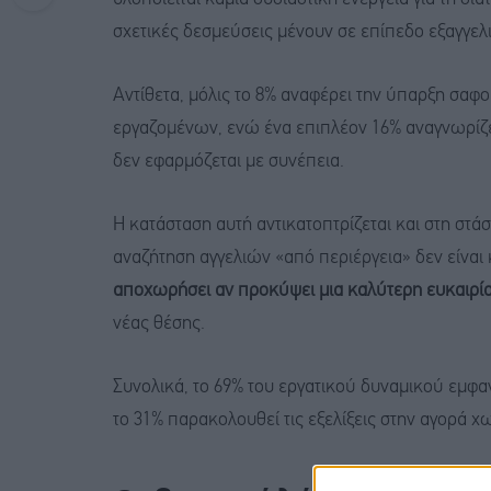
σχετικές δεσμεύσεις μένουν σε επίπεδο εξαγγελ
Αντίθετα, μόλις το 8% αναφέρει την ύπαρξη σα
εργαζομένων, ενώ ένα επιπλέον 16% αναγνωρίζε
δεν εφαρμόζεται με συνέπεια.
Η κατάσταση αυτή αντικατοπτρίζεται και στη στ
αναζήτηση αγγελιών «από περιέργεια» δεν είνα
αποχωρήσει αν προκύψει μια καλύτερη ευκαιρία
νέας θέσης.
Συνολικά, το 69% του εργατικού δυναμικού εμφαν
το 31% παρακολουθεί τις εξελίξεις στην αγορά