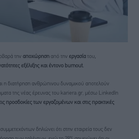
οβαρά την
αποχώρηση
από την
εργασία
του
,
τότητες εξέλιξης και έντονο burnout.
αι η διατήρηση ανθρώπινου δυναμικού αποτελούν
ρήματα της νέας έρευνας του kariera.gr, μέσω LinkedIn
τις προσδοκίες των εργαζομένων και στις πρακτικές
 συμμετεχόντων δηλώνει ότι στην εταιρεία τους δεν
ατήρηση των ταλέντων, ενώ το 28% σημειώνει ότι οι