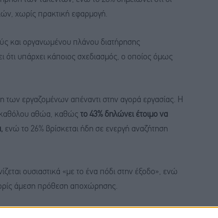
ιών, χωρίς πρακτική εφαρμογή.
φούς και οργανωμένου πλάνου διατήρησης
ι ότι υπάρχει κάποιος σχεδιασμός, ο οποίος όμως
άση των εργαζομένων απέναντι στην αγορά εργασίας. Η
ι καθόλου αθώα, καθώς
το 43% δηλώνει έτοιμο να
,
ενώ το 26% βρίσκεται ήδη σε ενεργή αναζήτηση
ίζεται ουσιαστικά «με το ένα πόδι στην έξοδο», ενώ
 χωρίς άμεση πρόθεση αποχώρησης.