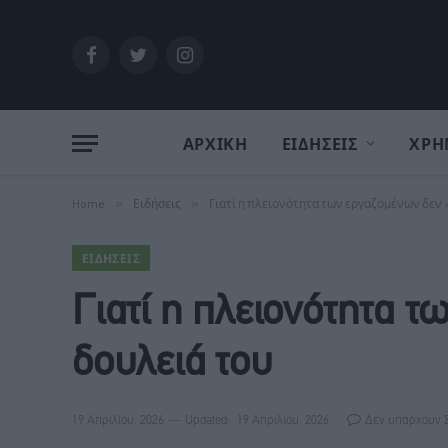
Facebook
Twitter
Instagram
ΑΡΧΙΚΗ
ΕΙΔΗΣΕΙΣ
ΧΡΗ
Home
»
Ειδήσεις
»
Γιατί η πλειονότητα των εργαζομένων δεν «
ΕΙΔΉΣΕΙΣ
Γιατί η πλειονότητα τ
δουλειά του
19 Απριλίου, 2026
Updated:
19 Απριλίου, 2026
Δεν υπάρχουν 