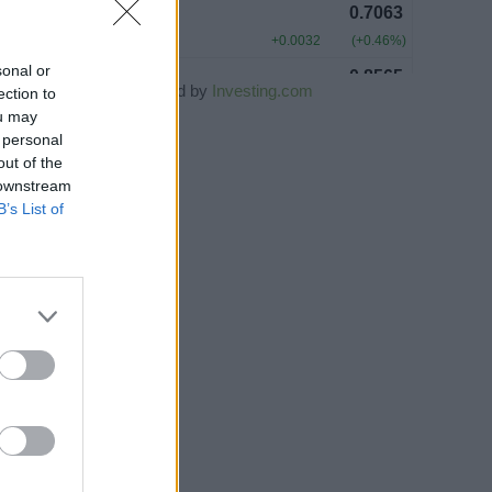
sonal or
Powered by
Investing.com
ection to
ou may
 personal
out of the
 downstream
B’s List of