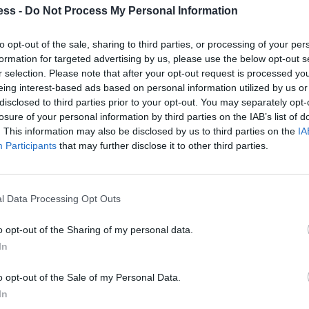
ρησης
ess -
Do Not Process My Personal Information
ους στην αναζήτηση νέας απασχόλησης, η έρευνα
to opt-out of the sale, sharing to third parties, or processing of your per
formation for targeted advertising by us, please use the below opt-out s
ποτελεί τον βασικό παράγοντα.
r selection. Please note that after your opt-out request is processed y
eing interest-based ads based on personal information utilized by us or
disclosed to third parties prior to your opt-out. You may separately opt-
ία αποχώρησης για το 29% των ερωτηθέντων, εν
ώ το
losure of your personal information by third parties on the IAB’s list of
ης
. Παράλληλα, το 24% δηλώνει ότι το burnout
. This information may also be disclosed by us to third parties on the
IA
2% αναφέρει ότι δεν λαμβάνει καμία μορφή
Participants
that may further disclose it to other third parties.
l Data Processing Opt Outs
ολύπλοκη πρόκληση της αντιπρότασης, προκειμένου να
 καλύτερης πρότασης από ανταγωνιστική εταιρεία, η
o opt-out of the Sharing of my personal data.
In
 θα αξιολογήσει συνολικά την κατάσταση,
ς οικονομικές απολαβές.
o opt-out of the Sale of my Personal Data.
In
οντας ήδη λάβει την απόφασή του, ενώ το 14% θα