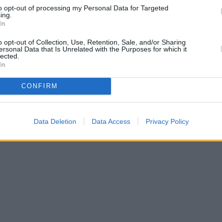
to opt-out of processing my Personal Data for Targeted
τιπρόταση είναι συμφέρουσα.
Μόλις το 1% δηλώνει
ing.
In
ε στον εργοδότη του ανεξαρτήτως πρότασης.
o opt-out of Collection, Use, Retention, Sale, and/or Sharing
ersonal Data that Is Unrelated with the Purposes for which it
lected.
κη οι επιχειρήσεις
να επανασχεδιάσουν τη
In
ματικό management και στην ενίσχυση μιας υγιούς
CONFIRM
ώπους, μέσα από σαφές πλάνο ανάπτυξης και
λέον επιλογή, αλλά αναγκαία συνθήκη για τη
η.
Data Deletion
Data Access
Privacy Policy