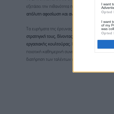
I want 
εξετάσει την πιθανότητα παραμονής εφόσον η αν
Advertis
Opted 
απόλυτη αφοσίωση και αναφέρει ότι θα παρέμεν
I want t
of my P
was col
Τα ευρήματα της έρευνας αναδεικνύουν την ανάγ
Opted 
στρατηγική τους, δίνοντας έμφαση στο αποτελεσ
εργασιακής κουλτούρας.
Η επένδυση στους ανθρ
ποιοτική καθημερινή συνεργασία, δεν αποτελεί π
διατήρηση των ταλέντων και τη βιώσιμη ανάπτυξ