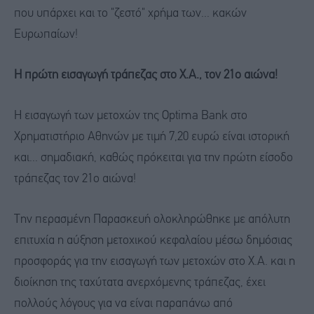
που υπάρχει και το "ζεστό" χρήμα των... κακών
Ευρωπαίων!
Η πρώτη εισαγωγή τράπεζας στο Χ.Α., τον 21ο αιώνα!
Η εισαγωγή των μετοχών της Optima Bank στο
Χρηματιστήριο Αθηνών με τιμή 7,20 ευρώ είναι ιστορική
και... σημαδιακή, καθώς πρόκειται για την πρώτη είσοδο
τράπεζας τον 21ο αιώνα!
Την περασμένη Παρασκευή ολοκληρώθηκε με απόλυτη
επιτυχία η αύξηση μετοχικού κεφαλαίου μέσω δημόσιας
προσφοράς για την εισαγωγή των μετοχών στο Χ.Α. και η
διοίκηση της ταχύτατα ανερχόμενης τράπεζας, έχει
πολλούς λόγους για να είναι παραπάνω από