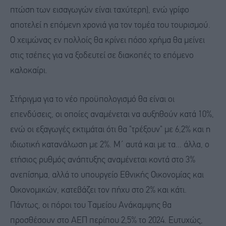
πτώση των εισαγωγών είναι ταχύτερη), ενώ γρίφο
αποτελεί η επόμενη χρονιά για τον τομέα του τουρισμού.
Ο χειμώνας εν πολλοίς θα κρίνει πόσο χρήμα θα μείνει
στις τσέπες για να ξοδευτεί σε διακοπές το επόμενο
καλοκαίρι.
Στήριγμα για το νέο προϋπολογισμό θα είναι οι
επενδύσεις, οι οποίες αναμένεται να αυξηθούν κατά 10%,
ενώ οι εξαγωγές εκτιμάται ότι θα "τρέξουν" με 6,2% και η
ιδιωτική κατανάλωση με 2%. Μ΄ αυτά και με τα... άλλα, ο
ετήσιος ρυθμός ανάπτυξης αναμένεται κοντά στο 3%
ανεπίσημα, αλλά το υπουργείο Εθνικής Οικονομίας και
Οικονομικών, κατεβάζει τον πήχυ στο 2% και κάτι.
Πάντως, οι πόροι του Ταμείου Ανάκαμψης θα
προσθέσουν στο ΑΕΠ περίπου 2,5% το 2024. Ευτυχώς,