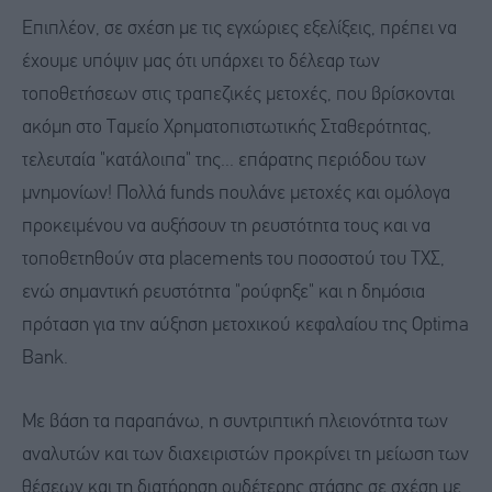
Επιπλέον, σε σχέση με τις εγχώριες εξελίξεις, πρέπει να
έχουμε υπόψιν μας ότι υπάρχει το δέλεαρ των
τοποθετήσεων στις τραπεζικές μετοχές, που βρίσκονται
ακόμη στο Ταμείο Χρηματοπιστωτικής Σταθερότητας,
τελευταία "κατάλοιπα" της... επάρατης περιόδου των
μνημονίων! Πολλά funds πουλάνε μετοχές και ομόλογα
προκειμένου να αυξήσουν τη ρευστότητα τους και να
τοποθετηθούν στα placements του ποσοστού του ΤΧΣ,
ενώ σημαντική ρευστότητα "ρούφηξε" και η δημόσια
πρόταση για την αύξηση μετοχικού κεφαλαίου της Optima
Bank.
Με βάση τα παραπάνω, η συντριπτική πλειονότητα των
αναλυτών και των διαχειριστών προκρίνει τη μείωση των
θέσεων και τη διατήρηση ουδέτερης στάσης σε σχέση με