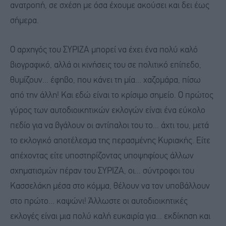
ανατροπή, σε σχέση με όσα έχουμε ακούσει και δει έως
σήμερα.
Ο αρχηγός του ΣΥΡΙΖΑ μπορεί να έχει ένα πολύ καλό
βιογραφικό, αλλά οι κινήσεις του σε πολιτικό επίπεδο,
θυμίζουν... έφηβο, που κάνει τη μία... χαζομάρα, πίσω
από την άλλη! Και εδώ είναι το κρίσιμο σημείο. Ο πρώτος
γύρος των αυτοδιοικητικών εκλογών είναι ένα εύκολο
πεδίο για να βγάλουν οι αντίπαλοι του το... άχτι του, μετά
το εκλογικό αποτέλεσμα της περασμένης Κυριακής. Είτε
απέχοντας είτε υποστηρίζοντας υποψηφίους άλλων
σχηματισμών πέραν του ΣΥΡΙΖΑ, οι... σύντροφοι του
Κασσελάκη μέσα στο κόμμα, θέλουν να τον υποβάλλουν
στο πρώτο... καψώνι! Άλλωστε οι αυτοδιοικητικές
εκλογές είναι μια πολύ καλή ευκαιρία για... εκδίκηση και