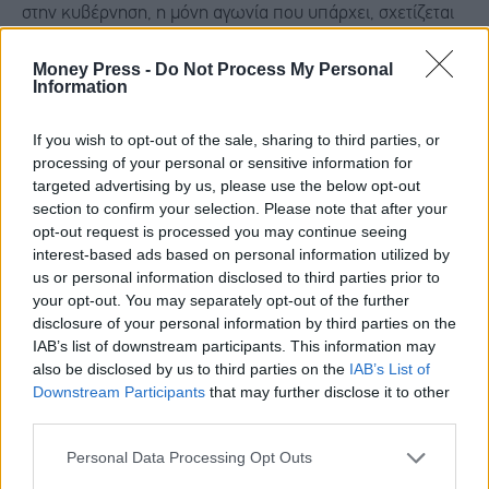
στην κυβέρνηση, η μόνη αγωνία που υπάρχει, σχετίζεται
με το μέγεθος των ποσοστών που θα λάβουν οι
Money Press -
Do Not Process My Personal
υποψήφιοι, τους οποίους υποστηρίζει στις 13 Περιφέρειες
Information
και στους μεγάλους δήμους της χώρας.
If you wish to opt-out of the sale, sharing to third parties, or
processing of your personal or sensitive information for
Είτε με τον έναν είτε με τον άλλον τρόπο, η Νέα
targeted advertising by us, please use the below opt-out
Δημοκρατία θα αποτελεί τον μεγάλο νικητή των
section to confirm your selection. Please note that after your
opt-out request is processed you may continue seeing
επικείμενων εκλογών, αλλά αυτό δεν πρόκειται να γίνει
interest-based ads based on personal information utilized by
χωρίς κάποιο κόστος, κάτι που καταγράφεται και στις
us or personal information disclosed to third parties prior to
your opt-out. You may separately opt-out of the further
δημοσκοπήσεις. Άλλωστε, οι αυτοδιοικητικές εκλογές
disclosure of your personal information by third parties on the
είναι μια ευκαιρία για... εκτόνωση στην κάλπη, ώστε η
IAB’s list of downstream participants. This information may
also be disclosed by us to third parties on the
IAB’s List of
κυβέρνηση να δείξει μεγαλύτερο ενδιαφέρον και
Downstream Participants
that may further disclose it to other
αφοσίωση, με βάση τα προβλήματα που έχουν
third parties.
δημιουργηθεί στην παρούσα συγκυρία.
Personal Data Processing Opt Outs