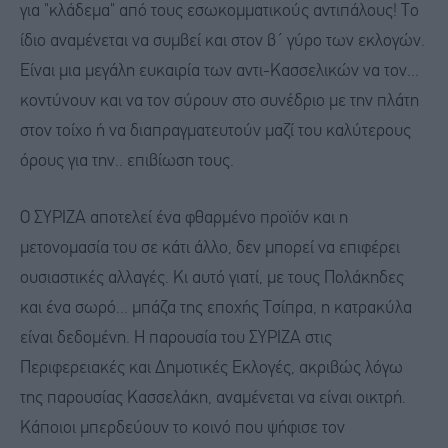
για "κλάδεμα" από τους εσωκομματικούς αντιπάλους! Το
ίδιο αναμένεται να συμβεί και στον β΄ γύρο των εκλογών.
Είναι μια μεγάλη ευκαιρία των αντι-Κασσελικών να τον...
κοντύνουν και να τον σύρουν στο συνέδριο με την πλάτη
στον τοίχο ή να διαπραγματευτούν μαζί του καλύτερους
όρους για την.. επιβίωση τους.
Ο ΣΥΡΙΖΑ αποτελεί ένα φθαρμένο προϊόν και η
μετονομασία του σε κάτι άλλο, δεν μπορεί να επιφέρει
ουσιαστικές αλλαγές. Κι αυτό γιατί, με τους Πολάκηδες
και ένα σωρό... μπάζα της εποχής Τσίπρα, η κατρακύλα
είναι δεδομένη. Η παρουσία του ΣΥΡΙΖΑ στις
Περιφερειακές και Δημοτικές Εκλογές, ακριβώς λόγω
της παρουσίας Κασσελάκη, αναμένεται να είναι οικτρή.
Κάποιοι μπερδεύουν το κοινό που ψήφισε τον