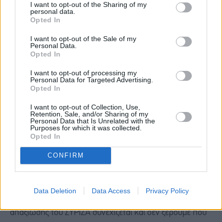
I want to opt-out of the Sharing of my
Από την άλλη πλευρά, απειλή από τον ΣΥΡΙΖΑ με βάση
personal data.
και το momentum που έχει διαμορφωθεί από την
Opted In
εκλογή του νέου αρχηγού, δεν φαίνεται να υπάρχει. Αυτές
I want to opt-out of the Sale of my
Personal Data.
οι εκλογές, δεν θα έχουν ως σημείο αναφοράς την πίεση
Opted In
που θα υποστεί το κυβερνών κόμμα, όσο αυτήν που θα
I want to opt-out of processing my
υποστεί ο νεοεκλεγμένος αρχηγός του, Στέφανος
Personal Data for Targeted Advertising.
Opted In
Κασσελάκης από τους εσωκομματικούς αντιπάλους.
I want to opt-out of Collection, Use,
Μέχρι στιγμής, η περπατησιά των υποψηφίων του ΣΥΡΙΖΑ
Retention, Sale, and/or Sharing of my
Personal Data that Is Unrelated with the
είναι ανάλογη της εικόνας τους κόμματος, ενώ ο
Purposes for which it was collected.
Opted In
Κασσελάκης δεν φαίνεται να δίνει πόντους στους
υποψηφίους. Αντιθέτως, χάνουν και αυτοί όπως και ο
CONFIRM
ίδιος. Θα λέγαμε μάλιστα, πως ότι υποστηρίζει ο
Κασσελάκης, θα πάει... άπατο! Το ίδιο θα συνέβαινε αν
Data Deletion
Data Access
Privacy Policy
υπήρχε και ο Τσίπρας στα πράγματα. Η πορεία
απαξίωσης του ΣΥΡΙΖΑ συνεχίζεται και δεν ξέρουμε πού