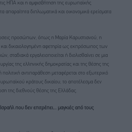
ις ΗΠΑ και η αμφισβήτηση της ευρωπαϊκής
τα απαραίτητα διπλωματικά και οικονομικά ερείσματα
πτώσεις προσώπων, όπως η Μαρία Καρυστιανού, η
νη και δικαιολογημένη αφετηρία ως εκπρόσωπος των
, σταδιακά εργαλειοποιείται ή διολισθαίνει σε μια
υργίας της ελληνικής δημοκρατίας και της θέσης της
 πολιτική αντιπαράθεση μεταφέρεται στο εξωτερικό
ευρωπαϊκού κράτους δικαίου, το αποτέλεσμα δεν
ωση της διεθνούς θέσης της Ελλάδας.
ραήλ που δεν επιτρέπει... μαγκιές από τους