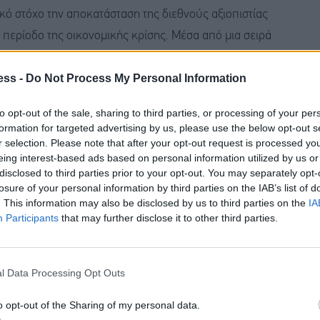
 στόχο την αποκατάσταση της διεθνούς αξιοπιστίας
 περίοδο της οικονομικής κρίσης. Μέσα από μια σειρά
ε από μέρος του προβλήματος της Ευρωζώνης σε
ess -
Do Not Process My Personal Information
ν ανάκτηση της επενδυτικής βαθμίδας και
ψηλότερους από τον ευρωπαϊκό μέσο όρο.
to opt-out of the sale, sharing to third parties, or processing of your per
formation for targeted advertising by us, please use the below opt-out s
ς διακυβέρνησης αποτυπώνεται στην εμβάθυνση των
r selection. Please note that after your opt-out request is processed y
eing interest-based ads based on personal information utilized by us or
ϊκή Ένωση και το Ισραήλ. Η επικαιροποίηση της
disclosed to third parties prior to your opt-out. You may separately opt-
ναβάθμισε στρατηγικά περιοχές όπως η
losure of your personal information by third parties on the IAB’s list of
. This information may also be disclosed by us to third parties on the
IA
λλάδα κρίσιμο κόμβο για την ασφάλεια της
Participants
that may further disclose it to other third parties.
α, η υπογραφή αμυντικών συμφωνιών με τη Γαλλία
ίας και οδήγησε στον εκσυγχρονισμό των Ενόπλων
υστημάτων (Belharra, Rafale, F-35).
l Data Processing Opt Outs
o opt-out of the Sharing of my personal data.
 η οποία εκτείνεται από την ενέργεια και την