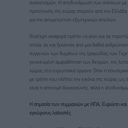
συσχετισμών. Η αποδυνάμωση των σχέσεων με τ
προοπτικής της χώρας στερούν από την Ελλάδα 
για την αντιμετώπιση εξωτερικών απειλών.
Ιδιαίτερη αναφορά πρέπει να γίνει και σε περι
οποία, αν και ξεκίνησε από μια βαθιά ανθρώπι
συγγενών των θυμάτων της τραγωδίας των Τεμπών
γενικευμένη αμφισβήτηση των θεσμών, της λειτο
χώρας στα ευρωπαϊκά όργανα. Όταν η εσωτερική
με τρόπο που πλήττει την εικόνα της χώρας ως 
είναι η απονομή δικαιοσύνης, αλλά η αποδυνάμ
Η σημασία των συμμαχιών με ΗΠΑ, Ευρώπη και Ισ
εγχώριους λαϊκιστές