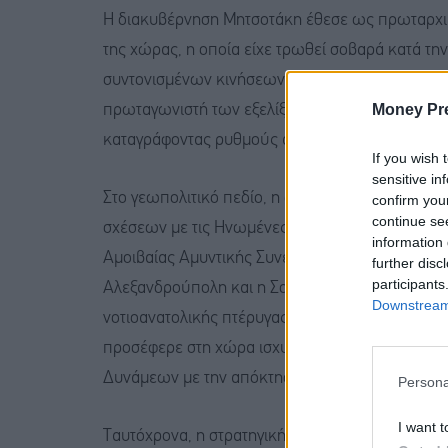
Η διακυβέρνηση Μητσοτάκη έθεσε ως πρωταρχικό
της χώρας, η οποία είχε τρωθεί σοβαρά κατά την
συντονισμένων κινήσεων, η Ελλάδα μετατράπηκ
Money Pr
πρωταγωνιστή των εξελίξεων, επιτυγχάνοντας τη
καταγράφοντας ρυθμούς ανάπτυξης σημαντικά υ
If you wish 
sensitive in
Στο γεωπολιτικό πεδίο, η σημασία της παρούσα
confirm you
continue se
σχέσεων με τις Ηνωμένες Πολιτείες, την Ευρωπα
information 
Αμοιβαίας Αμυντικής Συνεργασίας με τις ΗΠΑ α
further disc
participants
Αλεξανδρούπολη και η Σούδα, καθιστώντας την Ε
Downstream 
νοτιοανατολικής πτέρυγας του ΝΑΤΟ. Παράλληλ
προσέφερε στη χώρα ισχυρές εγγυήσεις ασφαλε
Δυνάμεων με την απόκτηση σύγχρονων οπλικών σ
Persona
I want t
Ταυτόχρονα, η στρατηγική συμμαχία με το Ισραήλ,