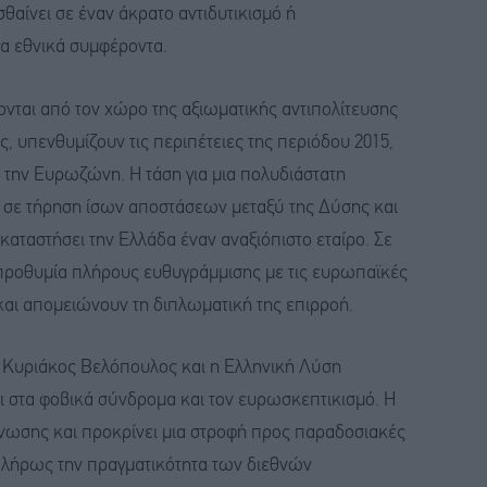
σθαίνει σε έναν άκρατο αντιδυτικισμό ή
τα εθνικά συμφέροντα.
ονται από τον χώρο της αξιωματικής αντιπολίτευσης
 υπενθυμίζουν τις περιπέτειες της περιόδου 2015,
 την Ευρωζώνη. Η τάση για μια πολυδιάστατη
ι σε τήρηση ίσων αποστάσεων μεταξύ της Δύσης και
καταστήσει την Ελλάδα έναν αναξιόπιστο εταίρο. Σε
απροθυμία πλήρους ευθυγράμμισης με τις ευρωπαϊκές
αι απομειώνουν τη διπλωματική της επιρροή.
ο Κυριάκος Βελόπουλος και η Ελληνική Λύση
 στα φοβικά σύνδρομα και τον ευρωσκεπτικισμό. Η
νωσης και προκρίνει μια στροφή προς παραδοσιακές
 πλήρως την πραγματικότητα των διεθνών