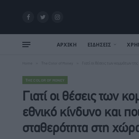
Facebook
Twitter
Instagram
ΑΡΧΙΚΗ
ΕΙΔΗΣΕΙΣ
ΧΡΗ
Home
»
Τhe Color of Money
»
Γιατί οι θέσεις των κομμάτων τη
ΤHE COLOR OF MONEY
Γιατί οι θέσεις των κ
εθνικό κίνδυνο και πο
σταθερότητα στη χώρ