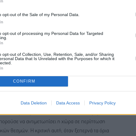
In
ούργησε ένα ισχυρό αντίβαρο στις αναθεωρητικές
o opt-out of the Sale of my Personal Data.
ως ο βασικός διπλωματικός και ενεργειακός
In
ειο και τη Μέση Ανατολή, απέκτησε μια θέση ισχύος
ικά τα κυριαρχικά της δικαιώματα.
to opt-out of processing my Personal Data for Targeted
ing.
In
o opt-out of Collection, Use, Retention, Sale, and/or Sharing
ersonal Data that Is Unrelated with the Purposes for which it
lected.
διαμορφώνεται ένα πολιτικό σκηνικό όπου διάφορες
In
ς, συγκλίνουν σε μια ρητορική που αμφισβητεί τις
CONFIRM
χώρας.
Data Deletion
Data Access
Privacy Policy
θετούνται στον αντίποδα της σημερινής κυβερνητικής
 την αριστερά έως τη λαϊκιστική δεξιά, εγείρουν
μπορούσε να αντιμετωπίσει η χώρα σε περίπτωση
ών θεσμών. Η κριτική αυτή, όταν ξεπερνά τα όρια