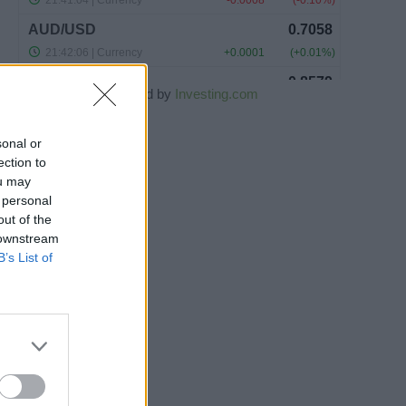
Powered by
Investing.com
sonal or
ection to
ou may
 personal
out of the
 downstream
B’s List of