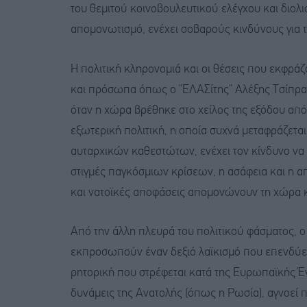
του θεμιτού κοινοβουλευτικού ελέγχου και διολι
απομονωτισμό, ενέχει σοβαρούς κινδύνους για 
Η πολιτική κληρονομιά και οι θέσεις που εκφράζ
και πρόσωπα όπως ο "ΕΛΑΣίτης" Αλέξης Τσίπρας,
όταν η χώρα βρέθηκε στο χείλος της εξόδου από
εξωτερική πολιτική, η οποία συχνά μεταφράζετα
αυταρχικών καθεστώτων, ενέχει τον κίνδυνο να 
στιγμές παγκόσμιων κρίσεων, η ασάφεια και η 
και νατοϊκές αποφάσεις απομονώνουν τη χώρα κ
Από την άλλη πλευρά του πολιτικού φάσματος, 
εκπροσωπούν έναν δεξιό λαϊκισμό που επενδύει
ρητορική που στρέφεται κατά της Ευρωπαϊκής Έ
δυνάμεις της Ανατολής (όπως η Ρωσία), αγνοεί