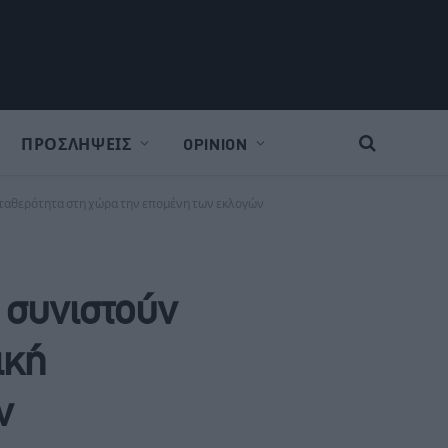
ΠΡΟΣΛΗΨΕΙΣ
OPINION
ή σταθερότητα στη χώρα την επομένη των εκλογών
ς συνιστούν
ική
ν