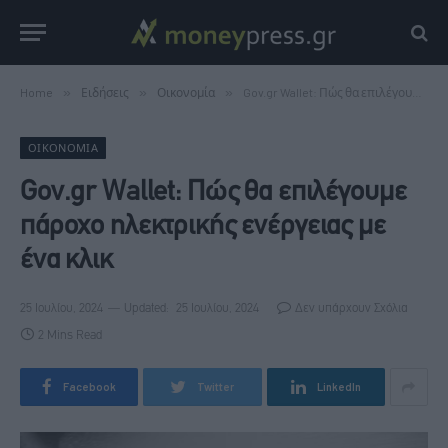
Home
»
Ειδήσεις
»
Οικονομία
»
Gov.gr Wallet: Πώς θα επιλέγουμε πάροχο ηλεκτρικής ενέργειας με ένα κλικ
ΟΙΚΟΝΟΜΊΑ
Gov.gr Wallet: Πώς θα επιλέγουμε
πάροχο ηλεκτρικής ενέργειας με
ένα κλικ
25 Ιουλίου, 2024
Updated:
25 Ιουλίου, 2024
Δεν υπάρχουν Σχόλια
2 Mins Read
Facebook
Twitter
LinkedIn