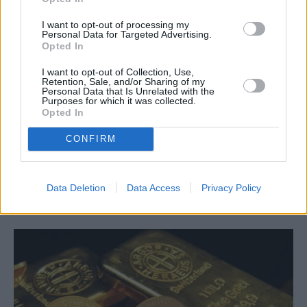
Facebook
Twitter
Pinterest
LinkedIn
Tumblr
Telegram
Emai
I want to opt-out of processing my
Personal Data for Targeted Advertising.
Opted In
PREVIOUS ARTICLE
NEXT ARTICLE
I want to opt-out of Collection, Use,
Το... ραντεβού Μητσοτάκη στις
Ευρωπαϊκή ενεργειακή ουτοπία
Retention, Sale, and/or Sharing of my
Personal Data that Is Unrelated with the
κάλπες το 2027 και τα
Purposes for which it was collected.
μηνύματα που εξέπεμψε στην
Opted In
επέτειο αποκατάστασης της
CONFIRM
Δημοκρατίας για το αύριο της
χώρας
Data Deletion
Data Access
Privacy Policy
RELATED
POSTS