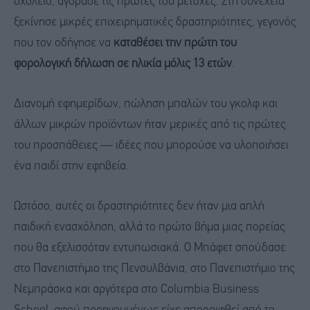
σχολείο, αγόρασε τις πρώτες του μετοχές. Στη συνέχεια
ξεκίνησε μικρές επιχειρηματικές δραστηριότητες, γεγονός
που τον οδήγησε να
καταθέσει την πρώτη του
φορολογική δήλωση σε ηλικία μόλις 13 ετών
.
Διανομή εφημερίδων, πώληση μπαλών του γκολφ και
άλλων μικρών προϊόντων ήταν μερικές από τις πρώτες
του προσπάθειες — ιδέες που μπορούσε να υλοποιήσει
ένα παιδί στην εφηβεία.
Ωστόσο, αυτές οι δραστηριότητες δεν ήταν μια απλή
παιδική ενασχόληση, αλλά το πρώτο βήμα μιας πορείας
που θα εξελισσόταν εντυπωσιακά. Ο Μπάφετ σπούδασε
στο Πανεπιστήμιο της Πενσυλβάνια, στο Πανεπιστήμιο της
Νεμπράσκα και αργότερα στο Columbia Business