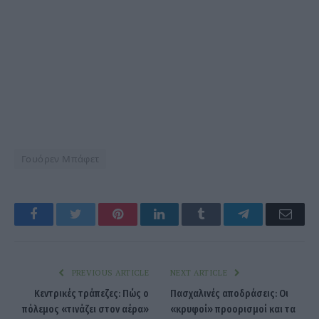
Γουόρεν Μπάφετ
Facebook
Twitter
Pinterest
LinkedIn
Tumblr
Telegram
Emai
PREVIOUS ARTICLE
NEXT ARTICLE
Κεντρικές τράπεζες: Πώς ο
Πασχαλινές αποδράσεις: Οι
πόλεμος «τινάζει στον αέρα»
«κρυφοί» προορισμοί και τα