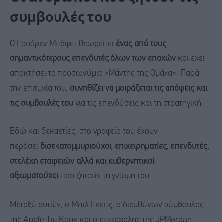
συμβουλές του
Ο Γουόρεν Μπάφετ θεωρείται
ένας από τους
σημαντικότερους επενδυτές όλων των εποχών
και έχει
αποκτήσει το προσωνύμιο «Μάντης της Ομάχα». Παρά
την επιτυχία του,
συνηθίζει να μοιράζεται τις απόψεις και
τις συμβουλές του
για τις επενδύσεις και τη στρατηγική.
Εδώ και δεκαετίες, στο γραφείο του έχουν
περάσει
δισεκατομμυριούχοι, επιχειρηματίες, επενδυτές,
στελέχη εταιρειών αλλά και κυβερνητικοί
αξιωματούχοι
που ζητούν τη γνώμη του.
Μεταξύ αυτών, ο Μπιλ Γκέιτς, ο διευθύνων σύμβουλος
της Apple Τιμ Κουκ και ο επικεφαλής της JPMorgan