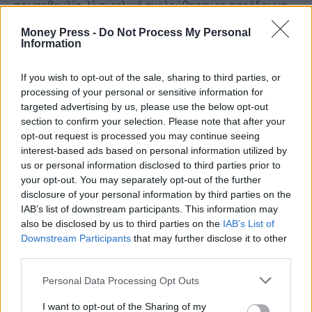
πρωτοβουλία, λίγοι τελικά ακολούθησαν το παράδειγμα
σε μεγάλη κλίμακα.
Money Press -
Do Not Process My Personal
Information
Ο απλός τρόπος ζωής του
If you wish to opt-out of the sale, sharing to third parties, or
processing of your personal or sensitive information for
targeted advertising by us, please use the below opt-out
Παρά τη φήμη και τα δισεκατομμύρια που διαθέτει, ο
section to confirm your selection. Please note that after your
opt-out request is processed you may continue seeing
Μπάφετ δεν άλλαξε ποτέ ουσιαστικά τον τρόπο ζωής
interest-based ads based on personal information utilized by
του.
Συνεχίζει να ζει στο σπίτι που αγόρασε πριν από
us or personal information disclosed to third parties prior to
σχεδόν επτά δεκαετίες
, να οδηγεί απλά αυτοκίνητα και να
your opt-out. You may separately opt-out of the further
disclosure of your personal information by third parties on the
εργάζεται σε ένα γραφείο χωρίς ιδιαίτερες πολυτέλειες.
IAB’s list of downstream participants. This information may
also be disclosed by us to third parties on the
IAB’s List of
Downstream Participants
that may further disclose it to other
Στην καθημερινότητά του διατηρεί μικρές συνήθειες που
third parties.
θυμίζουν έναν απλό άνθρωπο:
πίνει συχνά Cherry Coke
Personal Data Processing Opt Outs
και ξεκινά τη μέρα του με ένα απλό πρωινό από τα
McDonald’s
. Ίσως αυτό να αποτελεί και το πραγματικό
I want to opt-out of the Sharing of my