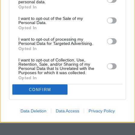
personal data.
μυστικό του «Μάντη της Ομάχα»: πίσω από τη θρυλική
Opted In
επενδυτική του επιτυχία βρίσκεται ένας άνθρωπος που
I want to opt-out of the Sale of my
Personal Data.
δεν εγκατέλειψε ποτέ την απλότητα και τις παιδικές του
Opted In
συνήθειες.
I want to opt-out of processing my
Personal Data for Targeted Advertising.
Opted In
I want to opt-out of Collection, Use,
Retention, Sale, and/or Sharing of my
Personal Data that Is Unrelated with the
Purposes for which it was collected.
Opted In
CONFIRM
Data Deletion
Data Access
Privacy Policy