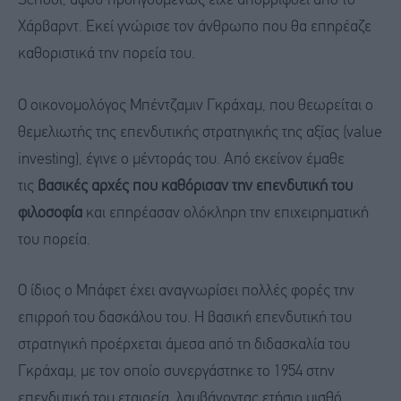
School, αφού προηγουμένως είχε απορριφθεί από το
Χάρβαρντ. Εκεί γνώρισε τον άνθρωπο που θα επηρέαζε
καθοριστικά την πορεία του.
Ο οικονομολόγος Μπέντζαμιν Γκράχαμ, που θεωρείται ο
θεμελιωτής της επενδυτικής στρατηγικής της αξίας (value
investing), έγινε ο μέντοράς του. Από εκείνον έμαθε
τις
βασικές αρχές που καθόρισαν την επενδυτική του
φιλοσοφία
και επηρέασαν ολόκληρη την επιχειρηματική
του πορεία.
Ο ίδιος ο Μπάφετ έχει αναγνωρίσει πολλές φορές την
επιρροή του δασκάλου του. Η βασική επενδυτική του
στρατηγική προέρχεται άμεσα από τη διδασκαλία του
Γκράχαμ, με τον οποίο συνεργάστηκε το 1954 στην
επενδυτική του εταιρεία, λαμβάνοντας ετήσιο μισθό