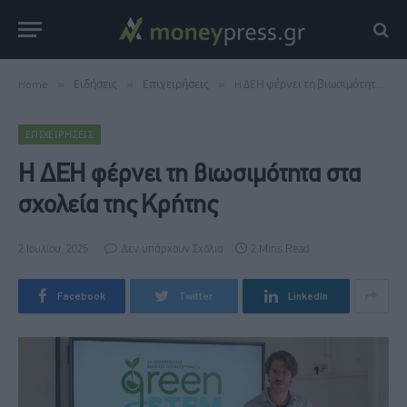
Home
»
Ειδήσεις
»
Επιχειρήσεις
»
H ΔΕΗ φέρνει τη βιωσιμότητα στα σχολεία της Κρήτης
ΕΠΙΧΕΙΡΉΣΕΙΣ
H ΔΕΗ φέρνει τη βιωσιμότητα στα
σχολεία της Κρήτης
2 Ιουλίου, 2025
Δεν υπάρχουν Σχόλια
2 Mins Read
Facebook
Twitter
LinkedIn