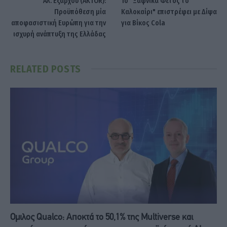
Αλ. Εξάρχου (ΑKTOR):
Το "Ξαφνικά Φέτος το
Προϋπόθεση μία
Καλοκαίρι" επιστρέφει με Δίψα
αποφασιστική Ευρώπη για την
για Βίκος Cola
ισχυρή ανάπτυξη της Ελλάδας
RELATED
POSTS
Ομιλος Qualco: Αποκτά το 50,1% της Multiverse και