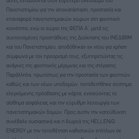
αυτές εντάσσονται στον ευρύτερο σχεδιασμό του
Πανεπιστημίου για την αποκατάσταση, προστασία και
επαναφορά πανεπιστημιακών χώρων στη φοιτητική
κοινότητα, ενώ οι χώροι της ΦΕΠΑ Α’, μετά τις
συντονισμένες προσπάθειες της Διοίκησης του ΙΝΕΔΙΒΙΜ
και του Πανεπιστημίου, αποδόθηκαν εκ νέου για χρήση
σύμφωνα με τον προορισμό τους, εξυπηρετώντας τις
ανάγκες της φοιτητικής μέριμνας και της στέγασης.
Παράλληλα, πρωτίστως για την προστασία των φοιτητών
καθώς και των νέων υποδομών, τοποθετήθηκε σύστημα
ελεγχόμενης πρόσβασης με κάρτα, ενισχύοντας το
αίσθημα ασφάλειας και την εύρυθμη λειτουργία των
πανεπιστημιακών δομών. Προς αυτήν την κατεύθυνση
συνέβαλε ουσιαστικά και η δωρεά της HELLENiQ
ENERGY με την τοποθέτηση καθιστικών επίπλων σε