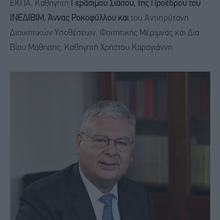
ΕΚΠΑ, Καθηγητή
Γεράσιμου Σιάσου, της Προέδρου του
ΙΝΕΔΙΒΙΜ, Άννας Ροκοφύλλου και
του Αντιπρύτανη
Διοικητικών Υποθέσεων, Φοιτητικής Μέριμνας και Δια
Βίου Μάθησης, Καθηγητή Χρήστου Καραγιάννη