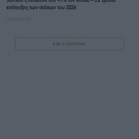
Jumbo: Επιτάχυνε στο +9% τον Ιούλιο – Σε τροχιά
επίτευξης των στόχων του 2026
6 Αυγούστου, 2026
ADD A COMMENT