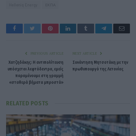
Helleniq Energy
ΕΚΠΑ
Facebook
Twitter
Pinterest
LinkedIn
Tumblr
Telegram
Emai
PREVIOUS ARTICLE
NEXT ARTICLE
Χατζηδάκης: Η αντιπολίτευση
Συνάντηση Μητσοτάκη με την
υπόσχεται λεφτόδεντρα, εμείς
πρωθυπουργό της Λετονίας
παραμένουμε στη γραμμή
«σταθερά βήματα μπροστά»
RELATED
POSTS