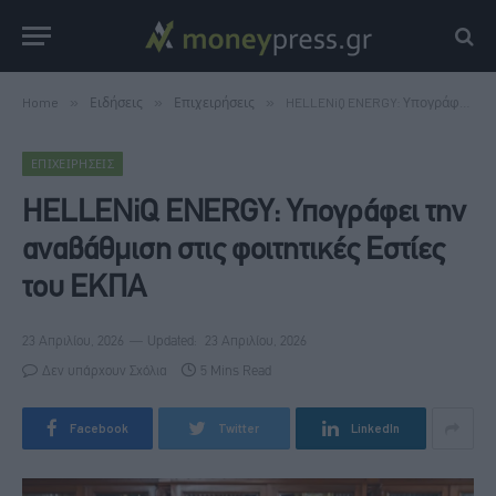
Home
»
Ειδήσεις
»
Επιχειρήσεις
»
HELLENiQ ENERGY: Υπογράφει την αναβάθμιση στις φοιτητικές Εστίες του ΕΚΠΑ
ΕΠΙΧΕΙΡΉΣΕΙΣ
HELLENiQ ENERGY: Υπογράφει την
αναβάθμιση στις φοιτητικές Εστίες
του ΕΚΠΑ
23 Απριλίου, 2026
Updated:
23 Απριλίου, 2026
Δεν υπάρχουν Σχόλια
5 Mins Read
Facebook
Twitter
LinkedIn