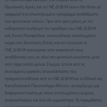
το Πανεπιστήμιο Αθηνών. Στο πλαίσιο αυτό, οι
Πρυτανικές Αρχές και το Ι.ΝΕ.ΔΙ.ΒΙ.Μ έχουν ήδη θέσει σε
εφαρμογή ένα ολοκληρωμένο πρόγραμμα αναβάθμισης
των φοιτητικών εστιών. Πριν από τρεις μήνες με την
καθοριστική συνδρομή της προέδρου του Ι.ΝΕ.ΔΙ.ΒΙ.Μ
κας Άννας Ροκοφύλλου, εκκενώθηκαν κατειλημμένοι
χώροι στις Φοιτητικές Εστίες και στη συνέχεια το
Ι.ΝΕ.ΔΙ.ΒΙ.Μ προχώρησε στην ανακαίνισή τους,
αποδίδοντάς τους εκ νέου στη φοιτητική κοινότητα, μετά
από πάρα πολλά χρόνια. Σήμερα, έπειτα από τις
εκτεταμένες εργασίες αποκατάστασης που
πραγματοποιήθηκαν από το Ι.ΝΕ.ΔΙ.ΒΙ.Μ και το Εθνικό και
Καποδιστριακό Πανεπιστήμιο Αθηνών, αντικρίζουμε μια
διαφορετική εικόνα με νέους επιπλωμένους χώρους
αναγνωστηρίων και ένα νέο γυμναστήριο. Οι παρεμβάσεις