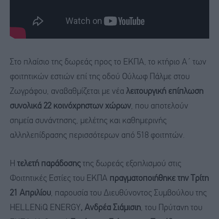
Στο πλαίσιο της δωρεάς προς το ΕΚΠΑ, το κτήριο Α΄ των
φοιτητικών εστιών επί της οδού Ούλωφ Πάλμε στου
Ζωγράφου, αναβαθμίζεται με νέα
λειτουργική επίπλωση
συνολικά 22 κοινόχρηστων χώρων
, που αποτελούν
σημεία συνάντησης, μελέτης και καθημερινής
αλληλεπίδρασης περισσότερων από 518 φοιτητών.
Η
τελετή παράδοσης
της δωρεάς εξοπλισμού στις
Φοιτητικές Εστίες του ΕΚΠΑ
πραγματοποιήθηκε την
Τρίτη
21 Απριλίου
, παρουσία του Διευθύνοντος Συμβούλου της
HELLENiQ ENERGY
, Ανδρέα Σιάμισιη
, του Πρύτανη του