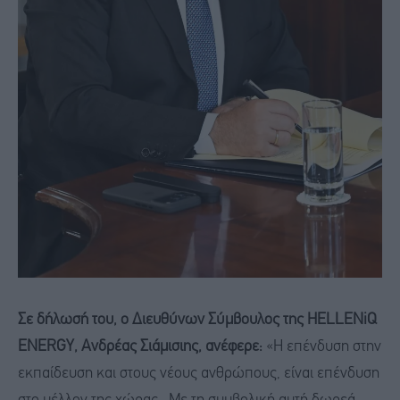
Σε δήλωσή του, ο Διευθύνων Σύμβουλος της HELLENiQ
ENERGY, Ανδρέας Σιάμισιης, ανέφερε:
«Η επένδυση στην
εκπαίδευση και στους νέους ανθρώπους, είναι επένδυση