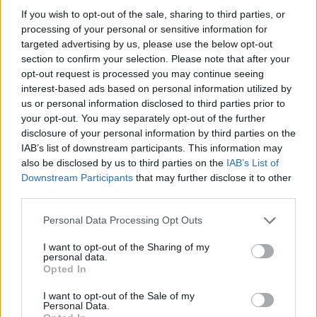
ασφαλείς. Για να μπορούν τα παιδιά ευάλωτων
If you wish to opt-out of the sale, sharing to third parties, or
processing of your personal or sensitive information for
οικογενειών να σπουδάζουν με αξιοπρέπεια, χωρίς το
targeted advertising by us, please use the below opt-out
άγχος που προκαλεί το αυξανόμενο κόστος της
section to confirm your selection. Please note that after your
opt-out request is processed you may continue seeing
φοιτητικής στέγασης.»
interest-based ads based on personal information utilized by
us or personal information disclosed to third parties prior to
your opt-out. You may separately opt-out of the further
Μέσα από πρωτοβουλίες
με ουσιαστικό κοινωνικό
disclosure of your personal information by third parties on the
αποτύπωμα,
η
HELLENiQ ENERGY στηρίζει έμπρακτα
IAB’s list of downstream participants. This information may
την εκπαίδευση
,
τη νέα γενιά και την κοινωνία
. Στο
also be disclosed by us to third parties on the
IAB’s List of
Downstream Participants
that may further disclose it to other
πλαίσιο της στρατηγικής Εταιρικής Υπευθυνότητας,
third parties.
αναπτύσσει συνεργασίες με φορείς της Πολιτείας και της
Personal Data Processing Opt Outs
Εκπαίδευσης και υλοποιεί δράσεις που δημιουργούν αξία
για το μέλλον της χώρας.
I want to opt-out of the Sharing of my
personal data.
Opted In
I want to opt-out of the Sale of my
Personal Data.