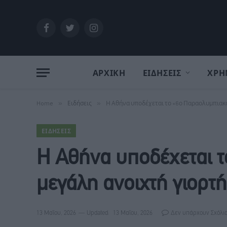
Facebook
Twitter
Instagram
ΑΡΧΙΚΗ
ΕΙΔΗΣΕΙΣ
ΧΡΗ
Home
»
Ειδήσεις
»
Η Αθήνα υποδέχεται το «6ο Παραολυμπιακό
ΕΙΔΉΣΕΙΣ
Η Αθήνα υποδέχεται 
μεγάλη ανοιχτή γιορτ
13 Μαΐου, 2026
Updated:
13 Μαΐου, 2026
Δεν υπάρχουν Σχόλι