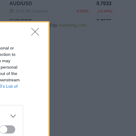
Powered by
Investing.com
sonal or
ection to
ou may
 personal
out of the
 downstream
B’s List of