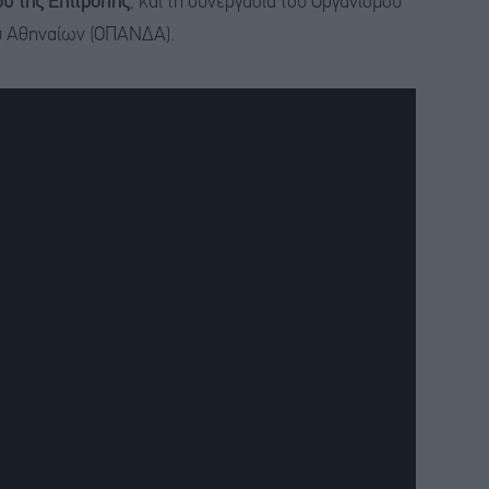
ού της Επιτροπής
, και τη συνεργασία του Οργανισμού
ου Αθηναίων (ΟΠΑΝΔΑ).