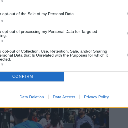
In
o opt-out of the Sale of my Personal Data.
σημείο συνάντησης για όλους όσοι θέλουν να
In
σμό και να συμμετάσχουν σε μια
μεγάλη γιορτή
to opt-out of processing my Personal Data for Targeted
ing.
In
o opt-out of Collection, Use, Retention, Sale, and/or Sharing
ersonal Data that Is Unrelated with the Purposes for which it
lected.
In
CONFIRM
Data Deletion
Data Access
Privacy Policy