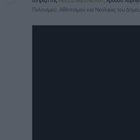
στήριξη της
HELLENiQ ENERGY
, Χρυσού Χορηγ
Πολιτισμού, Αθλητισμού και Νεολαίας του Δήμ