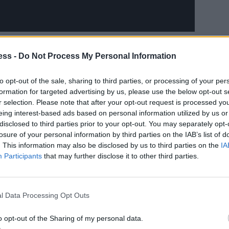
ess -
Do Not Process My Personal Information
κά 7 Παραολυμπιακά αθλήματα
: Μπότσια,
πιτραπέζια Αντισφαίριση, Ποδόσφαιρο
to opt-out of the sale, sharing to third parties, or processing of your per
-Μπάντμιντον. Οι επισκέπτες θα μπορούν όχι μόνο
formation for targeted advertising by us, please use the below opt-out s
r selection. Please note that after your opt-out request is processed y
γνωρίσουν τις ιδιαιτερότητες κάθε αθλήματος και να
eing interest-based ads based on personal information utilized by us or
κού κινήματος
.
disclosed to third parties prior to your opt-out. You may separately opt-
losure of your personal information by third parties on the IAB’s list of
. This information may also be disclosed by us to third parties on the
IA
 φέτος να στείλει ένα
ισχυρό μήνυμα αποδοχής,
Participants
that may further disclose it to other third parties.
ικότητα
, μέσα από τη δύναμη του αθλητισμού. Η
ηνική Παραολυμπιακή Επιτροπή και τους Έλληνες
ς από το 2018.
Ως
Χρυσός Χορηγός της Επιτροπής
για
l Data Processing Opt Outs
από δράσεις και ενημερωτικές καμπάνιες να ενισχύσει
o opt-out of the Sharing of my personal data.
ύ κινήματος στην Ελλάδα.