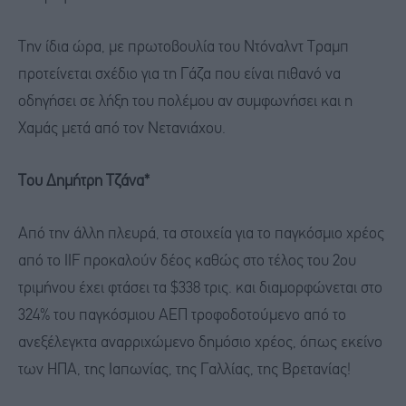
Την ίδια ώρα, με πρωτοβουλία του Ντόναλντ Τραμπ
προτείνεται σχέδιο για τη Γάζα που είναι πιθανό να
οδηγήσει σε λήξη του πολέμου αν συμφωνήσει και η
Χαμάς μετά από τον Νετανιάχου.
Του Δημήτρη Τζάνα*
Από την άλλη πλευρά, τα στοιχεία για το παγκόσμιο χρέος
από το IIF προκαλούν δέος καθώς στο τέλος του 2ου
τριμήνου έχει φτάσει τα $338 τρις. και διαμορφώνεται στο
324% του παγκόσμιου ΑΕΠ τροφοδοτούμενο από το
ανεξέλεγκτα αναρριχώμενο δημόσιο χρέος, όπως εκείνο
των ΗΠΑ, της Ιαπωνίας, της Γαλλίας, της Βρετανίας!