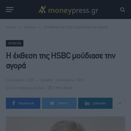
Home
»
Opinion
»
Η έκθεση της HSBC μούδιασε την αγορά
OPINION
Η έκθεση της HSBC μούδιασε την
αγορά
3 Οκτωβρίου, 2025
Updated:
3 Οκτωβρίου, 2025
Δεν υπάρχουν Σχόλια
3 Mins Read
Facebook
Twitter
LinkedIn