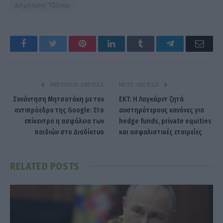
Δημήτρης Τζάνας
Facebook
Twitter
Pinterest
LinkedIn
Tumblr
Telegram
Emai
PREVIOUS ARTICLE
NEXT ARTICLE
Συνάντηση Μητσοτάκη με τον
ΕΚΤ: Η Λαγκάρντ ζητά
αντιπρόεδρο της Google: Στο
αυστηρότερους κανόνες για
επίκεντρο η ασφάλεια των
hedge funds, private equities
παιδιών στο Διαδίκτυο
και ασφαλιστικές εταιρείες
RELATED
POSTS