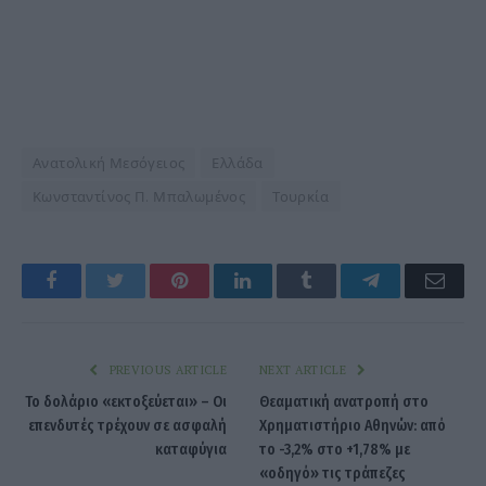
Ανατολική Μεσόγειος
Ελλάδα
Κωνσταντίνος Π. Μπαλωμένος
Τουρκία
Facebook
Twitter
Pinterest
LinkedIn
Tumblr
Telegram
Emai
PREVIOUS ARTICLE
NEXT ARTICLE
Το δολάριο «εκτοξεύεται» – Οι
Θεαματική ανατροπή στο
επενδυτές τρέχουν σε ασφαλή
Χρηματιστήριο Αθηνών: από
καταφύγια
το -3,2% στο +1,78% με
«οδηγό» τις τράπεζες