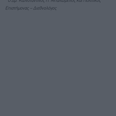
* Ο Δρ. Κωνσταντίνος Π. Μπαλωμένος και Πολιτικός
Επιστήμονας – Διεθνολόγος