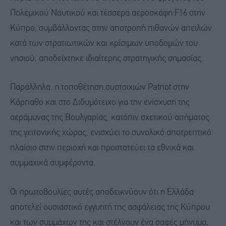
Πολεμικού Ναυτικού και τέσσερα αεροσκάφη F16 στην
Κύπρο, συμβάλλοντας στην αποτροπή πιθανών απειλών
κατά των στρατιωτικών και κρίσιμων υποδομών του
νησιού, αποδείχτηκε ιδιαίτερης στρατηγικής σημασίας.
Παράλληλα, η τοποθέτηση συστοιχιών Patriot στην
Κάρπαθο και στο Διδυμότειχο για την ενίσχυση της
αεράμυνας της Βουλγαρίας, κατόπιν σχετικού αιτήματος
της γειτονικής χώρας, ενισχύει το συνολικό αποτρεπτικό
πλαίσιο στην περιοχή και προστατεύει τα εθνικά και
συμμαχικά συμφέροντα.
Οι πρωτοβουλίες αυτές αποδεικνύουν ότι η Ελλάδα
αποτελεί ουσιαστικό εγγυητή της ασφάλειας της Κύπρου
και των συμμάχων της και στέλνουν ένα σαφές μήνυμα,