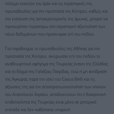
πόλεμο εναντίον του Ιράν και τις στρατηγικές της
πρωτοβουλίες για την προστασία της Κύπρου, καθώς και
την ενίσχυση της αντιαεροπορικής της άμυνας, μπορεί να
προχωρήσει περαιτέρω στη στρατηγική αξιοποίηση των
νέων δεδομένων που προέκυψαν επί του πεδίου.
Για παράδειγμα, οι πρωτοβουλίες της Αθήνας για την
προστασία της Κύπρου, ακύρωσαν επί του πεδίου το
αναθεωρητικό αφήγημα της Τουρκίας έναντι της Ελλάδας
και το δόγμα της Γαλάζιας Πατρίδας, ενώ η μη αντίδραση
της Άγκυρας παρά την ισχύ του Casus Belli και τις
αξιώσεις της για την αποστρατιωτικοποίηση των νησιών
του Ανατολικού Αιγαίου, αποδεικνύουν ότι η διαχρονική
επιθετικότητα της Τουρκίας είναι μόνο σε ρητορικό
επίπεδο και δεν καθίσταται υπαρκτή.