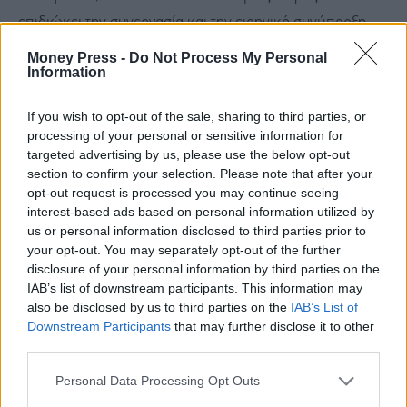
επιδιώκει την συνεργασία και την ειρηνική συνύπαρξη
μεταξύ Ανατολής και Δύσης, αλλά τη συγκρότηση ενός
Money Press -
Do Not Process My Personal
Information
διακριτού, εναλλακτικού πόλου ισχύος, με στόχο την
ανάδειξή της σε εκφραστή του μουσουλμανικού κόσμου.
If you wish to opt-out of the sale, sharing to third parties, or
processing of your personal or sensitive information for
targeted advertising by us, please use the below opt-out
Ταυτόχρονα, οι παρεμβάσεις της Τουρκίας στη Συρία, τη
section to confirm your selection. Please note that after your
Λιβύη, τον Νότιο Καύκασο, στα Βαλκάνια και τη Μέση
opt-out request is processed you may continue seeing
Ανατολή, καθώς και η προσπάθεια διείσδυσής της στην
interest-based ads based on personal information utilized by
us or personal information disclosed to third parties prior to
Αφρική, αποτυπώνουν φιλοδοξίες περιφερειακής
your opt-out. You may separately opt-out of the further
δύναμης και έναν συνεχή αναθεωρητισμό.
disclosure of your personal information by third parties on the
IAB’s list of downstream participants. This information may
also be disclosed by us to third parties on the
IAB’s List of
Δεν πρόκειται απλώς για τακτικές κινήσεις ισχύος, αλλά
Downstream Participants
that may further disclose it to other
third parties.
για μια συνεκτική στρατηγική διεκδίκησης ηγετικού ρόλου
στον μουσουλμανικό κόσμο. Υπό αυτό το πρίσμα, η
Personal Data Processing Opt Outs
Τουρκία δεν λειτουργεί ως παράγοντας σταθερότητας,