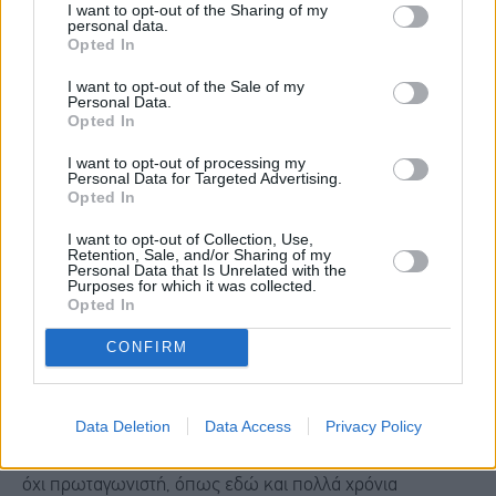
I want to opt-out of the Sharing of my
αλλά ως συντελεστής αναθεωρητισμού και γεωπολιτικής
personal data.
Opted In
αστάθειας.
I want to opt-out of the Sale of my
Personal Data.
Opted In
Συνεπώς, η εν λόγω αντιφατική και σε πολλές
περιπτώσεις ανταγωνιστική στάση της απέναντι στα
I want to opt-out of processing my
Personal Data for Targeted Advertising.
συμφέροντα των δυτικών συμμάχων της, υπονομεύουν
Opted In
την αξιοπιστία της και περιορίζουν την γεωπολιτική της
I want to opt-out of Collection, Use,
Retention, Sale, and/or Sharing of my
επιρροή.
Personal Data that Is Unrelated with the
Purposes for which it was collected.
Opted In
Εν κατακλείδι, η αμηχανία της Τουρκίας από τις
CONFIRM
στρατηγικές πρωτοβουλίες της Ελλάδας σε συνδυασμό
με την επιδίωξή της να παραμείνει επιτήδεια ουδέτερη
και να διαδραματίσει ρόλο ειρηνοποιού στην Μέση
Data Deletion
Data Access
Privacy Policy
Ανατολή, την καθιστούν παρατηρητή των εξελίξεων και
όχι πρωταγωνιστή, όπως εδώ και πολλά χρόνια