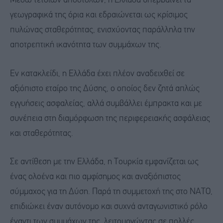
Μέσω τέτοιων αποστολών, η Ελλάδα υπερβαίνει τα
γεωγραφικά της όρια και εδραιώνεται ως κρίσιμος
πυλώνας σταθερότητας, ενισχύοντας παράλληλα την
αποτρεπτική ικανότητα των συμμάχων της.
Εν κατακλείδι, η Ελλάδα έχει πλέον αναδειχθεί σε
αξιόπιστο εταίρο της Δύσης, ο οποίος δεν ζητά απλώς
εγγυήσεις ασφαλείας, αλλά συμβάλλει έμπρακτα και με
συνέπεια στη διαμόρφωση της περιφερειακής ασφάλειας
και σταθερότητας.
Σε αντίθεση με την Ελλάδα, η Τουρκία εμφανίζεται ως
ένας ολοένα και πιο αμφίσημος και αναξιόπιστος
σύμμαχος για τη Δύση. Παρά τη συμμετοχή της στο ΝΑΤΟ,
επιδιώκει έναν αυτόνομο και συχνά ανταγωνιστικό ρόλο
έναντι των συμμάχων της, λειτουργώντας σε πολλές