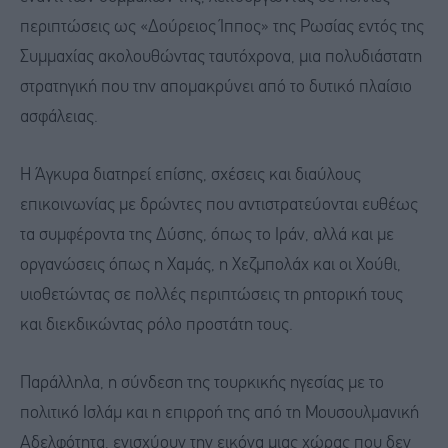
περιπτώσεις ως «Δούρειος Ίππος» της Ρωσίας εντός της
Συμμαχίας ακολουθώντας ταυτόχρονα, μια πολυδιάστατη
στρατηγική που την απομακρύνει από το δυτικό πλαίσιο
ασφάλειας.
Η Άγκυρα διατηρεί επίσης, σχέσεις και διαύλους
επικοινωνίας με δρώντες που αντιστρατεύονται ευθέως
τα συμφέροντα της Δύσης, όπως το Ιράν, αλλά και με
οργανώσεις όπως η Χαμάς, η Χεζμπολάχ και οι Χούθι,
υιοθετώντας σε πολλές περιπτώσεις τη ρητορική τους
και διεκδικώντας ρόλο προστάτη τους.
Παράλληλα, η σύνδεση της τουρκικής ηγεσίας με το
πολιτικό Ισλάμ και η επιρροή της από τη Μουσουλμανική
Αδελφότητα, ενισχύουν την εικόνα μιας χώρας που δεν