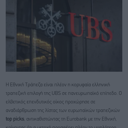
Η Εθνική Τράπεζα είναι πλέον η κορυφαία ελληνική
τραπεζική επιλογή της UBS σε πανευρωπαϊκό επίπεδο. Ο
ελβετικός επενδυτικός οίκος προχώρησε σε
αναδιάρθρωση της λίστας των ευρωπαϊκών τραπεζικών
top picks
, αντικαθιστώντας τη Eurobank με την Εθνική,
κρίνοντας ότι η μετοχή προσφέρει πλέον το υψηλότερο