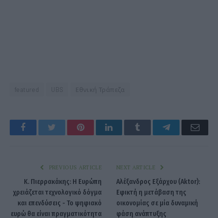
featured
UBS
Εθνική Τράπεζα
Facebook
Twitter
Pinterest
LinkedIn
Tumblr
Telegram
Emai
PREVIOUS ARTICLE
NEXT ARTICLE
Κ. Πιερρακάκης: Η Ευρώπη
Αλέξανδρος Εξάρχου (Aktor):
χρειάζεται τεχνολογικό δόγμα
Εφικτή η μετάβαση της
και επενδύσεις - Το ψηφιακό
οικονομίας σε μία δυναμική
ευρώ θα είναι πραγματικότητα
φάση ανάπτυξης