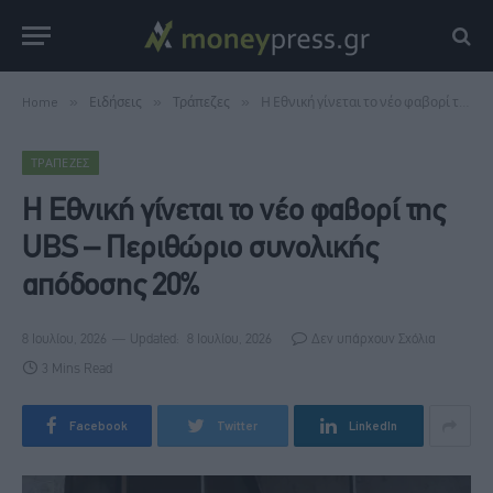
Home
»
Ειδήσεις
»
Τράπεζες
»
Η Εθνική γίνεται το νέο φαβορί της UBS – Περιθώριο συνολικής απόδοσης 20%
ΤΡΆΠΕΖΕΣ
Η Εθνική γίνεται το νέο φαβορί της
UBS – Περιθώριο συνολικής
απόδοσης 20%
8 Ιουλίου, 2026
Updated:
8 Ιουλίου, 2026
Δεν υπάρχουν Σχόλια
3 Mins Read
Facebook
Twitter
LinkedIn