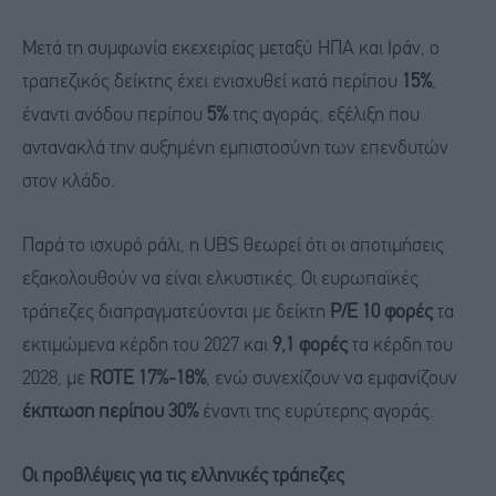
Μετά τη συμφωνία εκεχειρίας μεταξύ ΗΠΑ και Ιράν, ο
τραπεζικός δείκτης έχει ενισχυθεί κατά περίπου
15%
,
έναντι ανόδου περίπου
5%
της αγοράς, εξέλιξη που
αντανακλά την αυξημένη εμπιστοσύνη των επενδυτών
στον κλάδο.
Παρά το ισχυρό ράλι, η UBS θεωρεί ότι οι αποτιμήσεις
εξακολουθούν να είναι ελκυστικές. Οι ευρωπαϊκές
τράπεζες διαπραγματεύονται με δείκτη
P/E 10 φορές
τα
εκτιμώμενα κέρδη του 2027 και
9,1 φορές
τα κέρδη του
2028, με
ROTE 17%-18%
, ενώ συνεχίζουν να εμφανίζουν
έκπτωση περίπου 30%
έναντι της ευρύτερης αγοράς.
Οι προβλέψεις για τις ελληνικές τράπεζες