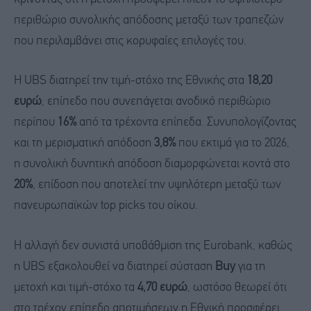
περιθώριο συνολικής απόδοσης μεταξύ των τραπεζών
που περιλαμβάνει στις κορυφαίες επιλογές του.
Η UBS διατηρεί την τιμή-στόχο της Εθνικής στα
18,20
ευρώ
, επίπεδο που συνεπάγεται ανοδικό περιθώριο
περίπου
16%
από τα τρέχοντα επίπεδα. Συνυπολογίζοντας
και τη μερισματική απόδοση
3,8%
που εκτιμά για το 2026,
η συνολική δυνητική απόδοση διαμορφώνεται κοντά στο
20%
, επίδοση που αποτελεί την υψηλότερη μεταξύ των
πανευρωπαϊκών top picks του οίκου.
Η αλλαγή δεν συνιστά υποβάθμιση της Eurobank, καθώς
η UBS εξακολουθεί να διατηρεί σύσταση
Buy
για τη
μετοχή και τιμή-στόχο τα
4,70 ευρώ
, ωστόσο θεωρεί ότι
στο τρέχον επίπεδο αποτιμήσεων η Εθνική προσφέρει