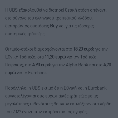
Η UBS εξακολουθεί να διατηρεί θετική στάση απέναντι
στο σύνολο του ελληνικού τραπεζικού κλάδου,
διατηρώντας συστάσεις
Buy
και για τις τέσσερις
συστημικές τράπεζες.
Οι τιμές-στόχοι διαμορφώνονται στα
18,20 ευρώ
για την
Εθνική Τράπεζα, στα
11,20 ευρώ
για την Τράπεζα
Πειραιώς, στα
4,90 ευρώ
για την Alpha Bank και στα
4,70
ευρώ
για τη Eurobank.
Παράλληλα, η UBS εκτιμά ότι η Εθνική και η Eurobank
συγκαταλέγονται στις ευρωπαϊκές τράπεζες με τις
μεγαλύτερες πιθανότητες θετικών εκπλήξεων στα κέρδη
του 2027 έναντι των εκτιμήσεων της αγοράς,