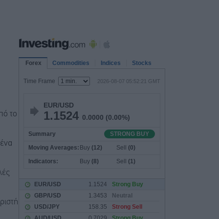
πό το
μένα
λές
ριστή