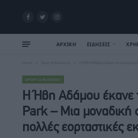
Facebook
Twitter
Instagram
ΑΡΧΙΚΗ
ΕΙΔΗΣΕΙΣ
ΧΡΗ
Home
»
Sport & Business
»
Η Ήβη Αδάμου έκανε το shopping δ
SPORT & BUSINESS
Η Ήβη Αδάμου έκανε 
Park – Μια μοναδική
πολλές εορταστικές ε