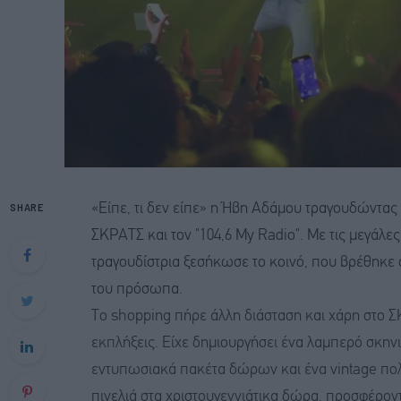
SHARE
«Είπε, τι δεν είπε» η Ήβη Αδάμου τραγουδώντας 
ΣΚΡΑΤΣ και τον "104,6 My Radio". Με τις μεγάλες
τραγουδίστρια ξεσήκωσε το κοινό, που βρέθηκε 
του πρόσωπα.
Το shopping πήρε άλλη διάσταση και χάρη στο 
εκπλήξεις. Είχε δημιουργήσει ένα λαμπερό σκηνι
εντυπωσιακά πακέτα δώρων και ένα vintage πολυ
πινελιά στα χριστουγεννιάτικα δώρα, προσφέρο