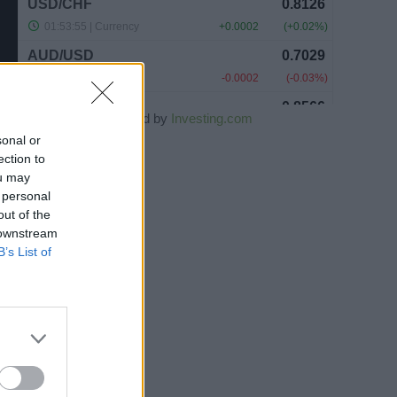
Powered by
Investing.com
sonal or
ection to
ou may
 personal
out of the
 downstream
B’s List of