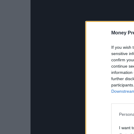
Money Pr
If you wish 
sensitive in
confirm you
continue se
information 
further disc
participants
Downstream 
Persona
I want t