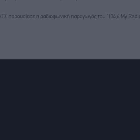
Σ παρουσίασε η ραδιοφωνική παραγωγός του "104,6 My Radio