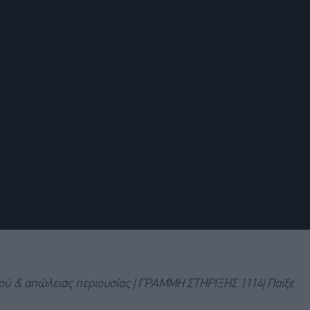
μού & απώλειας περιουσίας | ΓΡΑΜΜΗ ΣΤΗΡΙΞΗΣ 1114| Παίξε