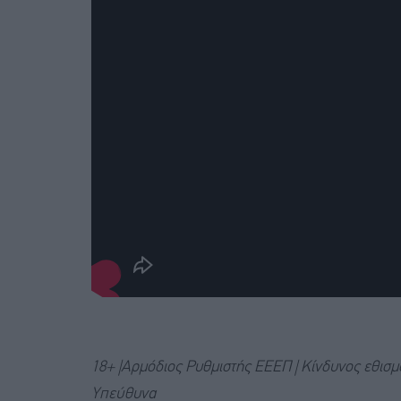
18+ |Αρμόδιος Ρυθμιστής ΕΕΕΠ | Κίνδυνος εθισ
Υπεύθυνα