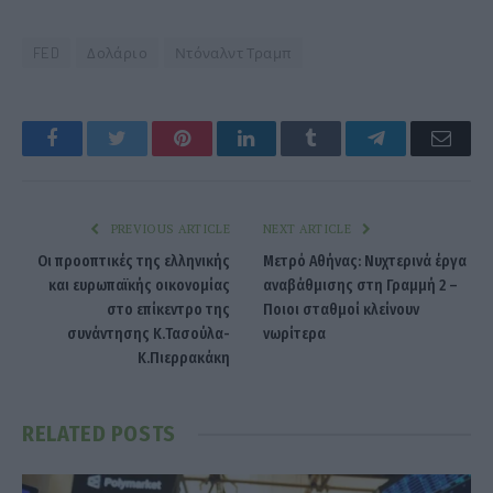
FED
Δολάριο
Ντόναλντ Τραμπ
Facebook
Twitter
Pinterest
LinkedIn
Tumblr
Telegram
Emai
PREVIOUS ARTICLE
NEXT ARTICLE
Οι προοπτικές της ελληνικής
Μετρό Αθήνας: Νυχτερινά έργα
και ευρωπαϊκής οικονομίας
αναβάθμισης στη Γραμμή 2 –
στο επίκεντρο της
Ποιοι σταθμοί κλείνουν
συνάντησης Κ.Τασούλα-
νωρίτερα
Κ.Πιερρακάκη
RELATED
POSTS