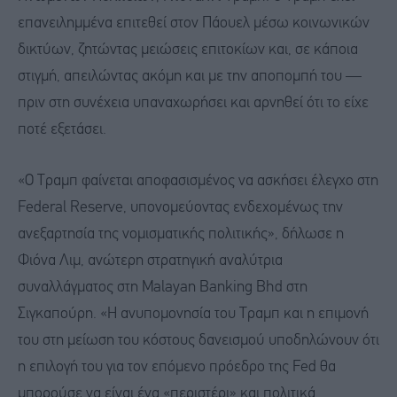
επανειλημμένα επιτεθεί στον Πάουελ μέσω κοινωνικών
δικτύων, ζητώντας μειώσεις επιτοκίων και, σε κάποια
στιγμή, απειλώντας ακόμη και με την αποπομπή του —
πριν στη συνέχεια υπαναχωρήσει και αρνηθεί ότι το είχε
ποτέ εξετάσει.
«Ο Τραμπ φαίνεται αποφασισμένος να ασκήσει έλεγχο στη
Federal Reserve, υπονομεύοντας ενδεχομένως την
ανεξαρτησία της νομισματικής πολιτικής», δήλωσε η
Φιόνα Λιμ, ανώτερη στρατηγική αναλύτρια
συναλλάγματος στη Malayan Banking Bhd στη
Σιγκαπούρη. «Η ανυπομονησία του Τραμπ και η επιμονή
του στη μείωση του κόστους δανεισμού υποδηλώνουν ότι
η επιλογή του για τον επόμενο πρόεδρο της Fed θα
μπορούσε να είναι ένα «περιστέρι» και πολιτικά