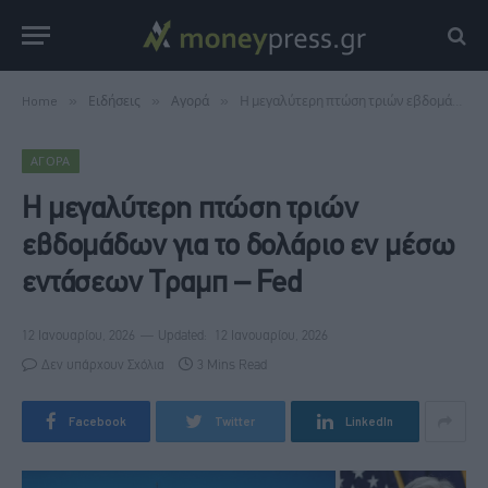
Home
»
Ειδήσεις
»
Αγορά
»
Η μεγαλύτερη πτώση τριών εβδομάδων για το δολάριο εν μέσω εντάσεων Τραμπ – Fed
ΑΓΟΡΆ
Η μεγαλύτερη πτώση τριών
εβδομάδων για το δολάριο εν μέσω
εντάσεων Τραμπ – Fed
12 Ιανουαρίου, 2026
Updated:
12 Ιανουαρίου, 2026
Δεν υπάρχουν Σχόλια
3 Mins Read
Facebook
Twitter
LinkedIn