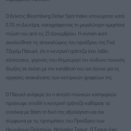
Ο δείκτης Bloomberg Dollar Spot Index υποχώρησε κατά
0,3% τη Δευτέρα, καταγράφοντας τη μεγαλύτερη ημερήσια
πτώση του από τις 23 Δεκεμβρίου. Η κίνηση αυτή
ακολούθησε τις αποκαλύψεις του προέδρου της Fed,
Τζερόμ Πάουελ, ότι η κεντρική τράπεζα έχει λάβει
κλητεύσεις, γεγονός που δημιουργεί τον κίνδυνο ποινικής
δίωξης σε σχέση με την κατάθεσή του τον Ιούνιο για τις
εργασίες ανακαίνισης των κεντρικών γραφείων της.
Ο Πάουελ ανέφερε ότι η απειλή ποινικών κατηγοριών
προέκυψε επειδή η κεντρική τράπεζα καθόρισε τα
επιτόκια με βάση τη δική της αξιολόγηση και όχι
σύμφωνα με τις προτιμήσεις του Προέδρου των
Ηνωμένων Πολιτειών, Ντόναλντ Τραμπ. Ο Τραμπ έχει