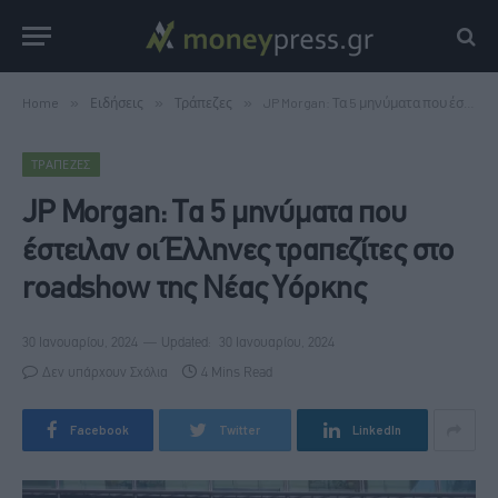
Home
»
Ειδήσεις
»
Τράπεζες
»
JP Morgan: Τα 5 μηνύματα που έστειλαν οι Έλληνες τραπεζίτες στο roadshow της Νέας Υόρκης
ΤΡΆΠΕΖΕΣ
JP Morgan: Τα 5 μηνύματα που
έστειλαν οι Έλληνες τραπεζίτες στο
roadshow της Νέας Υόρκης
30 Ιανουαρίου, 2024
Updated:
30 Ιανουαρίου, 2024
Δεν υπάρχουν Σχόλια
4 Mins Read
Facebook
Twitter
LinkedIn