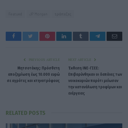
Featued
JP Morgan
τράπεζες
Facebook
Twitter
Pinterest
LinkedIn
Tumblr
Telegram
Emai
PREVIOUS ARTICLE
NEXT ARTICLE
Μητσοτάκης: Πρόσθετη
Έκθεση ΙΝΕ-ΓΣΕΕ:
αποζημίωση έως 10.000 ευρώ
Επιβαρύνθηκαν οι δαπάνες των
σε αγρότες και κτηνοτρόφους
νοικοκυριών παρότι μείωσαν
την κατανάλωση τροφίμων και
ενέργειας
RELATED
POSTS