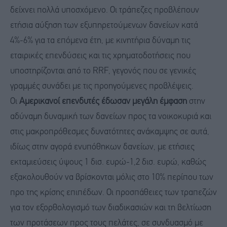
δείχνει πολλά υποσχόμενο. Οι τράπεζες προβλέπουν
ετήσια αύξηση των εξυπηρετούμενων δανείων κατά
4%-6% για τα επόμενα έτη, με κινητήρια δύναμη τις
εταιρικές επενδύσεις και τις χρηματοδοτήσεις που
υποστηρίζονται από το RRF, γεγονός που σε γενικές
γραμμές συνάδει με τις προηγούμενες προβλέψεις.
Οι
Αμερικανοί επενδυτές έδωσαν μεγάλη έμφαση
στην
αδύναμη δυναμική των δανείων προς τα νοικοκυριά και
στις μακροπρόθεσμες δυνατότητες ανάκαμψης σε αυτά,
ιδίως στην αγορά ενυπόθηκων δανείων, με ετήσιες
εκταμιεύσεις ύψους 1 δισ. ευρώ-1,2 δισ. ευρώ, καθώς
εξακολουθούν να βρίσκονται μόλις στο 10% περίπου των
προ της κρίσης επιπέδων. Οι προσπάθειες των τραπεζών
για τον εξορθολογισμό των διαδικασιών και τη βελτίωση
των προτάσεων προς τους πελάτες, σε συνδυασμό με