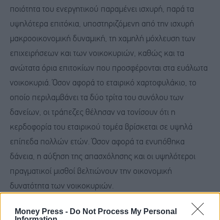
ποιότητα του ενεργητικού παραμένει ισχυρή, παρά τα
υψηλότερα επιτόκια, υποστηριζόμενη από την ισχυρή
μακροοικονομική δυναμική, τη χαμηλή μόχλευση των
επιχειρήσεων και των νοικοκυριών, καθώς και τα
ανώτατα όρια επιτοκίων που προσφέρονται στα ευάλωτα
νοικοκυριά. Όσον αφορά το εταιρικό χαρτοφυλάκιο, το
οποίο περιλαμβάνει τα δύο τρίτα του συνόλου των
δανείων, οι τράπεζες θέλησαν να τονίσουν ότι η
κερδοφορία του εταιρικού τομέα βρίσκεται σε υψηλά
επίπεδα πολλών ετών. Όσον αφορά τα ενυπόθηκα
δάνεια, η αύξηση της απασχόλησης και οι υψηλότεροι
πραγματικοί μισθοί βελτιώνουν την οικονομική
δυνατότητα των νοικοκυριών.
Money Press -
Do Not Process My Personal
Information