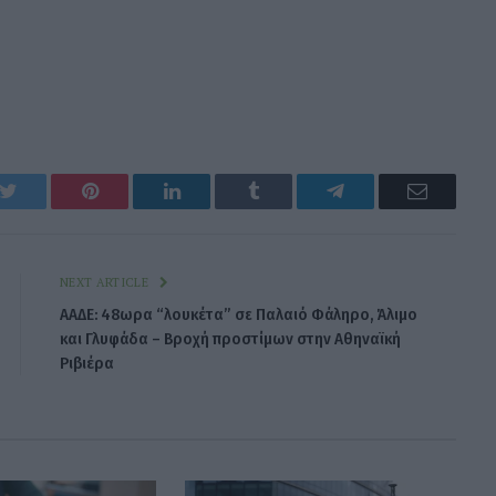
k
Twitter
Pinterest
LinkedIn
Tumblr
Telegram
Email
NEXT ARTICLE
ΑΑΔΕ: 48ωρα “λουκέτα” σε Παλαιό Φάληρο, Άλιμο
και Γλυφάδα – Βροχή προστίμων στην Αθηναϊκή
Ριβιέρα