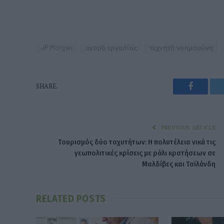
JP Morgan
αγορά εργασίας
τεχνητή νοημοσύνη
Faceboo
SHARE.
PREVIOUS ARTICLE
Τουρισμός δύο ταχυτήτων: Η πολυτέλεια νικά τις
γεωπολιτικές κρίσεις με ράλι κρατήσεων σε
Μαλδίβες και Ταϊλάνδη
RELATED
POSTS