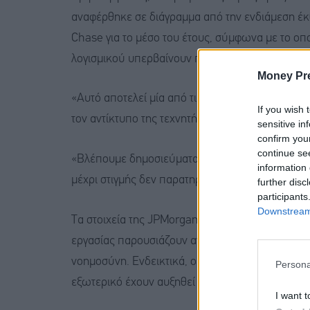
αναφέρθηκε σε διάγραμμα από την ενδιάμεση 
Chase για το μέσο του έτους, σύμφωνα με το οποί
λογισμικού υπερβαίνουν πλέον τις αντίστοιχες τ
Money Pr
«Αυτό αποτελεί μία από τις ανησυχίες που εκφρ
If you wish 
τον αντίκτυπο της τεχνητής νοημοσύνης στις αγ
sensitive in
confirm you
continue se
«Βλέπουμε δημοσιεύματα για πιθανή αύξηση της
information 
μέχρι στιγμής δεν παρατηρούμε να συμβαίνει κάτ
further disc
participants
Downstream 
Τα στοιχεία της JPMorgan συνάδουν με άλλα δεδ
εργασίας παρουσιάζουν ανάπτυξη, αμφισβητώντας 
νοημοσύνη. Ενδεικτικά, οι αγγελίες για θέσεις ε
Persona
εξωτερικό έχουν αυξηθεί κατά 700% τον τελευταί
I want t