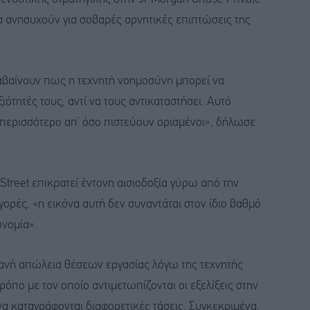
να ανησυχούν για σοβαρές αρνητικές επιπτώσεις της
αλαβαίνουν πως η τεχνητή νοημοσύνη μπορεί να
ιότητές τους, αντί να τους αντικαταστήσει. Αυτό
ς περισσότερο απ’ όσο πιστεύουν ορισμένοι», δήλωσε
Street επικρατεί έντονη αισιοδοξία γύρω από την
γορές, «η εικόνα αυτή δεν συναντάται στον ίδιο βαθμό
ονομία».
ιθανή απώλεια θέσεων εργασίας λόγω της τεχνητής
πο με τον οποίο αντιμετωπίζονται οι εξελίξεις στην
να καταγράφονται διαφορετικές τάσεις. Συγκεκριμένα,