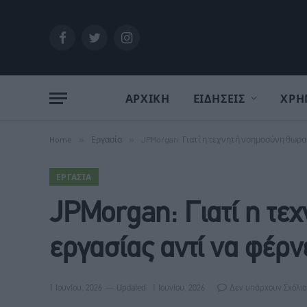
Facebook
Twitter
Instagram
ΑΡΧΙΚΗ
ΕΙΔΗΣΕΙΣ
ΧΡΗ
Home
»
Εργασία
»
JPMorgan: Γιατί η τεχνητή νοημοσύνη θωρακ
ΕΡΓΑΣΊΑ
JPMorgan: Γιατί η τε
εργασίας αντί να φέρν
1 Ιουνίου, 2026
Updated:
1 Ιουνίου, 2026
Δεν υπάρχουν Σχόλια