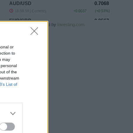
Powered by
Investing.com
sonal or
ection to
ou may
 personal
out of the
 downstream
B’s List of