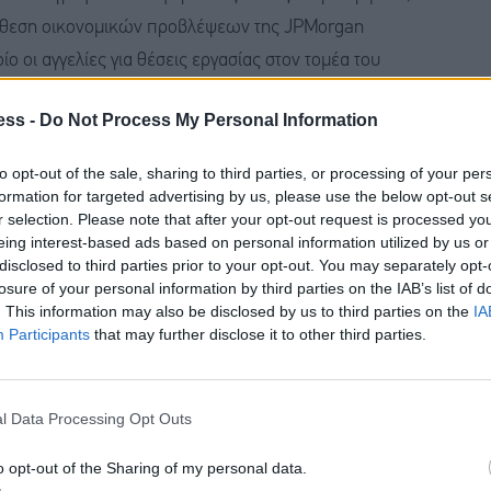
έκθεση οικονομικών προβλέψεων της JPMorgan
ο οι αγγελίες για θέσεις εργασίας στον τομέα του
ης ευρύτερης αγοράς εργασίας.
ess -
Do Not Process My Personal Information
άζουν πολλοί από τους πελάτες μας όταν εξετάζουν
to opt-out of the sale, sharing to third parties, or processing of your per
ορές εργασίας», δήλωσε ο Πάρκερ.
formation for targeted advertising by us, please use the below opt-out s
r selection. Please note that after your opt-out request is processed y
eing interest-based ads based on personal information utilized by us or
 ανεργίας λόγω της τεχνητής νοημοσύνης, όμως
disclosed to third parties prior to your opt-out. You may separately opt-
ι τέτοιο», πρόσθεσε.
losure of your personal information by third parties on the IAB’s list of
. This information may also be disclosed by us to third parties on the
IA
Participants
that may further disclose it to other third parties.
ομένα που δείχνουν ότι ορισμένοι τομείς της αγοράς
τις πιο απαισιόδοξες εκτιμήσεις για την τεχνητή
ργασίας σε μηχανικούς που εργάζονται σε έργα στο
l Data Processing Opt Outs
ο χρόνο.
o opt-out of the Sharing of my personal data.