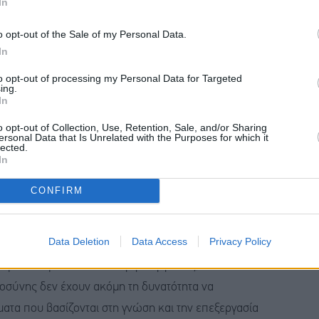
In
ορικά, οι μεγάλες τεχνολογικές και βιομηχανικές
ότερων θέσεων εργασίας από όσες έχουν καταργήσει.
o opt-out of the Sale of my Personal Data.
In
ονομολόγος της Apollo Global Management, Τόρστεν
 τεχνητή νοημοσύνη αναμένεται να αλλάξει τη δομή της
to opt-out of processing my Personal Data for Targeted
ing.
συνολικά τις θέσεις απασχόλησης.
In
o opt-out of Collection, Use, Retention, Sale, and/or Sharing
ersonal Data that Is Unrelated with the Purposes for which it
 ήδη επηρεάσει την αγορά εργασίας και ενδέχεται να
lected.
In
να χρόνια. Ωστόσο, τονίζεται πως τα στοιχεία που
ά στην απασχόληση παραμένουν μέχρι στιγμής
CONFIRM
Data Deletion
Data Access
Privacy Policy
ν αγορά εργασίας, όσο και οι τιμές των επεξεργαστών
σιμα δεδομένα από την αγορά εργασίας, δείχνουν
οσύνης δεν έχουν ακόμη τη δυνατότητα να
ατα που βασίζονται στη γνώση και την επεξεργασία