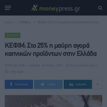
Home
»
Ειδήσεις
»
ΚΕΦΙΜ: Στο 25% η μαύρη αγορά καπνικών προϊόντων στην Ελλάδα
ΕΙΔΉΣΕΙΣ
ΚΕΦΙΜ: Στο 25% η μαύρη αγορά
καπνικών προϊόντων στην Ελλάδα
30 Ιουλίου, 2025
Updated:
30 Ιουλίου, 2025
Δεν υπάρχουν Σχόλια
1 Min Read
Facebook
Twitter
LinkedIn