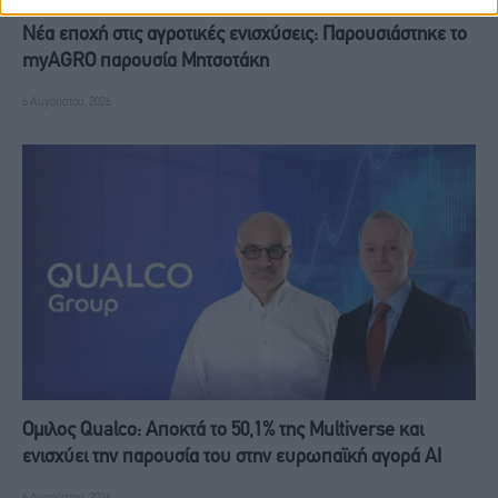
Νέα εποχή στις αγροτικές ενισχύσεις: Παρουσιάστηκε το
myAGRO παρουσία Μητσοτάκη
6 Αυγούστου, 2026
Ομιλος Qualco: Αποκτά το 50,1% της Multiverse και
ενισχύει την παρουσία του στην ευρωπαϊκή αγορά ΑΙ
6 Αυγούστου, 2026