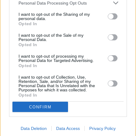
Personal Data Processing Opt Outs
Πειραιώς: Ισχυρά καθαρά
ΑΑΔΕ: Μέσω ψηφιακής
I want to opt-out of the Sharing of my
κέρδη 559 εκατ. στο 6μηνο –
εφαρμογής, από 1η
personal data.
Έξτρα μέρισμα 100 εκατ.
Αυγούστου, η δήλωση
Opted In
ρευστών διαθεσίμων στα
I want to opt-out of the Sale of my
Τελωνεία
Personal Data.
Opted In
RELATED
POSTS
I want to opt-out of processing my
Personal Data for Targeted Advertising.
Opted In
I want to opt-out of Collection, Use,
Retention, Sale, and/or Sharing of my
Personal Data that Is Unrelated with the
Purposes for which it was collected.
Opted In
CONFIRM
Data Deletion
Data Access
Privacy Policy