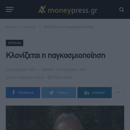
Home
»
Opinion
»
Κλονίζεται η παγκοσμιοποίηση
OPINION
Κλονίζεται η παγκοσμιοποίηση
2 Δεκεμβρίου, 2025
Updated:
2 Δεκεμβρίου, 2025
Δεν υπάρχουν Σχόλια
3 Mins Read
Facebook
Twitter
LinkedIn