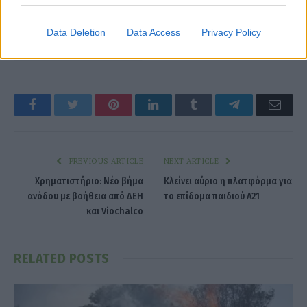
Data Deletion
Data Access
Privacy Policy
Ανδρέας Ανδριανόπουλος
Facebook
Twitter
Pinterest
LinkedIn
Tumblr
Telegram
Emai
PREVIOUS ARTICLE
NEXT ARTICLE
Χρηματιστήριο: Νέο βήμα
Κλείνει αύριο η πλατφόρμα για
ανόδου με βοήθεια από ΔΕΗ
το επίδομα παιδιού Α21
και Viochalco
RELATED
POSTS