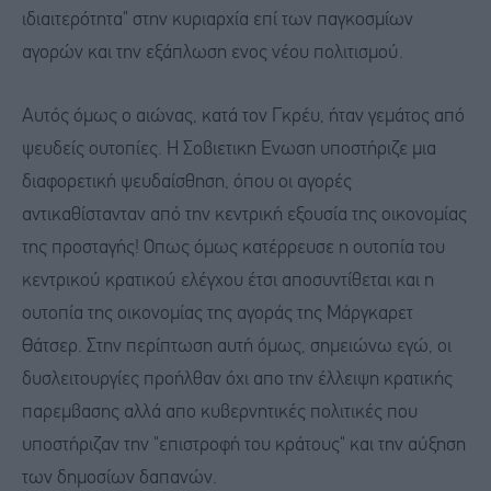
ιδιαιτερότητα" στην κυριαρχία επί των παγκοσμίων
αγορών και την εξάπλωση ενος νέου πολιτισμού.
Αυτός όμως ο αιώνας, κατά τον Γκρέυ, ήταν γεμάτος από
ψευδείς ουτοπίες. Η Σοβιετικη Ενωση υποστήριζε μια
διαφορετική ψευδαίσθηση, όπου οι αγορές
αντικαθίστανταν από την κεντρική εξουσία της οικονομίας
της προσταγής! Οπως όμως κατέρρευσε η ουτοπία του
κεντρικού κρατικού ελέγχου έτσι αποσυντίθεται και η
ουτοπία της οικονομίας της αγοράς της Μάργκαρετ
Θάτσερ. Στην περίπτωση αυτή όμως, σημειώνω εγώ, οι
δυσλειτουργίες προήλθαν όχι απο την έλλειψη κρατικής
παρεμβασης αλλά απο κυβερνητικές πολιτικές που
υποστήριζαν την "επιστροφή του κράτους" και την αύξηση
των δημοσίων δαπανών.