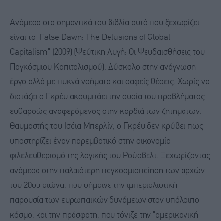
Ανάμεσα στα σημαντικά του βιβλία αυτό που ξεχωρίζει
είναι το "False Dawn: The Delusions of Global
Capitalism" (2009) (Ψεύτικη Αυγή: Οι Ψευδαισθήσεις του
Παγκόσμιου Καπιταλισμού). Δύσκολο στην ανάγνωση
έργο αλλά με πυκνά νοήματα και σαφείς θέσεις. Χωρίς να
διστάζει ο Γκρέυ ακουμπάει την ουσία του προβλήματος
ευθαρσώς αναφερόμενος στην καρδιά των ζητημάτων.
Θαυμαστής του Ισάια Μπερλίν, ο Γκρέυ δεν κρύβει πως
υποστηρίζει έναν παρεμβατικό στην οικονομία
φιλελευθερισμό της λογικής του Ρούσβελτ. Ξεχωρίζοντας
ανάμεσα στην παλαιότερη παγκοσμιοποίηση των αρχών
του 20ου αιώνα, που σήμαινε την ιμπεριαλιστική
παρουσία των ευρωπαικών δυνάμεων στον υπόλοιπο
κόσμο, και την πρόσφατη, που τόνιζε την "αμερικανική