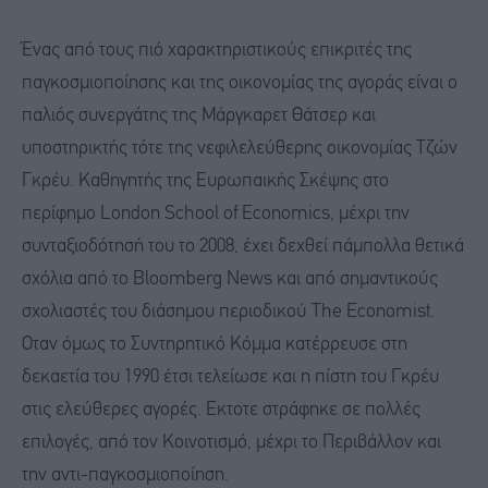
Ένας από τους πιό χαρακτηριστικούς επικριτές της
παγκοσμιοποίησης και της οικονομίας της αγοράς είναι ο
παλιός συνεργάτης της Μάργκαρετ Θάτσερ και
υποστηρικτής τότε της νεφιλελεύθερης οικονομίας Τζών
Γκρέυ. Καθηγητής της Ευρωπαικής Σκέψης στο
περίφημο London School of Economics, μέχρι την
συνταξιοδότησή του το 2008, έχει δεχθεί πάμπολλα θετικά
σχόλια από το Bloοmberg News και από σημαντικούς
σχολιαστές του διάσημου περιοδικού The Economist.
Oταν όμως το Συντηρητικό Κόμμα κατέρρευσε στη
δεκαετία του 1990 έτσι τελείωσε και η πίστη του Γκρέυ
στις ελεύθερες αγορές. Εκτοτε στράφηκε σε πολλές
επιλογές, από τον Κοινοτισμό, μέχρι το Περιβάλλον και
την αντι-παγκοσμιοποίηση.