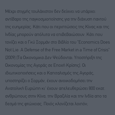
Μέχρι στιγμής τουλάχιστον δεν δείχνει να υπάρχει
αντίβαρο της παγκοσμιοποίησης για την διάχυση παντού
της ευημερίας. Κάτι που οι περιπτώσεις της Κίνας και της
Ινδίας μπορούν απόλυτα να επιβεβαιώσουν. Κάτι που
τονίζει και ο Γκύ Σορμάν στο βιβλίο του "Economics Does
Not Lie: A Defense of the Free Market in a Time of Crisis"
(2009) (Τα Οικονομικα Δεν Ψεύδονται: Υποστήριξη της
Οικονομίας της Αγοράς σε Εποχή Κρίσης). Οι
ιδιωτικοποιήσεις και ο Καπιταλισμός της Αγοράς,
υποστηρίζει ο Σορμάν, έχουν ανοικοδομήσει την
Ανατολική Ευρώπη κι' έχουν απελευθερώσει 800 εκατ.
ανθρώπους στην Κίνα, την Βραζιλία και την Ινδία απο τα
δεσμά της φτώχειας. Ποιός κλονίζεται λοιπόν;