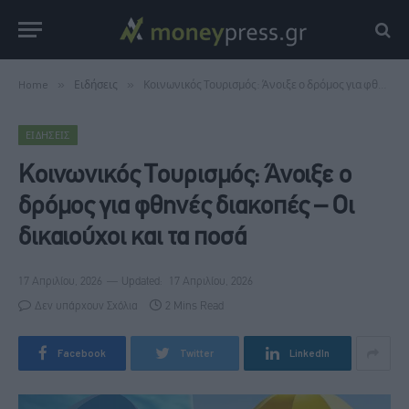
Home
»
Ειδήσεις
»
Κοινωνικός Τουρισμός: Άνοιξε ο δρόμος για φθηνές διακοπές – Οι δικαιούχοι και τα ποσά
ΕΙΔΉΣΕΙΣ
Κοινωνικός Τουρισμός: Άνοιξε ο
δρόμος για φθηνές διακοπές – Οι
δικαιούχοι και τα ποσά
17 Απριλίου, 2026
Updated:
17 Απριλίου, 2026
Δεν υπάρχουν Σχόλια
2 Mins Read
Facebook
Twitter
LinkedIn