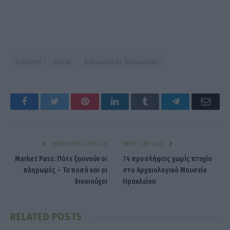
featured
ΔΥΠΑ
Κοινωνικός Τουρισμός
Facebook
Twitter
Pinterest
LinkedIn
Tumblr
Telegram
Emai
PREVIOUS ARTICLE
NEXT ARTICLE
Market Pass: Πότε ξεκινούν οι
74 προσλήψεις χωρίς πτυχίο
πληρωμές – Τα ποσά και οι
στο Αρχαιολογικό Μουσείο
δικαιούχοι
Ηρακλείου
RELATED
POSTS