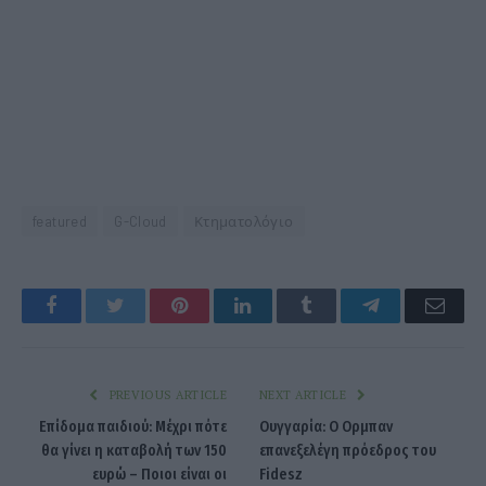
featured
G-Cloud
Κτηματολόγιο
Facebook
Twitter
Pinterest
LinkedIn
Tumblr
Telegram
Emai
PREVIOUS ARTICLE
NEXT ARTICLE
Επίδομα παιδιού: Μέχρι πότε
Ουγγαρία: Ο Ορμπαν
θα γίνει η καταβολή των 150
επανεξελέγη πρόεδρος του
ευρώ – Ποιοι είναι οι
Fidesz