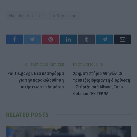
Manchester United
ποδόσφαιρο
Facebook
Twitter
Pinterest
LinkedIn
Tumblr
Telegram
Emai
PREVIOUS ARTICLE
NEXT ARTICLE
Politis.gov.gr: Νέα πλατφόρμα
Χρηματιστήριο Αθηνών: Οι
για την παρακολούθηση
τράπεζες έφεραν τη διόρθωση
αιτήσεων στο Δημόσιο
- Στήριξη από Allwyn, Coca-
Cola και ΓΕΚ ΤΕΡΝΑ
RELATED
POSTS