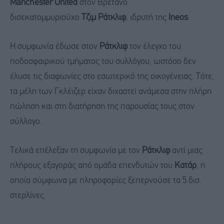
Manchester United
στον Βρετανό
δισεκατομμυριούχο
Τζιμ Ράτκλιφ
, ιδρυτή της
Ineos
.
Η συμφωνία έδωσε στον
Ράτκλιφ
τον έλεγχο του
ποδοσφαιρικού τμήματος του συλλόγου, ωστόσο δεν
έλυσε τις διαφωνίες στο εσωτερικό της οικογένειας. Τότε,
τα μέλη των Γκλέιζερ είχαν διχαστεί ανάμεσα στην πλήρη
πώληση και στη διατήρηση της παρουσίας τους στον
σύλλογο.
Τελικά επέλεξαν τη συμφωνία με τον
Ράτκλιφ
αντί μιας
πλήρους εξαγοράς από ομάδα επενδυτών του
Κατάρ
, η
οποία σύμφωνα με πληροφορίες ξεπερνούσε τα 5 δισ.
στερλίνες.