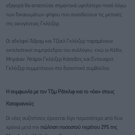
εξαγορά θα απαιτούσε σημαντικά υψηλότερο ποσό λόγω
των δικαιωμάτων ψήφου που συνοδεύουν τις μετοχές
της οικογένειας Γκλέιζερ.
Οι αδελφοί Άβραμ και Τζόελ Γκλέιζερ παραμένουν
εκτελεστικοί συμπρόεδροι του συλλόγου, ενώ οι Κέβιν,
Μπράιαν, Ντάρσι Γκλέιζερ Κάσεβιτς και Έντουαρντ
Γκλέιζερ συμμετέχουν στο διοικητικό συμβούλιο.
Η συμφωνία με τον Τζιμ Ράτκλιφ και το «όχι» στους
Καταριανούς
Οι νέες συζητήσεις έρχονται λίγο περισσότερο από δύο
χρόνια μετά την
πώληση ποσοστού περίπου 29% της