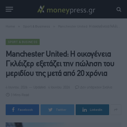
Home
»
Sport & Business
»
Manchester United: Η οικογένεια Γκλέιζερ εξετάζει την πώληση του μεριδίου της μετά από 20 χρόνια
SPORT & BUSINESS
Manchester United: Η οικογένεια
Γκλέιζερ εξετάζει την πώληση του
μεριδίου της μετά από 20 χρόνια
4 Ιουνίου, 2026
Updated:
4 Ιουνίου, 2026
Δεν υπάρχουν Σχόλια
3 Mins Read
Facebook
Twitter
LinkedIn