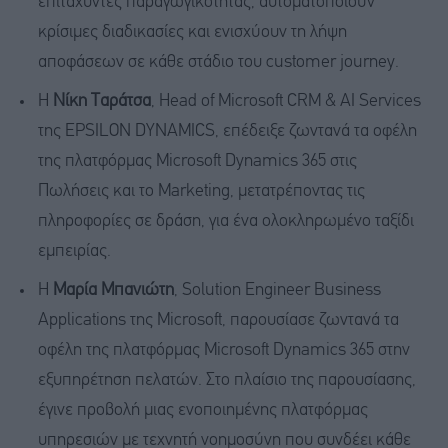
επιταχυντές παραγωγικότητας, αυτοματοποιούν
κρίσιμες διαδικασίες και ενισχύουν τη λήψη
αποφάσεων σε κάθε στάδιο του customer journey.
Η
Νίκη Ταράτσα
, Head of Microsoft CRM & AI Services
της EPSILON DYNAMICS, επέδειξε ζωντανά τα οφέλη
της πλατφόρμας Microsoft Dynamics 365 στις
Πωλήσεις και το Marketing, μετατρέποντας τις
πληροφορίες σε δράση, για ένα ολοκληρωμένο ταξίδι
εμπειρίας.
Η
Μαρία Μπανιώτη
, Solution Engineer Business
Applications της Microsoft, παρουσίασε ζωντανά τα
οφέλη της πλατφόρμας Microsoft Dynamics 365 στην
εξυπηρέτηση πελατών. Στο πλαίσιο της παρουσίασης,
έγινε προβολή μιας ενοποιημένης πλατφόρμας
υπηρεσιών με τεχνητή νοημοσύνη που συνδέει κάθε