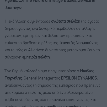
Agentic CX: The Future of Intelligent Sales, Service &
Journeys
».
Η εκδήλωση συγκέντρωσε
ανώτατα στελέχη
της αγοράς,
δημιουργώντας ένα δυναμικό περιβάλλον ανταλλαγής
γνώσεων, εμπειριών και βέλτιστων πρακτικών. Στο
επίκεντρο βρέθηκε ο ρόλος της
Τεχνητής Νοημοσύνης
και το πώς οι AI-driven δυνατότητες μετασχηματίζουν τη
σύγχρονη
εμπειρία πελάτη
.
Ένα θερμό καλωσόρισμα πραγματοποίησε ο
Νικόλας
Τσιργέλης
, General Manager της
EPSILON DYNAMICS,
αναδεικνύοντας τη σημασία της εμπειρίας που πρέπει να
αποκομίσει ο πελάτης μέσα από ένα ολοκληρωμένο
ταξίδι συνδυάζοντας όλα τα κανάλια επικοινωνίας. Στο