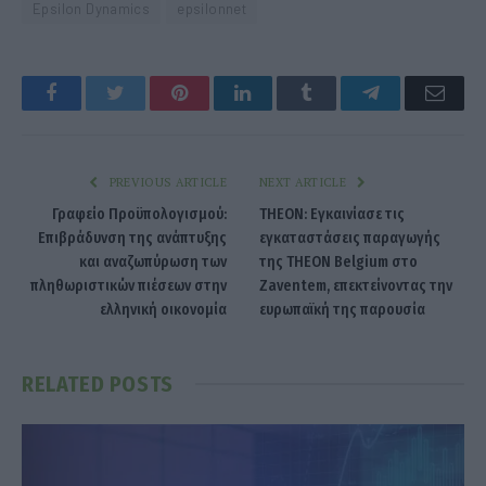
Epsilon Dynamics
epsilonnet
Facebook
Twitter
Pinterest
LinkedIn
Tumblr
Telegram
Emai
PREVIOUS ARTICLE
NEXT ARTICLE
Γραφείο Προϋπολογισμού:
THEON: Εγκαινίασε τις
Επιβράδυνση της ανάπτυξης
εγκαταστάσεις παραγωγής
και αναζωπύρωση των
της THEON Belgium στο
πληθωριστικών πιέσεων στην
Zaventem, επεκτείνοντας την
ελληνική οικονομία
ευρωπαϊκή της παρουσία
RELATED
POSTS