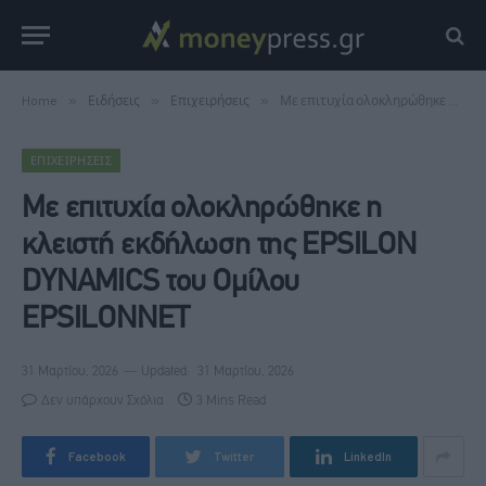
Home
»
Ειδήσεις
»
Επιχειρήσεις
»
Με επιτυχία ολοκληρώθηκε η κλειστή εκδήλωση της EPSILON DYNAMICS του Ομίλου EPSILONNET
ΕΠΙΧΕΙΡΉΣΕΙΣ
Με επιτυχία ολοκληρώθηκε η
κλειστή εκδήλωση της EPSILON
DYNAMICS του Ομίλου
EPSILONNET
31 Μαρτίου, 2026
Updated:
31 Μαρτίου, 2026
Δεν υπάρχουν Σχόλια
3 Mins Read
Facebook
Twitter
LinkedIn