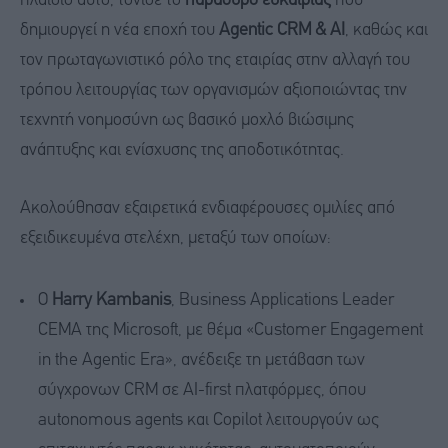
πλαίσιο αυτό, τόνισε το
παράθυρο ευκαιρίας
που
δημιουργεί η νέα εποχή του
Agentic CRM & AI
, καθώς και
τον πρωταγωνιστικό ρόλο της εταιρίας στην αλλαγή του
τρόπου λειτουργίας των οργανισμών αξιοποιώντας την
τεχνητή νοημοσύνη ως βασικό μοχλό βιώσιμης
ανάπτυξης και ενίσχυσης της αποδοτικότητας.
Ακολούθησαν εξαιρετικά ενδιαφέρουσες ομιλίες από
εξειδικευμένα στελέχη, μεταξύ των οποίων:
Ο
Harry
Kambanis
, Business Applications Leader
CEMA της Microsoft, με θέμα «Customer Engagement
in the Agentic Era», ανέδειξε τη μετάβαση των
σύγχρονων CRM σε AI-first πλατφόρμες, όπου
autonomous agents και Copilot λειτουργούν ως