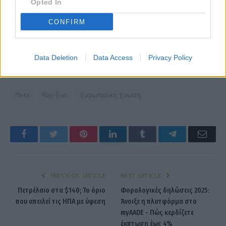
Opted In
CONFIRM
Data Deletion
Data Access
Privacy Policy
Meta
Ray-Ban
Ευρωπαϊκή Ένωση
Facebook
Twitter
Pinterest
LinkedIn
Tumblr
Telegram
Emai
PREVIOUS ARTICLE
NEXT ARTICLE
Πετρέλαιο στα $140; Το όριο
Φορολογικές δηλώσεις 2025:
που απειλεί τις ΗΠΑ με ύφεση
Άνοιξε η πλατφόρμα στο
myAADE - Πώς κερδίζετε
έκπτωση έως 4%