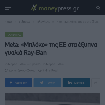
Home
»
Ειδήσεις
»
Πλανήτης
»
Meta: «Μπλόκο» της ΕΕ στα έξυπνα γυαλιά Ray-Ban
ΠΛΑΝΉΤΗΣ
Meta: «Μπλόκο» της ΕΕ στα έξυπνα
γυαλιά Ray-Ban
25 Μαρτίου, 2026
Updated:
25 Μαρτίου, 2026
Δεν υπάρχουν Σχόλια
3 Mins Read
Facebook
Twitter
LinkedIn