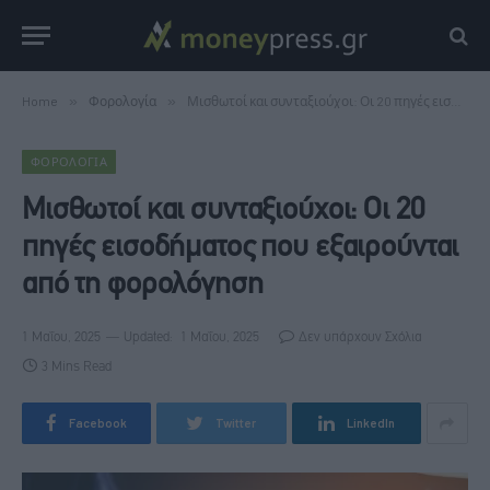
Home
»
Φορολογία
»
Μισθωτοί και συνταξιούχοι: Οι 20 πηγές εισοδήματος που εξαιρούνται από τη φορολόγηση
ΦΟΡΟΛΟΓΊΑ
Μισθωτοί και συνταξιούχοι: Οι 20
πηγές εισοδήματος που εξαιρούνται
από τη φορολόγηση
1 Μαΐου, 2025
Updated:
1 Μαΐου, 2025
Δεν υπάρχουν Σχόλια
3 Mins Read
Facebook
Twitter
LinkedIn