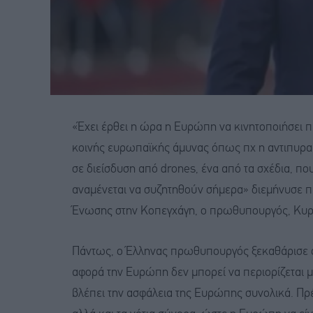
«Έχει έρθει η ώρα η Ευρώπη να κινητοποιήσει 
κοινής ευρωπαϊκής άμυνας όπως πχ η αντιπυραυ
σε διείσδυση από drones, ένα από τα σχέδια, πο
αναμένεται να συζητηθούν σήμερα» διεμήνυσε 
Ένωσης στην Κοπεγχάγη, ο πρωθυπουργός, Κυρ
Πάντως, ο Έλληνας πρωθυπουργός ξεκαθάρισε ό
αφορά την Ευρώπη δεν μπορεί να περιορίζεται μ
βλέπει την ασφάλεια της Ευρώπης συνολικά. Πρέ