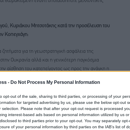
ναι θωρακισμένη έναντι οποιασδήποτε μελλοντικής
ού, Κυριάκου Μητσοτάκης κατά την προσέλευση του
ην Κοπεγχάγη:
 ζητήματα για τη γεωστρατηγική ασφάλεια της
στην Ουκρανία αλλά και η γενικότερη παγκόσμια
την αίσθηση του κατεπείγοντος ως προς την ανάγκη η
ην πράξη ως προς την ενιαία ευρωπαϊκή της
ess -
Do Not Process My Personal Information
to opt-out of the sale, sharing to third parties, or processing of your per
formation for targeted advertising by us, please use the below opt-out s
ι πολλά χρόνια υποστηρίζουν τις αμυντικές τους
r selection. Please note that after your opt-out request is processed y
αϊκού μέσου όρου και θα εξακολουθούμε να το
eing interest-based ads based on personal information utilized by us or
ου ΑΕΠ για τις αμυντικές μας δαπάνες για τα
disclosed to third parties prior to your opt-out. You may separately opt-
losure of your personal information by third parties on the IAB’s list of