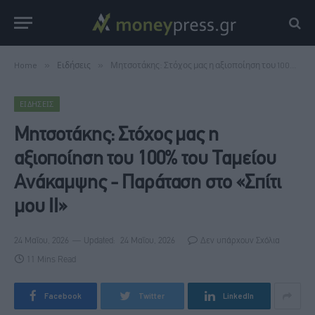
Home
»
Ειδήσεις
»
Μητσοτάκης: Στόχος μας η αξιοποίηση του 100% του Ταμείου Ανάκαμψης - Παράταση στο «Σπίτι μου ΙΙ»
ΕΙΔΉΣΕΙΣ
Μητσοτάκης: Στόχος μας η
αξιοποίηση του 100% του Ταμείου
Ανάκαμψης - Παράταση στο «Σπίτι
μου ΙΙ»
24 Μαΐου, 2026
Updated:
24 Μαΐου, 2026
Δεν υπάρχουν Σχόλια
11 Mins Read
Facebook
Twitter
LinkedIn