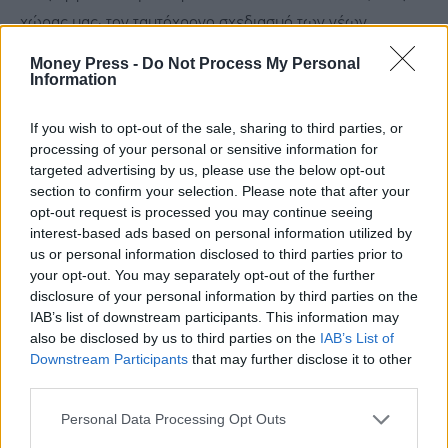
χώρας μας: τον ταυτόχρονο σχεδιασμό των νέων
Ειδικών Χωροταξικών Πλαισίων για τον Τουρισμό, τις
Money Press -
Do Not Process My Personal
Information
ΑΠΕ και τη Βιομηχανία, κάτι που γίνεται πρώτη φορά στην
Ελλάδα. Ξεκινώ από το νέο Χωροταξικό για τον
If you wish to opt-out of the sale, sharing to third parties, or
Τουρισμό, που βρίσκεται ήδη σε διαβούλευση. Στόχος
processing of your personal or sensitive information for
targeted advertising by us, please use the below opt-out
είναι να μπει τάξη και σαφείς κανόνες στην τουριστική
section to confirm your selection. Please note that after your
ανάπτυξη, ώστε να προστατεύονται το περιβάλλον, οι
opt-out request is processed you may continue seeing
interest-based ads based on personal information utilized by
τοπικές κοινωνίες και ο χαρακτήρας κάθε περιοχής,
us or personal information disclosed to third parties prior to
χωρίς να σταματήσει η ανάπτυξη ενός κλάδου που
your opt-out. You may separately opt-out of the further
αποτελεί βασικό πυλώνα της οικονομίας μας. Το δεύτερο
disclosure of your personal information by third parties on the
IAB’s list of downstream participants. This information may
εκ των Χωροταξικών, αυτό για τις ΑΠΕ, μπήκε και αυτό
also be disclosed by us to third parties on the
IAB’s List of
σε διαβούλευση, με νέους κανόνες και περιορισμούς για
Downstream Participants
that may further disclose it to other
third parties.
περιοχές Natura, δάση, μικρά νησιά και τουριστικές
ζώνες, ώστε η ενεργειακή μετάβαση να προχωρά με
Personal Data Processing Opt Outs
μεγαλύτερη ισορροπία και κοινωνική συναίνεση, ενώ