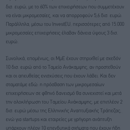
δισ. ευρώ, με το 60% των επιχειρήσεων που συμμετέχουν
να είναι μικρομεσαίες, και να απορροφούν 5,6 δισ. ευρώ.
Παράλληλα, μέσω του InvestEU, περισσότερες από 15.000
μικρομεσαίες επιχειρήσεις έλαβαν δάνεια ύψους 3 δισ.
ευρώ.
Συνολικά, επομένως, οι ΜμΕ έχουν στηριχθεί με σχεδόν
10 δισ. ευρώ από το Ταμείο Ανάκαμψης, αν προστεθούν
και οι απευθείας ενισχύσεις που έχουν λάβει. Και δεν
σταματάμε εδώ: η πρόσβαση των μικρομεσαίων
επιχειρήσεων σε φθηνό δανεισμό θα συνεχιστεί και μετά
την ολοκλήρωση του Ταμείου Ανάκαμψης, με επιπλέον 2
δισ. ευρώ μέσω της Ελληνικής Αναπτυξιακής Τράπεζας,
ενώ για startups και εταιρείες με γρήγορη ανάπτυξη
υπάρχουν πλέον 10 επενδυτικά σχήματα που έχουν ήδη