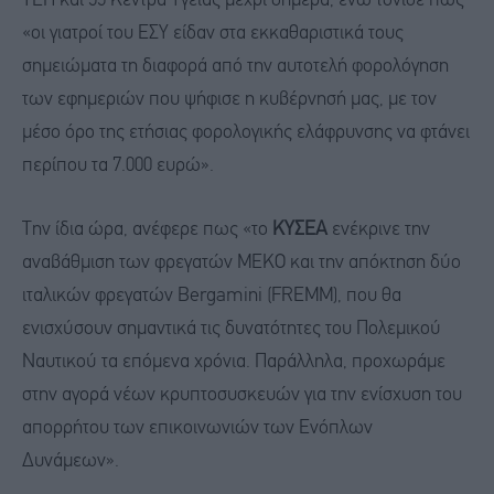
ΤΕΠ και 55 Κέντρα Υγείας μέχρι σήμερα, ενώ τόνισε πως
«οι γιατροί του ΕΣΥ είδαν στα εκκαθαριστικά τους
σημειώματα τη διαφορά από την αυτοτελή φορολόγηση
των εφημεριών που ψήφισε η κυβέρνησή μας, με τον
μέσο όρο της ετήσιας φορολογικής ελάφρυνσης να φτάνει
περίπου τα 7.000 ευρώ».
Την ίδια ώρα, ανέφερε πως «το
ΚΥΣΕΑ
ενέκρινε την
αναβάθμιση των φρεγατών ΜΕΚΟ και την απόκτηση δύο
ιταλικών φρεγατών Bergamini (FREMM), που θα
ενισχύσουν σημαντικά τις δυνατότητες του Πολεμικού
Ναυτικού τα επόμενα χρόνια. Παράλληλα, προχωράμε
στην αγορά νέων κρυπτοσυσκευών για την ενίσχυση του
απορρήτου των επικοινωνιών των Ενόπλων
Δυνάμεων».