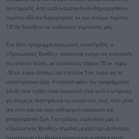
αντιπαροχής. Από αυτά εκτιμάται ότι θα δημιουργηθούν
περίπου 400 νέα διαμερίσματα, εκ των οποίων περίπου
130 θα διατεθούν σε ευάλωτους συμπολίτες μας.
Ένα άλλο πρόγραμμα κοινωνικής υποστήριξης, ο
«Προσωπικός Βοηθός», ενισχύεται ενόψει της επέκτασής
του από τον Ιούνιο, με συνολικούς πόρους 55 εκ. ευρώ
-50 εκ. ευρώ ετησίως και επιπλέον 5 εκ. ευρώ για τα
υποστηρικτικά έργα. Η πιλοτική φάση του προγράμματος
έδειξε στην πράξη πόσο σημαντική είναι αυτή η υπηρεσία
για άτομα με αναπηρία και τις οικογένειές τους, τόσο μέσα
στο σπίτι όσο και στην καθημερινή κοινωνική και
επαγγελματική ζωή. Για πολλούς συμπολίτες μας, ο
«Προσωπικός Βοηθός» σημαίνει μεγαλύτερη αυτονομία,
περισσότερη ελευθερία κινήσεων και ουσιαστικότερη