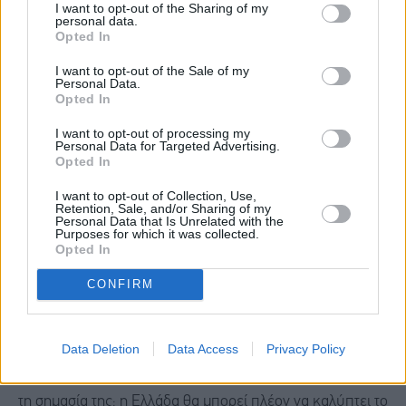
I want to opt-out of the Sharing of my
personal data.
σύντομα θα παρουσιάσουμε και το Χωροταξικό για τη
Opted In
Βιομηχανία, στόχος του οποίου είναι οι μεγάλες
I want to opt-out of the Sale of my
αναπτυξιακές πολιτικές να λειτουργούν συντονισμένα και
Personal Data.
Opted In
όχι αποσπασματικά, αποφεύγοντας αντιθέσεις του
παρελθόντος: τις συγκρούσεις χρήσεων γης, την απουσία
I want to opt-out of processing my
Personal Data for Targeted Advertising.
σχεδίου και την αβεβαιότητα.
Opted In
I want to opt-out of Collection, Use,
Retention, Sale, and/or Sharing of my
Και μιας και μιλάμε για βιομηχανία και στρατηγικές
Personal Data that Is Unrelated with the
Purposes for which it was collected.
επενδύσεις, εγκρίθηκε την προηγούμενη εβδομάδα μια
Opted In
ιδιαίτερα σημαντική επένδυση της Metlen, ύψους 340 εκ.
CONFIRM
ευρώ, που δίνει στη χώρα μας τη δυνατότητα να παράγει
γάλλιο, μια κρίσιμη πρώτη ύλη για τεχνολογίες όπως οι
ημιαγωγοί, τα αμυντικά συστήματα, η τεχνητή νοημοσύνη
Data Deletion
Data Access
Privacy Policy
και τα σύγχρονα φωτοβολταϊκά. Και για να καταλάβουμε
τη σημασία της: η Ελλάδα θα μπορεί πλέον να καλύπτει το