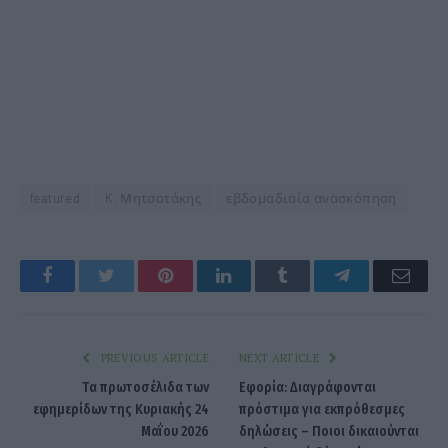
featured
K. Μητσοτάκης
εβδομαδιαία ανασκόπηση
Facebook
Twitter
Pinterest
LinkedIn
Tumblr
Telegram
Emai
PREVIOUS ARTICLE
NEXT ARTICLE
Tα πρωτοσέλιδα των
Εφορία: Διαγράφονται
εφημερίδων της Κυριακής 24
πρόστιμα για εκπρόθεσμες
Μαΐου 2026
δηλώσεις – Ποιοι δικαιούνται