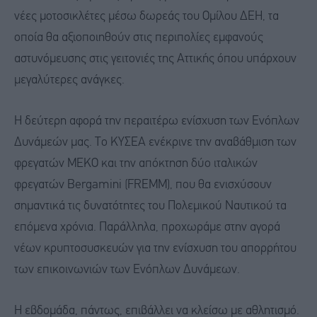
νέες μοτοσικλέτες μέσω δωρεάς του Ομίλου ΔΕΗ, τα
οποία θα αξιοποιηθούν στις περιπολίες εμφανούς
αστυνόμευσης στις γειτονιές της Αττικής όπου υπάρχουν
μεγαλύτερες ανάγκες.
Η δεύτερη αφορά την περαιτέρω ενίσχυση των Ενόπλων
Δυνάμεών μας. Το ΚΥΣΕΑ ενέκρινε την αναβάθμιση των
φρεγατών ΜΕΚΟ και την απόκτηση δύο ιταλικών
φρεγατών Bergamini (FREMM), που θα ενισχύσουν
σημαντικά τις δυνατότητες του Πολεμικού Ναυτικού τα
επόμενα χρόνια. Παράλληλα, προχωράμε στην αγορά
νέων κρυπτοσυσκευών για την ενίσχυση του απορρήτου
των επικοινωνιών των Ενόπλων Δυνάμεων.
Η εβδομάδα, πάντως, επιβάλλει να κλείσω με αθλητισμό.