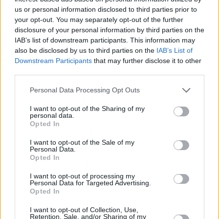
Πριν κλείσω, να αναφερθώ σε δύο σημαντικές
us or personal information disclosed to third parties prior to
παρεμβάσεις στον χώρο του πολιτισμού. Πολύ σημαντική
your opt-out. You may separately opt-out of the further
disclosure of your personal information by third parties on the
και ιδιαίτερα τιμητική είναι η είδηση ότι στα Μάλια της
IAB’s list of downstream participants. This information may
Κρήτης, το Μινωικό Ανακτορικό Κέντρο φέρει πλέον και
also be disclosed by us to third parties on the
IAB’s List of
επίσημα τη σφραγίδα της UNESCO ως Μνημείο
Downstream Participants
that may further disclose it to other
third parties.
Παγκόσμιας Κληρονομιάς, επιβεβαιώνοντας τη μοναδική
θέση του μινωικού πολιτισμού στην παγκόσμια
Personal Data Processing Opt Outs
πολιτιστική κληρονομιά. Η αναγνώριση αυτή δεν έχει
I want to opt-out of the Sharing of my
personal data.
μόνο συμβολική αξία. Η σφραγίδα της UNESCO είναι μια
Opted In
σημαντική διεθνής διάκριση, η πραγματική μας ευθύνη
I want to opt-out of the Sale of my
όμως είναι να διατηρούμε αυτούς τους χώρους
Personal Data.
Opted In
ζωντανούς και λειτουργικούς. Γι’ αυτό υλοποιούμε έργα
I want to opt-out of processing my
ύψους 3,5 εκ. ευρώ που προστατεύουν και αναβαθμίζουν
Personal Data for Targeted Advertising.
Opted In
τον αρχαιολογικό χώρο, θωρακίζοντάς τον απέναντι στις
επιπτώσεις της κλιματικής κρίσης. Το ίδιο κάνουμε και
I want to opt-out of Collection, Use,
Retention, Sale, and/or Sharing of my