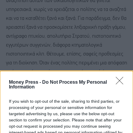
αναζήτηση αυτών των δικαιολογητικών θα γίνεται
υπηρεσιακά, χωρίς να χρειάζεται ο πολίτης να τα αναζητά
και να τα καταθέτει ξανά και ξανά. Για παράδειγμα, δεν θα
χρειαστεί ξανά να προσκομίσετε ληξιαρχική πράξη γάμου,
αντίγραφο πτυχίου, απολυτήριο Στρατού, πιστοποιητικό
εγγυτέρων συγγενών, διάφορα κτηματολογικά
πιστοποιητικά κλπ. Θέτουμε, επίσης, σαφείς προθεσμίες
για τη διοίκηση. Όταν ένας πολίτης περιμένει μια απόφαση
από την οποία προκύπτει οικονομική παροχή ή
αποζημίωση, το Δημόσιο θα πρέπει να απαντά μέσα σε
Money Press -
Do Not Process My Personal
Information
τρεις μήνες. Βεβαίως, όποιος επιχειρήσει να εξαπατήσει
το κράτος με ψευδή δήλωση, θα βρεθεί αντιμέτωπος με
If you wish to opt-out of the sale, sharing to third parties, or
processing of your personal or sensitive information for
πρόστιμα που φτάνουν έως και τις 50.000 ευρώ, αλλά και
targeted advertising by us, please use the below opt-out
με τις προβλεπόμενες ποινικές συνέπειες.
section to confirm your selection. Please note that after your
opt-out request is processed you may continue seeing
interest-based ads based on personal information utilized by