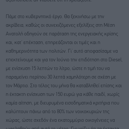
αξιοποιήσετε αν νιώσετε ότι τη χρειάζεστε.
Πάμε στο κυβερνητικό έργο. Θα ξεκινήσω με την
ακρίβεια, καθώς οι συνεχιζόμενες εξελίξεις στη Μέση
Ανατολή οδηγούν σε παράταση της ενεργειακής κρίσης
και, κατ’ επέκταση, επηρεάζονται οι τιμές και η
καθημερινότητα των πολιτών. Γι’ αυτό αποφασίσαμε να
επεκτείνουμε και για τον Ιούνιο την επιδότηση στο Diesel,
με ενίσχυση 15 λεπτών το λίτρο, ώστε η τιμή του να
παραμείνει περίπου 30 λεπτά χαμηλότερη σε σχέση με
τον Μάρτιο. Στο τέλος του μήνα θα καταβληθεί επίσης και
η έκτακτη ενίσχυση των 150 ευρώ για κάθε παιδί, χωρίς
καμία αίτηση, με διευρυμένα εισοδηματικά κριτήρια που
καλύπτουν πάνω από το 80% των νοικοκυριών της
χώρας, ώστε σχεδόν ένα εκατομμύριο οικογένειες να