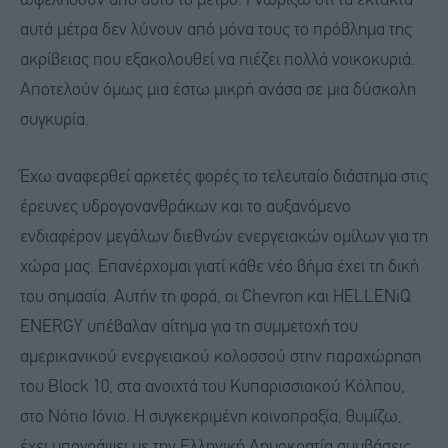
ωφεληθούν από αυτό το μέτρο. Γνωρίζω ότι τα έκτακτα
αυτά μέτρα δεν λύνουν από μόνα τους το πρόβλημα της
ακρίβειας που εξακολουθεί να πιέζει πολλά νοικοκυριά.
Αποτελούν όμως μια έστω μικρή ανάσα σε μια δύσκολη
συγκυρία.
Έχω αναφερθεί αρκετές φορές το τελευταίο διάστημα στις
έρευνες υδρογονανθράκων και το αυξανόμενο
ενδιαφέρον μεγάλων διεθνών ενεργειακών ομίλων για τη
χώρα μας. Επανέρχομαι γιατί κάθε νέο βήμα έχει τη δική
του σημασία. Αυτήν τη φορά, οι Chevron και HELLENiQ
ENERGY υπέβαλαν αίτημα για τη συμμετοχή του
αμερικανικού ενεργειακού κολοσσού στην παραχώρηση
του Block 10, στα ανοιχτά του Κυπαρισσιακού Κόλπου,
στο Νότιο Ιόνιο. Η συγκεκριμένη κοινοπραξία, θυμίζω,
έχει υπογράψει με την Ελληνική Δημοκρατία συμβάσεις