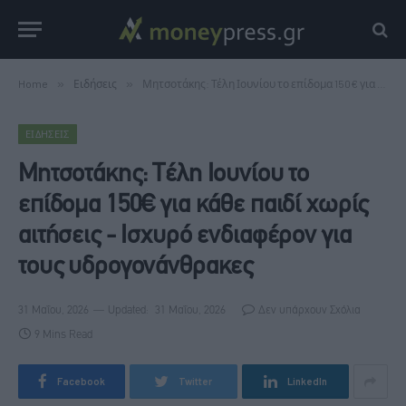
Home
»
Ειδήσεις
»
Μητσοτάκης: Τέλη Ιουνίου το επίδομα 150€ για κάθε παιδί χωρίς αιτήσεις - Ισχυρό ενδιαφέρον για τους υδρογονάνθρακες
ΕΙΔΉΣΕΙΣ
Μητσοτάκης: Τέλη Ιουνίου το
επίδομα 150€ για κάθε παιδί χωρίς
αιτήσεις - Ισχυρό ενδιαφέρον για
τους υδρογονάνθρακες
31 Μαΐου, 2026
Updated:
31 Μαΐου, 2026
Δεν υπάρχουν Σχόλια
9 Mins Read
Facebook
Twitter
LinkedIn