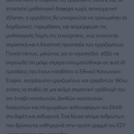
όσο και κατά τη διάρκεια της εργασιακής σχέσης και, αν
εντοπιστεί μισθολογική διαφορά χωρίς αντικειμενική
εξήγηση, ο εργοδότης θα υποχρεούται να προχωρήσει σε
διορθωτικές παρεμβάσεις και αναμόρφωση της
μισθολογικής δομής της επιχείρησης, ενώ ενισχύεται
σημαντικά και η δικαστική προστασία των εργαζομένων.
Γενικά πάντως, μιλώντας για το νομοσχέδιο, αξίζει να
σημειωθεί ότι μέχρι σήμερα ενσωματώθηκαν σε αυτό 65
προτάσεις που έχουν καταθέσει οι Εθνικοί Κοινωνικοί
Εταίροι, εκπρόσωποι εργαζομένων και εργοδοτών. Θέλω
επίσης να σταθώ σε μια ακόμη σημαντική πρόβλεψή του:
την ένταξη νοσηλευτών, βοηθών νοσηλευτών,
διασωστών και πληρωμάτων ασθενοφόρων του ΕΚΑΒ
στα βαρέα και ανθυγιεινά. Ένα δίκαιο αίτημα ανθρώπων
που βρίσκονται καθημερινά στην πρώτη γραμμή του ΕΣΥ