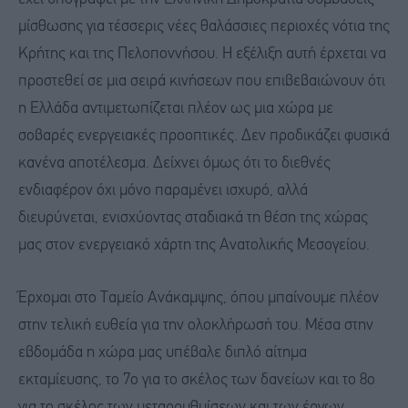
μίσθωσης για τέσσερις νέες θαλάσσιες περιοχές νότια της
Κρήτης και της Πελοποννήσου. Η εξέλιξη αυτή έρχεται να
προστεθεί σε μια σειρά κινήσεων που επιβεβαιώνουν ότι
η Ελλάδα αντιμετωπίζεται πλέον ως μια χώρα με
σοβαρές ενεργειακές προοπτικές. Δεν προδικάζει φυσικά
κανένα αποτέλεσμα. Δείχνει όμως ότι το διεθνές
ενδιαφέρον όχι μόνο παραμένει ισχυρό, αλλά
διευρύνεται, ενισχύοντας σταδιακά τη θέση της χώρας
μας στον ενεργειακό χάρτη της Ανατολικής Μεσογείου.
Έρχομαι στο Ταμείο Ανάκαμψης, όπου μπαίνουμε πλέον
στην τελική ευθεία για την ολοκλήρωσή του. Μέσα στην
εβδομάδα η χώρα μας υπέβαλε διπλό αίτημα
εκταμίευσης, το 7ο για το σκέλος των δανείων και το 8ο
για το σκέλος των μεταρρυθμίσεων και των έργων,