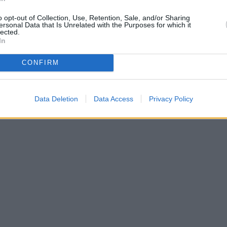
o opt-out of Collection, Use, Retention, Sale, and/or Sharing
ersonal Data that Is Unrelated with the Purposes for which it
lected.
έρνηση στοχεύει στη δημιουργία προϋποθέσεων που
In
ροσελκύσουν νέες οικογένειες, βασισμένες σε
CONFIRM
ής επανεκκίνησης.
Data Deletion
Data Access
Privacy Policy