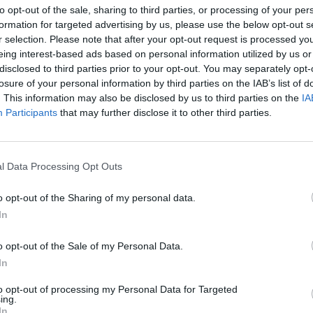
 πραγματικής μετακόμισης.
to opt-out of the sale, sharing to third parties, or processing of your per
formation for targeted advertising by us, please use the below opt-out s
r selection. Please note that after your opt-out request is processed y
eing interest-based ads based on personal information utilized by us or
disclosed to third parties prior to your opt-out. You may separately opt-
losure of your personal information by third parties on the IAB’s list of
πληθυσμό έως 500 κατοίκους
. This information may also be disclosed by us to third parties on the
IA
ισμούς, με επιπλέον 1.000 ευρώ ανά ανήλικο παιδί,
Participants
that may further disclose it to other third parties.
μία υποχρέωση επιστροφής ή δανεισμού, με σκοπό να
l Data Processing Opt Outs
για νέες οικογένειες στα σύνορα.
o opt-out of the Sharing of my personal data.
In
o opt-out of the Sale of my Personal Data.
πλάνο για τη δημογραφική, κοινωνική και οικονομική
In
ιτική ηγεσία του αποδίδουν ιδιαίτερη σημασία στις
to opt-out of processing my Personal Data for Targeted
ing.
υν ως «γραμμές ζωής» με κρίσιμο ρόλο για την
In