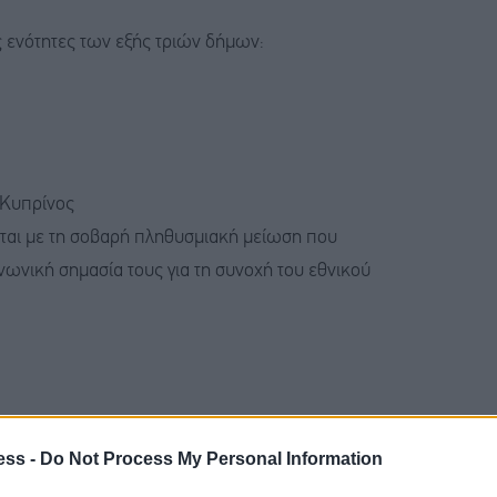
ς ενότητες των εξής τριών δήμων:
 Κυπρίνος
ται με τη σοβαρή πληθυσμιακή μείωση που
ινωνική σημασία τους για τη συνοχή του εθνικού
α την εγκατάσταση οικογενειών
στις παραπάνω
ess -
Do Not Process My Personal Information
ρονικής πλατφόρμας και θα συνοδεύονται από