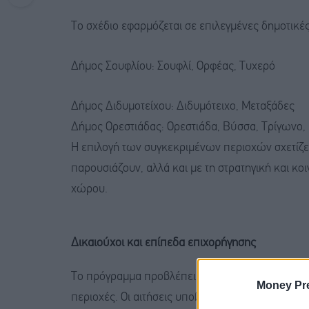
Το σχέδιο εφαρμόζεται σε επιλεγμένες δημοτικέ
Δήμος Σουφλίου: Σουφλί, Ορφέας, Τυχερό
Δήμος Διδυμοτείχου: Διδυμότειχο, Μεταξάδες
Δήμος Ορεστιάδας: Ορεστιάδα, Βύσσα, Τρίγωνο,
Η επιλογή των συγκεκριμένων περιοχών σχετίζε
παρουσιάζουν, αλλά και με τη στρατηγική και κο
χώρου.
Δικαιούχοι και επίπεδα επιχορήγησης
Το πρόγραμμα προβλέπει
οικονομικά κίνητρα γι
Money Pr
περιοχές. Οι αιτήσεις υποβάλλονται μέσω ηλεκτ