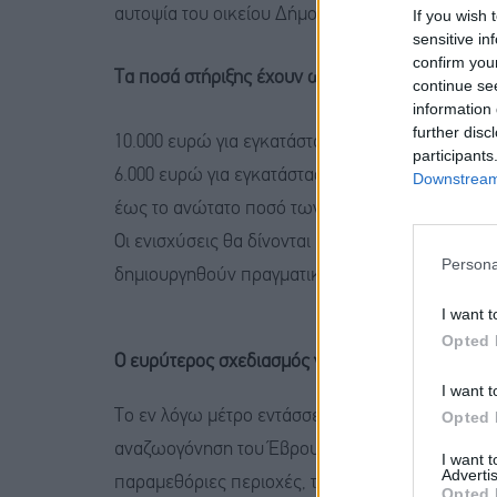
αυτοψία του οικείου Δήμου για επιβεβαίωση της
If you wish 
sensitive in
confirm you
Τα ποσά στήριξης έχουν ως εξής:
continue se
information 
further disc
10.000 ευρώ για εγκατάσταση σε οικισμούς με 
participants
6.000 ευρώ για εγκατάσταση σε μεγαλύτερους οικ
Downstream 
έως το ανώτατο ποσό των 10.000 ευρώ
Οι ενισχύσεις θα δίνονται απευθείας, χωρίς κα
Persona
δημιουργηθούν πραγματικά ελκυστικές συνθήκες 
I want t
Opted 
Ο ευρύτερος σχεδιασμός για τον Έβρο
I want t
Το εν λόγω μέτρο εντάσσεται σε ένα γενικότερο 
Opted 
αναζωογόνηση του Έβρου. Το Υπουργείο και η πολ
I want 
Advertis
παραμεθόριες περιοχές, τις οποίες χαρακτηρίζο
Opted 