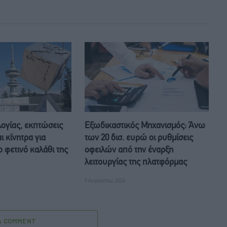
ογίας, εκπτώσεις
Eξωδικαστικός Μηχανισμός: Άνω
ι κίνητρα για
των 20 δισ. ευρώ οι ρυθμίσεις
 φετινό καλάθι της
οφειλών από την έναρξη
λειτουργίας της πλατφόρμας
5 Αυγούστου, 2026
A COMMENT