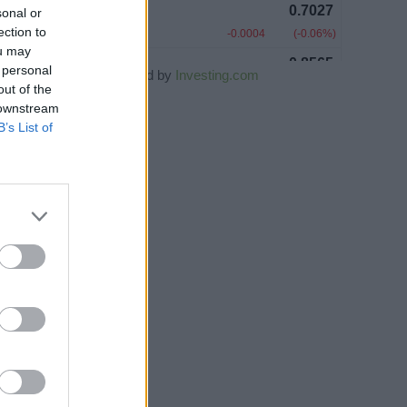
sonal or
ection to
ou may
 personal
Powered by
Investing.com
out of the
 downstream
B’s List of