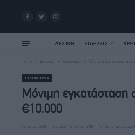
Facebook
Twitter
Instagram
ΑΡΧΙΚΗ
ΕΙΔΗΣΕΙΣ
ΧΡΗ
Home
»
Ειδήσεις
»
Οικονομία
»
Μόνιμη εγκατάσταση στον Ε
ΟΙΚΟΝΟΜΊΑ
Μόνιμη εγκατάσταση σ
€10.000
18 Ιουλίου, 2025
Updated:
18 Ιουλίου, 2025
Δεν υπάρχουν Σχό