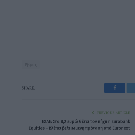
Έβρος
Faceboo
SHARE.
PREVIOUS ARTICLE
ΕΧΑΕ: Στα 8,2 ευρώ θέτει τον πήχυ η Eurobank
Equities – Βλέπει βελτιωμένη πρόταση από Euronext