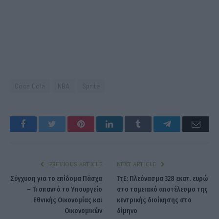
Coca Cola
NBA
Sprite
Facebook
Twitter
Pinterest
LinkedIn
Tumblr
Telegram
Emai
PREVIOUS ARTICLE
NEXT ARTICLE
Σύγχυση για το επίδομα Πάσχα
ΤτΕ: Πλεόνασμα 328 εκατ. ευρώ
– Τι απαντά το Υπουργείο
στο ταμειακό αποτέλεσμα της
Εθνικής Οικονομίας και
κεντρικής διοίκησης στο
Οικονομικών
δίμηνο