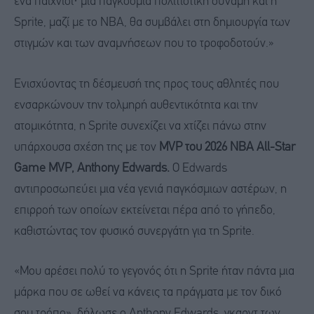
ένα παιχνίδι· μια παγκόσμια πολιτιστική δύναμη και η
Sprite, μαζί με το NBA, θα συμβάλει στη δημιουργία των
στιγμών και των αναμνήσεων που το τροφοδοτούν.»
Ενισχύοντας τη δέσμευσή της προς τους αθλητές που
ενσαρκώνουν την τολμηρή αυθεντικότητα και την
ατομικότητα, η Sprite συνεχίζει να χτίζει πάνω στην
υπάρχουσα σχέση της με τον
MVP του 2026 NBA All-Star
Game MVP, Anthony Edwards.
Ο Edwards
αντιπροσωπεύει μια νέα γενιά παγκόσμιων αστέρων, η
επιρροή των οποίων εκτείνεται πέρα από το γήπεδο,
καθιστώντας τον φυσικό συνεργάτη για τη Sprite.
«Μου αρέσει πολύ το γεγονός ότι η Sprite ήταν πάντα μια
μάρκα που σε ωθεί να κάνεις τα πράγματα με τον δικό
σου τρόπο», δήλωσε ο Anthony Edwards, γκαρντ των