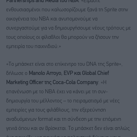
Partnerships and Media του NBA
. «Είμαστε
ενθουσιασμένοι που καλωσορίζουμε ξανά τη Sprite στην
οικογένεια του NBA και ανυπομονούμε να
συνεργαστούμε για να δημιουργήσουμε νέους τρόπους με
τους οποίους οι φίλαθλοι θα μπορούν να ζήσουν την
εμπειρία του παιχνιδιού.»
«Το μπάσκετ είναι στο επίκεντρο του DNA της Sprite»,
δήλωσε ο
Manolo Arroyo, EVP και Global Chief
Marketing Officer της Coca-Cola Company
. «Η
επανένωση με το NBA έχει να κάνει με τη συν-
δημιουργία του μέλλοντος – το πειραματισμό με νέες
εμπειρίες για τους φιλάθλους, την εξερεύνηση
αναδυόμενων format και τη σύνδεση με την επόμενη
γενιά όπου και αν βρίσκεται. Το μπάσκετ δεν είναι απλώς