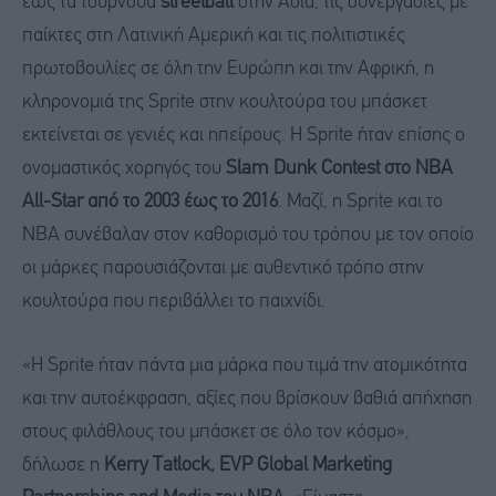
έως τα τουρνουά
streetball
στην Ασία, τις συνεργασίες με
παίκτες στη Λατινική Αμερική και τις πολιτιστικές
πρωτοβουλίες σε όλη την Ευρώπη και την Αφρική, η
κληρονομιά της Sprite στην κουλτούρα του μπάσκετ
εκτείνεται σε γενιές και ηπείρους. Η Sprite ήταν επίσης ο
ονομαστικός χορηγός του
Slam Dunk Contest στο NBA
All-Star από το 2003 έως το 2016
. Μαζί, η Sprite και το
NBA συνέβαλαν στον καθορισμό του τρόπου με τον οποίο
οι μάρκες παρουσιάζονται με αυθεντικό τρόπο στην
κουλτούρα που περιβάλλει το παιχνίδι.
«Η Sprite ήταν πάντα μια μάρκα που τιμά την ατομικότητα
και την αυτοέκφραση, αξίες που βρίσκουν βαθιά απήχηση
στους φιλάθλους του μπάσκετ σε όλο τον κόσμο»,
δήλωσε η
Kerry Tatlock, EVP Global Marketing