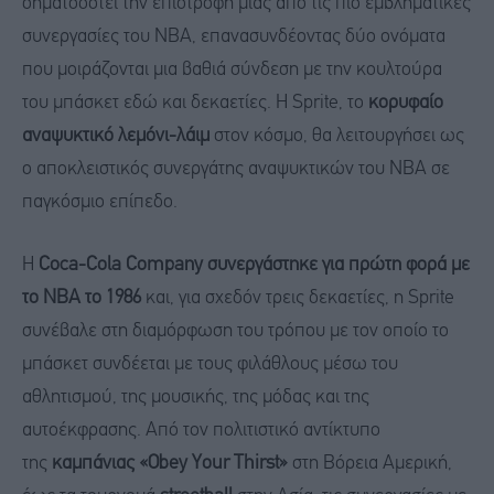
σηματοδοτεί την επιστροφή μιας από τις πιο εμβληματικές
συνεργασίες του NBA, επανασυνδέοντας δύο ονόματα
που μοιράζονται μια βαθιά σύνδεση με την κουλτούρα
του μπάσκετ εδώ και δεκαετίες. Η Sprite, το
κορυφαίο
αναψυκτικό λεμόνι-λάιμ
στον κόσμο, θα λειτουργήσει ως
ο αποκλειστικός συνεργάτης αναψυκτικών του NBA σε
παγκόσμιο επίπεδο.
Η
Coca-Cola Company συνεργάστηκε για πρώτη φορά με
το NBA το 1986
και, για σχεδόν τρεις δεκαετίες, η Sprite
συνέβαλε στη διαμόρφωση του τρόπου με τον οποίο το
μπάσκετ συνδέεται με τους φιλάθλους μέσω του
αθλητισμού, της μουσικής, της μόδας και της
αυτοέκφρασης. Από τον πολιτιστικό αντίκτυπο
της
καμπάνιας «Obey Your Thirst»
στη Βόρεια Αμερική,