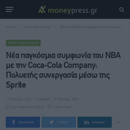
Home
»
Sport & Business
»
Νέα παγκόσμια συμφωνία του NBA με την Coca-Cola Company: Πολυετής συνεργασία μέσω της Sprite
SPORT & BUSINESS
Νέα παγκόσμια συμφωνία του NBA
με την Coca-Cola Company:
Πολυετής συνεργασία μέσω της
Sprite
17 Μαρτίου, 2026
Updated:
17 Μαρτίου, 2026
Δεν υπάρχουν Σχόλια
4 Mins Read
Facebook
Twitter
LinkedIn