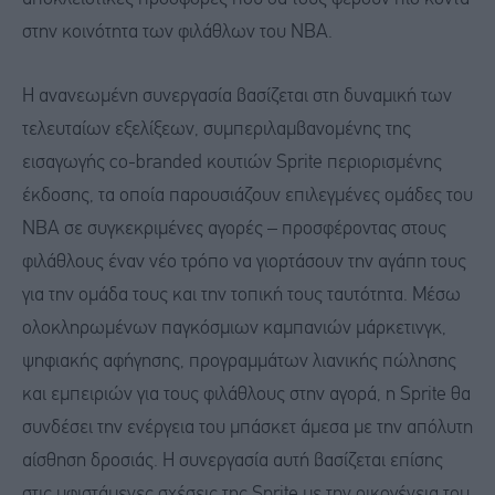
στην κοινότητα των φιλάθλων του NBA.
Η ανανεωμένη συνεργασία βασίζεται στη δυναμική των
τελευταίων εξελίξεων, συμπεριλαμβανομένης της
εισαγωγής co-branded κουτιών Sprite περιορισμένης
έκδοσης, τα οποία παρουσιάζουν επιλεγμένες ομάδες του
NBA σε συγκεκριμένες αγορές – προσφέροντας στους
φιλάθλους έναν νέο τρόπο να γιορτάσουν την αγάπη τους
για την ομάδα τους και την τοπική τους ταυτότητα. Μέσω
ολοκληρωμένων παγκόσμιων καμπανιών μάρκετινγκ,
ψηφιακής αφήγησης, προγραμμάτων λιανικής πώλησης
και εμπειριών για τους φιλάθλους στην αγορά, η Sprite θα
συνδέσει την ενέργεια του μπάσκετ άμεσα με την απόλυτη
αίσθηση δροσιάς. Η συνεργασία αυτή βασίζεται επίσης
στις υφιστάμενες σχέσεις της Sprite με την οικογένεια του