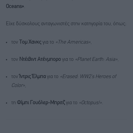
Oceans»
.
Είχε δύσκολους ανταγωνιστές στην κατηγορία του, όπως:
τον
Τομ Χανκς
για το
«The Americas»
,
τον
Ντέιβιντ Ατένμπορο
για το
«Planet Earth: Asia»
,
τον
Ίντρις Έλμπα
για το
«Erased: WW2’s Heroes of
Color»
,
τη
Φίμπι Γουόλερ-Μπριτζ
για το
«Octopus!»
.