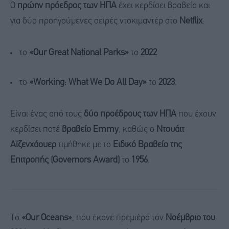
Ο
πρώην πρόεδρος των ΗΠΑ
έχει κερδίσει βραβεία και
για δύο προηγούμενες σειρές ντοκιμαντέρ στο
Netflix
:
το
«Our Great National Parks»
το
2022
το
«Working: What We Do All Day»
το
2023
.
Είναι ένας από τους
δύο προέδρους των ΗΠΑ
που έχουν
κερδίσει ποτέ
βραβείο Emmy
, καθώς ο
Ντουάιτ
Αϊζενχάουερ
τιμήθηκε με το
Ειδικό Βραβείο της
Επιτροπής (Governors Award)
το
1956
.
Το
«Our Oceans»
, που έκανε πρεμιέρα τον
Νοέμβριο του