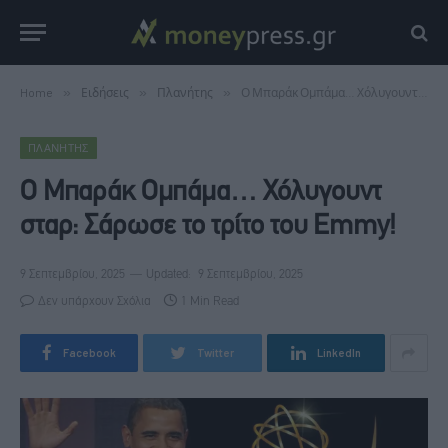
Home
»
Ειδήσεις
»
Πλανήτης
»
Ο Μπαράκ Ομπάμα… Χόλυγουντ σταρ: Σάρωσε το τρίτο του Emmy!
ΠΛΑΝΉΤΗΣ
Ο Μπαράκ Ομπάμα… Χόλυγουντ
σταρ: Σάρωσε το τρίτο του Emmy!
9 Σεπτεμβρίου, 2025
Updated:
9 Σεπτεμβρίου, 2025
Δεν υπάρχουν Σχόλια
1 Min Read
Facebook
Twitter
LinkedIn