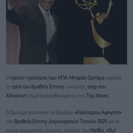
Ο
πρώην πρόεδρος των ΗΠΑ Μπαράκ Ομπάμα
κέρδισε
το
τρίτο του βραβείο Emmy
, νικώντας
σταρ του
Χόλιγουντ
, συμπεριλαμβανομένου του
Τομ Χανκς
.
Ο Ομπάμα απέσπασε το βραβείο
«Καλύτερου Αφηγητή»
στα
βραβεία Emmy Δημιουργικών Τεχνών 2025
για τη
σειρά ντοκιμαντέρ φυσικής ιστορίας του
Netflix
,
«Our