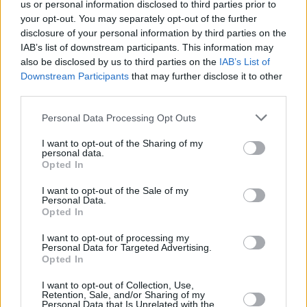
us or personal information disclosed to third parties prior to
your opt-out. You may separately opt-out of the further
disclosure of your personal information by third parties on the
IAB’s list of downstream participants. This information may
also be disclosed by us to third parties on the
IAB’s List of
Downstream Participants
that may further disclose it to other
third parties.
Personal Data Processing Opt Outs
Emmy
Ομπάμα
Χόλιγουντ
I want to opt-out of the Sharing of my
personal data.
Opted In
Facebook
Twitter
Pinterest
LinkedIn
Tumblr
Telegram
Emai
I want to opt-out of the Sale of my
Personal Data.
Opted In
PREVIOUS ARTICLE
NEXT ARTICLE
I want to opt-out of processing my
Personal Data for Targeted Advertising.
Αμερικανική οικονομία σε δύο
Έλληνες θεοί, έτοιμοι για όλα
Opted In
ταχύτητες – Πίεση στα
στον… τελικό του αιώνα με την
I want to opt-out of Collection, Use,
νοικοκυριά, κέρδη για τις
Τουρκία
Retention, Sale, and/or Sharing of my
επιχειρήσεις
Personal Data that Is Unrelated with the