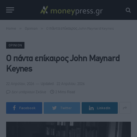
Home
»
Opinion
»
O πάντα επίκαιρος John Maynard Keynes
OPINION
O πάντα επίκαιρος John Maynard
Keynes
22 Απριλίου, 2026
Updated:
22 Απριλίου, 2026
Δεν υπάρχουν Σχόλια
2 Mins Read
Facebook
Twitter
LinkedIn