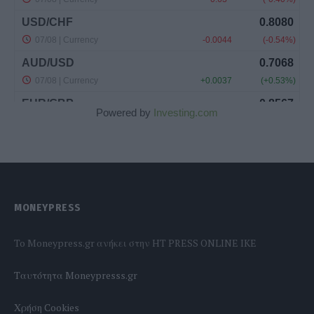
Powered by
Investing.com
MONEYPRESS
To Moneypress.gr ανήκει στην HT PRESS ONLINE IKE
Tαυτότητα Moneypresss.gr
Χρήση Cookies