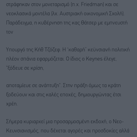
στράφηκαν στον μονεταρισμό (π.χ. Friedman) και σε
νεοκλασικά μοντέλα (λχ. Αυστριακή οικονομική Σχολή).
Παράδειγμα, η κυβέρνηση της κας Θάτσερ με εμπνευστή
τον
Υπουργό της Κήθ Τζόζεφ. Η “καθαρή” κεϋνσιανή πολιτική
πλέον σπάνια εφαρμόζεται. Ο ίδιος ο Keynes έλεγε,
"ξόδευε σε κρίση,
αποταμίευε σε ανάπτυξη". Στην πράξη όμως τα κράτη
ξοδεύουν και στις καλές εποχές, δημιουργώντας έτσι
χρέη.
Σήμερα κυριαρχεί μια προσαρμοσμένη εκδοχή, ο Νεο-
Κευνσιανισμός, που δέχεται αγορές και προσδοκίες αλλά