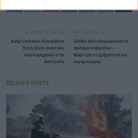
Facebook
Twitter
Pinterest
LinkedIn
Tumblr
Telegram
Emai
PREVIOUS ARTICLE
NEXT ARTICLE
Bally’s Intralot: Εξασφάλισε
ΟΠΕΚΑ: Πότε πληρώνονται τα
15ετή άδεια εποπτείας
επιδόματα Απριλίου -
παιγνιομηχανών στην
Νωρίτερα τα χρήματα στους
Αυστραλία
λογαριασμούς
RELATED
POSTS