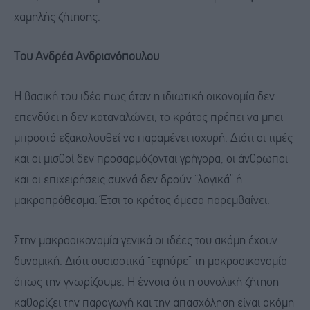
χαμηλής ζήτησης.
Του Ανδρέα Ανδριανόπουλου
Η βασική του ιδέα πως όταν η ιδιωτική οικονομία δεν
επενδύει η δεν καταναλώνει, το κράτος πρέπει να μπει
μπροστά εξακολουθεί να παραμένει ισχυρή. Διότι οι τιμές
και οι μισθοί δεν προσαρμόζονται γρήγορα, οι άνθρωποι
και οι επιχειρήσεις συχνά δεν δρούν “λογικά” ή
μακροπρόθεσμα. Έτσι το κράτος άμεσα παρεμβαίνει.
Στην μακροοικονομία γενικά οι ιδέες του ακόμη έχουν
δυναμική. Διότι ουσιαστικά “εφηύρε” τη μακροοικονομία
όπως την γνωρίζουμε. Η έννοια ότι η συνολική ζήτηση
καθορίζει την παραγωγή και την απασχόληση είναι ακόμη