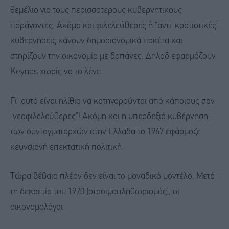
θεμέλιο για τους περισσοτερους κυβερνητικους
παράγοντες. Ακόμα και φιλελεύθερες ή “αντι-κρατιστικές”
κυβερνήσεις κάνουν δημοσιονομικά πακέτα και
στηρίζουν την οικονομία με δαπάνες. Δηλαδ εφαρμόζουν
Keynes χωρίς να το λένε.
Γι' αυτό είναι ηλίθιο να κατηγορούνται από κάποιους σαν
"νεοφιλελεύθερες"! Ακόμη και η υπερδεξιά κυβέρνηση
των συνταγματαρχών στην Ελλαδα το 1967 εφάρμοζε
κευνσιανή επεκτατική πολιτική.
Τώρα βέβαια πλέον δεν είναι το μοναδικό μοντέλο. Μετά
τη δεκαετία του 1970 (στασιμοπληθωρισμός), οι
οικονομολόγοι