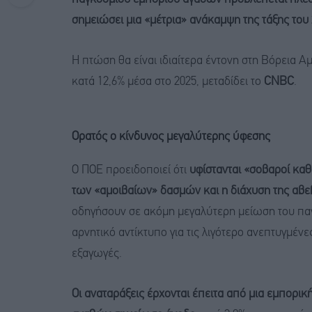
σημειώσει μια «μέτρια» ανάκαμψη της τάξης του 
Η πτώση θα είναι ιδιαίτερα έντονη στη Βόρεια Α
κατά 12,6% μέσα στο 2025, μεταδίδει το
CNBC
.
Ορατός ο κίνδυνος μεγαλύτερης ύφεσης
Ο ΠΟΕ προειδοποιεί ότι
υφίστανται «σοβαροί καθ
των «αμοιβαίων» δασμών και η διάχυση της αβεβ
οδηγήσουν σε ακόμη μεγαλύτερη μείωση του π
αρνητικό αντίκτυπο για τις λιγότερο ανεπτυγμέν
εξαγωγές.
Οι αναταράξεις έρχονται έπειτα από μια εμπορική