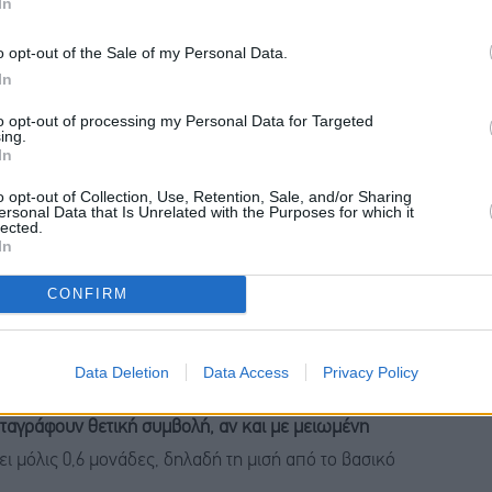
In
o opt-out of the Sale of my Personal Data.
In
ορές οδήγησε την Ουάσιγκτον σε
προσωρινή
to opt-out of processing my Personal Data for Targeted
ing.
In
o opt-out of Collection, Use, Retention, Sale, and/or Sharing
ersonal Data that Is Unrelated with the Purposes for which it
τις απώλειες
lected.
In
διαφέρει σημαντικά ανά γεωγραφική
CONFIRM
βλέψεις του ΠΟΕ, η Βόρεια Αμερική αναμένεται να
ο αγαθών το 2025, μετατρέποντας τη συνολική εικόνα
Data Deletion
Data Access
Privacy Policy
ταγράφουν θετική συμβολή, αν και με μειωμένη
ει μόλις 0,6 μονάδες, δηλαδή τη μισή από το βασικό