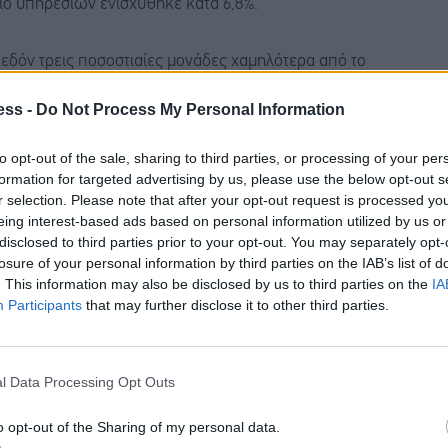
ιο υπηρεσιών ενισχύθηκε κατά 6,8%.
χεδόν τρεις ποσοστιαίες μονάδες χαμηλότερα από το
ουσιάσει ο ΠΟΕ στις αρχές του έτους.
ess -
Do Not Process My Personal Information
to opt-out of the sale, sharing to third parties, or processing of your per
formation for targeted advertising by us, please use the below opt-out s
r selection. Please note that after your opt-out request is processed y
οστούν οι προσωρινά ανασταλμένοι δασμοί
, η
eing interest-based ads based on personal information utilized by us or
θεί
επιπλέον πλήγμα κατά 0,6 ποσοστιαίες μονάδες
.
disclosed to third parties prior to your opt-out. You may separately opt-
losure of your personal information by third parties on the IAB’s list of
η συνολική απώλεια αναμένεται να φτάσει το
-1,5%
. This information may also be disclosed by us to third parties on the
IA
ρες να πλήττονται δυσανάλογα.
Participants
that may further disclose it to other third parties.
μών σε εισαγωγές από πάνω από 180 χώρες στις
l Data Processing Opt Outs
ε σοκ στις αγορές και έντονες αντιδράσεις από
ερο πλήγμα, με τους συνολικούς αμερικανικούς
o opt-out of the Sharing of my personal data.
άντησε με αντίμετρα έως και 125% σε αμερικανικές