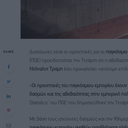
SHARE
Δυσοίωνες είναι οι προοπτικές για το
παγκόσμιο
(ΠΟΕ) προειδοποίησε την Τετάρτη ότι η αβεβαιό
Ντόναλντ Τραμπ
έχει προκαλέσει «απότομη επιδ
«
Οι προοπτικές του παγκόσμιου εμπορίου έχουν 
δασμών και της αβεβαιότητας στην εμπορική πολ
Statistics” του ΠΟΕ που δημοσιεύθηκε την Τετάρ
Με βάση τους ισχύοντες δασμούς και την 90ήμε
παγκόσμιου εμπορίου αγαθών προβλέπεται πλέον