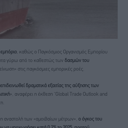
 εμπόριο
, καθώς ο Παγκόσμιος Οργανισμός Εμπορίου
τητα γύρω από το καθεστώς των
δασμών του
είνωση» στις παγκόσμιες εμπορικές ροές.
επιδεινωθεί δραματικά εξαιτίας της αύξησης των
ιτική
», αναφέρει η έκθεση “Global Trade Outlook and
τη.
ρη αναστολή των «αμοιβαίων μέτρων»,
ο όγκος του
 να υποχωρήσει κατά 0,2% το 2025, προτού