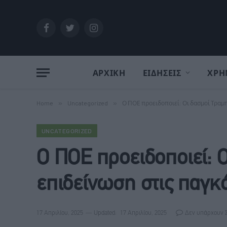
Facebook
Twitter
Instagram
ΑΡΧΙΚΗ
ΕΙΔΗΣΕΙΣ
ΧΡΗ
Home
»
Uncategorized
»
Ο ΠΟΕ προειδοποιεί: Οι δασμοί Τραμ
UNCATEGORIZED
Ο ΠΟΕ προειδοποιεί: 
επιδείνωση στις παγκ
17 Απριλίου, 2025
Updated:
17 Απριλίου, 2025
Δεν υπάρχουν 