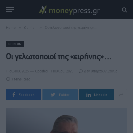
Home
»
Opinion
»
Οι γελωτοποιοί της «ειρήνης»…
OPINION
Οι γελωτοποιοί της «ειρήνης»…
1 Ιουλίου, 2025
Updated:
1 Ιουλίου, 2025
Δεν υπάρχουν Σχόλια
3 Mins Read
Facebook
Twitter
LinkedIn