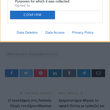
Purposes for which it was collected.
Opted In
CONFIRM
Data Deletion
Data Access
Privacy Policy
Αθανάσιος Χ. Παπανδρόπουλος
Facebook
Twitter
Pinterest
LinkedIn
Tumblr
Telegram
Emai
PREVIOUS ARTICLE
NEXT ARTICLE
27 προσλήψεις στις Παιδικές
Χρηματιστήριο Αθηνών: Σε
Εξοχές του Δήμου Αθηναίων
υψηλά 15ετίας με τράπεζες και