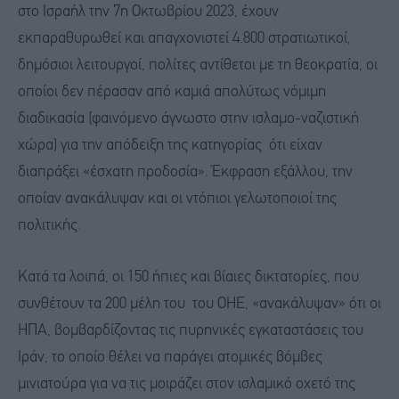
στο Ισραήλ την 7η Οκτωβρίου 2023, έχουν
εκπαραθυρωθεί και απαγχονιστεί 4.800 στρατιωτικοί,
δημόσιοι λειτουργοί, πολίτες αντίθετοι με τη θεοκρατία, οι
οποίοι δεν πέρασαν από καμιά απολύτως νόμιμη
διαδικασία (φαινόμενο άγνωστο στην ισλαμο-ναζιστική
χώρα) για την απόδειξη της κατηγορίας ότι είχαν
διαπράξει «έσχατη προδοσία». Έκφραση εξάλλου, την
οποίαν ανακάλυψαν και οι ντόπιοι γελωτοποιοί της
πολιτικής.
Κατά τα λοιπά, οι 150 ήπιες και βίαιες δικτατορίες, που
συνθέτουν τα 200 μέλη του του ΟΗΕ, «ανακάλυψαν» ότι οι
ΗΠΑ, βομβαρδίζοντας τις πυρηνικές εγκαταστάσεις του
Ιράν, το οποίο θέλει να παράγει ατομικές βόμβες
μινιατούρα για να τις μοιράζει στον ισλαμικό οχετό της