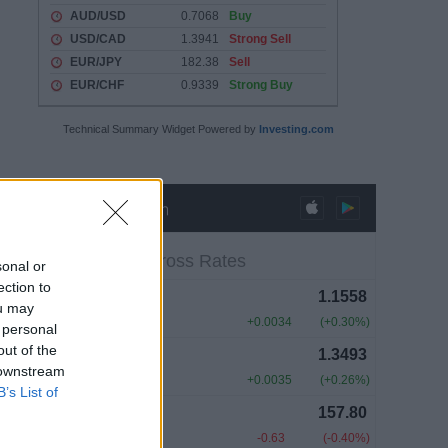
Technical Summary Widget Powered by
Investing.com
sonal or
ection to
ou may
 personal
out of the
 downstream
B’s List of