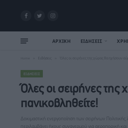
Facebook
Twitter
Instagram
ΑΡΧΙΚΗ
ΕΙΔΗΣΕΙΣ
ΧΡΗ
Home
»
Ειδήσεις
»
Όλες οι σειρήνες της χώρας θα ηχήσουν αύ
ΕΙΔΉΣΕΙΣ
Όλες οι σειρήνες της
πανικοβληθείτε!
Δοκιμαστική ενεργοποίηση των σειρήνων Πολιτικής
περιλαμβάνει ήχους συναγερμού για αεροπορική και 