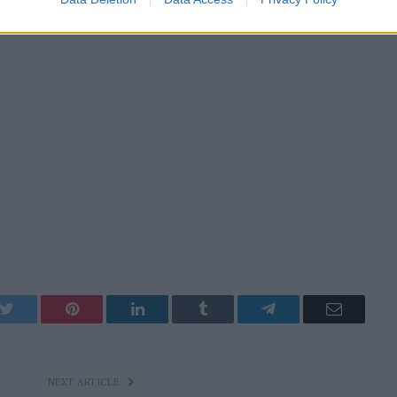
k
Twitter
Pinterest
LinkedIn
Tumblr
Telegram
Email
NEXT ARTICLE