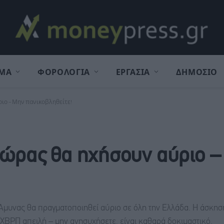
ΜΑ
ΦΟΡΟΛΟΓΙΑ
ΕΡΓΑΣΙΑ
ΔΗΜΟΣΙΟ
ριο – Μην πανικοβληθείτε!
 χώρας θα ηχήσουν αύριο 
 Άμυνας θα πραγματοποιηθεί αύριο σε όλη την Ελλάδα. Η άσκ
ΧΒΡΠ απειλή – μην ανησυχήσετε, είναι καθαρά δοκιμαστικό.