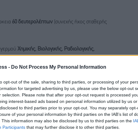
ρκεια
60 δευτερολέπτων
(συνεχής ήχος σταθερής
αγερμού
Χημικής, Βιολογικής, Ραδιολογικής,
κοπτόμενος ήχος διαφορετικής έντασης).
ess -
Do Not Process My Personal Information
τερολέπτων
(συνεχής ήχος).
to opt-out of the sale, sharing to third parties, or processing of your per
formation for targeted advertising by us, please use the below opt-out s
r selection. Please note that after your opt-out request is processed y
eing interest-based ads based on personal information utilized by us or
disclosed to third parties prior to your opt-out. You may separately opt-
losure of your personal information by third parties on the IAB’s list of
ρικής Μακεδονίας, διάρκεια
2 λεπτών
, λήξη στις
. This information may also be disclosed by us to third parties on the
IA
Participants
that may further disclose it to other third parties.