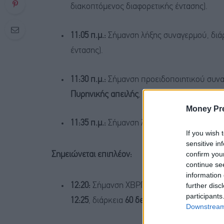
διακοπτόμενος διαφορετικής έντασης).
11:05 π.μ.:
Σήμανση λήξης συναγερμού, διά
έντασης).
11:30 π.μ.:
Σήμανση προειδοποιητικού συν
Πυρηνικής απειλής
, διάρκεια
2 λεπτών
(δια
Money Pr
11:35 π.μ.:
Σήμανση λήξης, διάρκεια
60 δευ
If you wish 
sensitive in
confirm you
Σημειώνεται επιπλέον:
continue se
information 
further disc
12:20:
Σήμανση ΧΒΡΠ στην Περιφέρεια Κεντ
participants
12:25
, διάρκεια
60 δευτερολέπτων
.
Downstream 