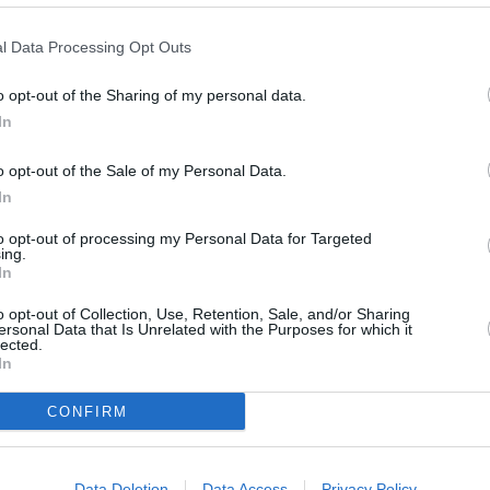
 σήμανση στις
12:40
, λήξη στις
12:45
l Data Processing Opt Outs
η των σειρήνων έχει
καθαρά δοκιμαστικό χαρακτήρα
,
o opt-out of the Sharing of my personal data.
σης
.
In
o opt-out of the Sale of my Personal Data.
καμπανών των Ιερών Ναών
της Επικράτειας με σειρά
In
ας
3 λεπτών
.
to opt-out of processing my Personal Data for Targeted
ing.
In
o opt-out of Collection, Use, Retention, Sale, and/or Sharing
ersonal Data that Is Unrelated with the Purposes for which it
lected.
In
CONFIRM
Data Deletion
Data Access
Privacy Policy