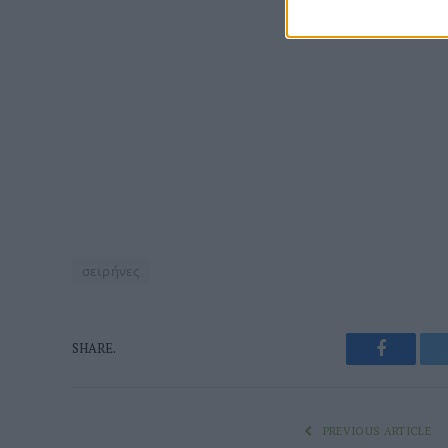
σειρήνες
Faceboo
SHARE.
PREVIOUS ARTICLE