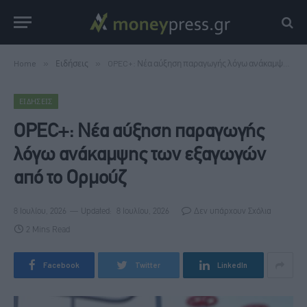
Home
»
Ειδήσεις
»
OPEC+: Νέα αύξηση παραγωγής λόγω ανάκαμψης των εξαγωγών από το Ορμούζ
ΕΙΔΉΣΕΙΣ
OPEC+: Νέα αύξηση παραγωγής
λόγω ανάκαμψης των εξαγωγών
από το Ορμούζ
8 Ιουλίου, 2026
Updated:
8 Ιουλίου, 2026
Δεν υπάρχουν Σχόλια
2 Mins Read
Facebook
Twitter
LinkedIn