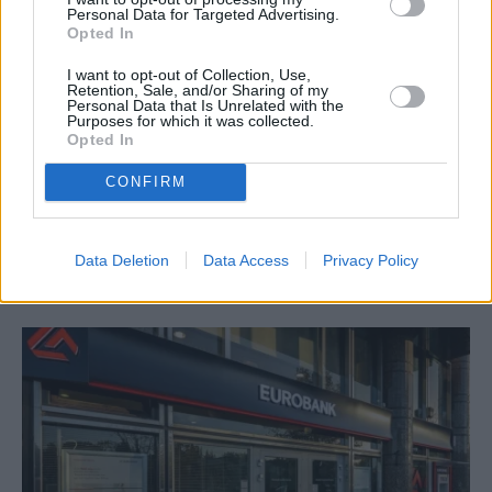
Personal Data for Targeted Advertising.
Facebook
Twitter
Pinterest
LinkedIn
Tumblr
Telegram
Emai
Opted In
I want to opt-out of Collection, Use,
Retention, Sale, and/or Sharing of my
Personal Data that Is Unrelated with the
PREVIOUS ARTICLE
NEXT ARTICLE
Purposes for which it was collected.
Κυρ. Μητσοτάκης: Οι
Συντάξεις Αυγούστου-
Opted In
αμυντικές δαπάνες είναι το
Σεπτεμβρίου: Αναλυτικά οι
CONFIRM
τίμημα για την ελευθερία μας
ημερομηνίες που θα
καταβληθούν ανά ταμείο
Data Deletion
Data Access
Privacy Policy
RELATED
POSTS